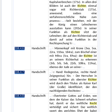
Kapitalverbrechen (171v). In allen drei
Bildern ist auch der
Richter
, einmal
sogar mit Richterstab (171v),
anwesend, sodass eine
verfahrensrechtliche Nähe zum
prozessua
arkeit beziehen, mit der
der König einen Lehnsherren
ausstatten kann (292v): In seiner
Funktion als
Richter
sitzt der
Lehnsherr, der auf den Richterstab und
damit auf seine Funktion in der
Rechtsprechung hin
106.4.6.
Handschrift
n Männerkopf mit Krone (3va, 5va,
22ra, 110va, 164ra), zum Bischof einer
mit Mitra (5ra, 69va); der
Richter
ist
an seinem Richterhut zu erkennen
(3rb, 5rb, 5vb, 22rb, 108ra, 119va),
ebenso der Jude an seinem
106.4.7.
Handschrift
ke Hand: Redegestus, rechte Hand:
Zeigegestus) hin. – Der Herrscher in
seiner Funktion als oberster
Richter
wird durch den Titulus als Kaiser Karl
(der Große) identifiziert, der den
nachfolgenden Rechtstext
106.4.8.
Handschrift
tellvertreter Gottes auf Erden, von
dem der Kaiser das Schwert erhalten
hat, damit er das weltliche
Recht
verteidigt und sichert: Daz weltlich
swert des gerichtes lihet der babst