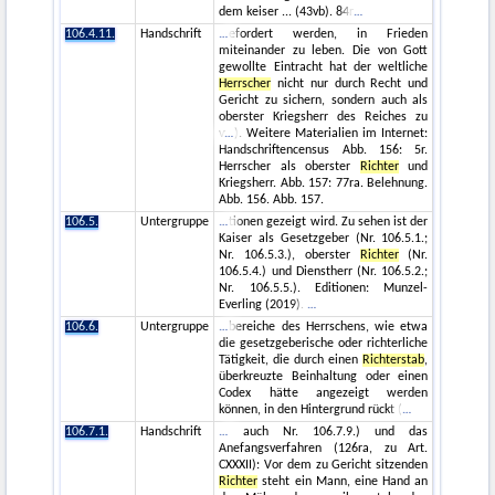
dem keiser ... (43vb). 84r
106.4.11.
Handschrift
efordert werden, in Frieden
miteinander zu leben. Die von Gott
gewollte Eintracht hat der weltliche
Herrscher
nicht nur durch Recht und
Gericht zu sichern, sondern auch als
oberster Kriegsherr des Reiches zu
v
). Weitere Materialien im Internet:
Handschriftencensus Abb. 156: 5r.
Herrscher als oberster
Richter
und
Kriegsherr. Abb. 157: 77ra. Belehnung.
Abb. 156. Abb. 157.
106.5.
Untergruppe
tionen gezeigt wird. Zu sehen ist der
Kaiser als Gesetzgeber (Nr. 106.5.1.;
Nr. 106.5.3.), oberster
Richter
(Nr.
106.5.4.) und Dienstherr (Nr. 106.5.2.;
Nr. 106.5.5.). Editionen: Munzel-
Everling (2019).
106.6.
Untergruppe
bereiche des Herrschens, wie etwa
die gesetzgeberische oder richterliche
Tätigkeit, die durch einen
Richterstab
,
überkreuzte Beinhaltung oder einen
Codex hätte angezeigt werden
können, in den Hintergrund rückt (
106.7.1.
Handschrift
auch Nr. 106.7.9.) und das
Anefangsverfahren (126ra, zu Art.
CXXXII): Vor dem zu Gericht sitzenden
Richter
steht ein Mann, eine Hand an