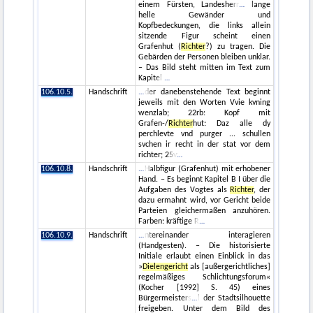
einem Fürsten, Landesherr
lange
helle Gewänder und
Kopfbedeckungen, die links allein
sitzende Figur scheint einen
Grafenhut (
Richter
?) zu tragen. Die
Gebärden der Personen bleiben unklar.
– Das Bild steht mitten im Text zum
Kapitel
106.10.5.
Handschrift
der danebenstehende Text beginnt
jeweils mit den Worten Vvie kvning
wenzlab; 22rb: Kopf mit
Grafen-/
Richter
hut: Daz alle dy
perchlevte vnd purger ... schullen
svchen ir recht in der stat vor dem
richter; 25v
106.10.8.
Handschrift
Halbfigur (Grafenhut) mit erhobener
Hand. – Es beginnt Kapitel B I über die
Aufgaben des Vogtes als
Richter
, der
dazu ermahnt wird, vor Gericht beide
Parteien gleichermaßen anzuhören.
Farben: kräftige R
106.10.9.
Handschrift
ntereinander interagieren
(Handgesten). – Die historisierte
Initiale erlaubt einen Einblick in das
»
Dielengericht
als [außergerichtliches]
regelmäßiges Schlichtungsforum«
(Kocher [1992] S. 45) eines
Bürgermeisters
l der Stadtsilhouette
freigeben. Unter dem Bild des