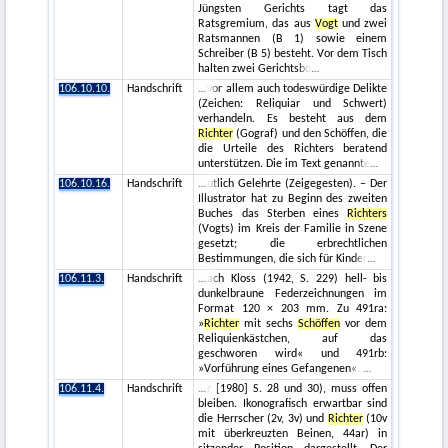
Jüngsten Gerichts tagt das
Ratsgremium, das aus
Vogt
und zwei
Ratsmannen (B 1) sowie einem
Schreiber (B 5) besteht. Vor dem Tisch
halten zwei Gerichtsbo
106.10.10.
Handschrift
vor allem auch todeswürdige Delikte
(Zeichen: Reliquiar und Schwert)
verhandeln. Es besteht aus dem
Richter
(Gograf) und den Schöffen, die
die Urteile des Richters beratend
unterstützen. Die im Text genannte
106.10.16.
Handschrift
utlich Gelehrte (Zeigegesten). – Der
Illustrator hat zu Beginn des zweiten
Buches das Sterben eines
Richters
(Vogts) im Kreis der Familie in Szene
gesetzt; die erbrechtlichen
Bestimmungen, die sich für Kinder
106.11.3.
Handschrift
ach Kloss (1942, S. 229) hell- bis
dunkelbraune Federzeichnungen im
Format 120 × 203 mm. Zu 491ra:
»
Richter
mit sechs
Schöffen
vor dem
Reliquienkästchen, auf das
geschworen wird« und 491rb:
»Vorführung eines Gefangenen«.
106.11.4.
Handschrift
r [1980] S. 28 und 30), muss offen
bleiben. Ikonografisch erwartbar sind
die Herrscher (2v, 3v) und
Richter
(10v
mit überkreuzten Beinen, 44ar) in