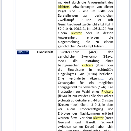
markiert durch die Anwesenheit des
Richters
, Abweichungen von dieser
Regel sind – wie im Falle der
Darstellungen zum gerichtlichen
Zweikampf, d
nen er mit
Gerichtsschwert zu Gericht sitzt (Ldr. I
59 § 1: Nr. 106.3.2., Nr. 106.3.12.). Vor
einem
Richter
oder in dessen
Anwesenheit erfolgen die
Klageerhebung, die zu einem
gerichtlichen Zweikampf führen
106.3.2.
Handschrift
werter-Lehre (44ra), den
gerichtlichen Zweikampf (91avb,
92va), die Bestrafung eines
betrügerischen
Richters
(90va) oder
die Einweisung in rechtmäßig
eingeklagtes Gut (101ra) beziehen.
Eine veränderte Akzents
als
Ortsangabe für ein mögliches
Königsgericht zu bewerten (194r). Die
Illustration zur Wahl eines
Richters
(85va) ist nur vor der Folie der Codices
picturati zu dekodieren. 44ra: Christus
(Kreuznimbus) über
3 § 3, in dem
vor allem Erbberechtigung und
Erbfolge der Nachkommen erörtert
werden. 85va: Vor dem
Richter
(rotes
Gewand und Barett, Schwert
zwischen seinen Knien) haben sich