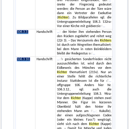
drei Personen eingefunden, über
önnte der Fingerzeig gedeutet
werden; die Person an der Türe wäre
dann ein Vertreter der Exekutive
(
Richter
). Zu Bildparallelen vgl. die
Untergruppeneinleitung 106.3. 132ra:
Vor einer Kirche mit goldverziert
106.3.3.
Handschrift
t der hinter ihm stehenden Person
den Rücken zugekehrt und reitet weg
(22r 3). – Das Versäumnis des
Richters
ist durch sein Wegreiten thematisiert;
bei dem Mann in roten Beinkleidern
bleibt der Redegestus sei
106.3.10.
Handschrift
ch gesicherten Sonderfrieden nicht
auszuschließen ist, wird durch den
Eidbeweis des Mönches vor dem
Richter
thematisiert (215v). Nur an
einer Stelle fehlt die richterliche
Instanz: Stattdessen ist die für di
offgruppe 106. Anders hier Nr.
106.3.12., vgl. auch die
Untergruppeneinleitung 106.3. 96ra:
Vor dem
Richter
(Kappe) stehen zwei
Männer. Die Figur im kürzeren
Oberkleid hält den hinter ihr
stehenden Mann am H
r, Kukulle),
der einen aufgeschlagenen Codex
(oder ein kleines Fass?) wegträgt,
sieht sich nach dem
Richter
(Kappe)
um. – Damit für Mönche und Juden