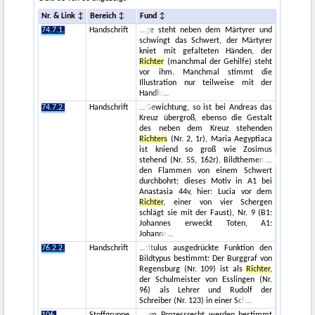
Nr. & Link
Bereich
Fund
74.7.1.
Handschrift
ge steht neben dem Märtyrer und
schwingt das Schwert, der Märtyrer
kniet mit gefalteten Händen, der
Richter
(manchmal der Gehilfe) steht
vor ihm. Manchmal stimmt die
Illustration nur teilweise mit der
Handlu
74.7.2.
Handschrift
Gewichtung, so ist bei Andreas das
Kreuz übergroß, ebenso die Gestalt
des neben dem Kreuz stehenden
Richters
(Nr. 2, 1r), Maria Aegyptiaca
ist kniend so groß wie Zosimus
stehend (Nr. 55, 162r). Bildthemen:
den Flammen von einem Schwert
durchbohrt; dieses Motiv in A1 bei
Anastasia 44v, hier: Lucia vor dem
Richter
, einer von vier Schergen
schlägt sie mit der Faust), Nr. 9 (B1:
Johannes erweckt Toten, A1:
Johanne
76.2.2.
Handschrift
titulus ausgedrückte Funktion den
Bildtypus bestimmt: Der Burggraf von
Regensburg (Nr. 109) ist als
Richter
,
der Schulmeister von Esslingen (Nr.
96) als Lehrer und Rudolf der
Schreiber (Nr. 123) in einer Sch
106.
Stoffgruppe
um Prozessrecht werden bestimmt