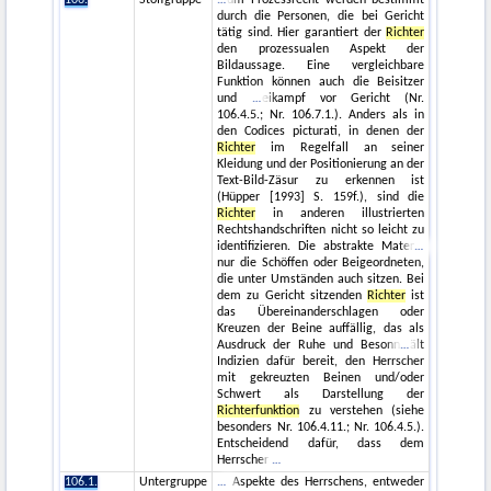
durch die Personen, die bei Gericht
tätig sind. Hier garantiert der
Richter
den prozessualen Aspekt der
Bildaussage. Eine vergleichbare
Funktion können auch die Beisitzer
und
eikampf vor Gericht (Nr.
106.4.5.; Nr. 106.7.1.). Anders als in
den Codices picturati, in denen der
Richter
im Regelfall an seiner
Kleidung und der Positionierung an der
Text-Bild-Zäsur zu erkennen ist
(Hüpper [1993] S. 159f.), sind die
Richter
in anderen illustrierten
Rechtshandschriften nicht so leicht zu
identifizieren. Die abstrakte Mater
nur die Schöffen oder Beigeordneten,
die unter Umständen auch sitzen. Bei
dem zu Gericht sitzenden
Richter
ist
das Übereinanderschlagen oder
Kreuzen der Beine auffällig, das als
Ausdruck der Ruhe und Besonn
ält
Indizien dafür bereit, den Herrscher
mit gekreuzten Beinen und/oder
Schwert als Darstellung der
Richterfunktion
zu verstehen (siehe
besonders Nr. 106.4.11.; Nr. 106.4.5.).
Entscheidend dafür, dass dem
Herrscher
106.1.
Untergruppe
Aspekte des Herrschens, entweder