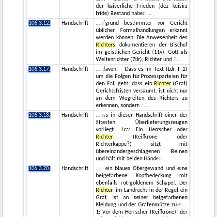
der kaiserliche Frieden (dez keisirz
fride) Bestand haben
106.3.12.
Handschrift
ufgrund bestimmter vor Gericht
üblicher Formalhandlungen erkannt
werden können. Die Anwesenheit des
Richters
dokumentieren der Bischof
im geistlichen Gericht (11v), Gott als
Weltenrichter (78r), Richter und B
106.3.17.
Handschrift
davon. – Dass es im Text (Ldr. II 2)
um die Folgen für Prozessparteien für
den Fall geht, dass ein
Richter
(Graf)
Gerichtsfristen versäumt, ist nicht nur
an dem Wegreiten des Richters zu
erkennen, sondern a
106.3.18.
Handschrift
ass in dieser Handschrift einer der
ältesten Überlieferungszeugen
vorliegt. 1ra: Ein Herrscher oder
Richter
(Reifkrone oder
Richterkappe?) sitzt mit
übereinandergeschlagenen Beinen
und hält mit beiden Händen
106.3.20.
Handschrift
r ein blaues Obergewand und eine
beigefarbene Kopfbedeckung mit
ebenfalls rot-goldenem Schapel. Der
Richter
, im Landrecht in der Regel ein
Graf, ist an seiner beigefarbenen
Kleidung und der Grafenmütze zu er
1: Vor dem Herrscher (Reifkrone), der