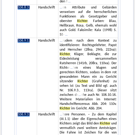
den R
106.8.3.
Handschrift
en Attribute und Gebärden
verweisen auf die herrscherlichen
Funktionen als Gesetzgeber und
oberster
Richter
. Farben: Blau,
Hellbraun, Rosa, Gelb, ehemals wohl
auch Gold. Faksimile: Kala (1998) S.
55–
106.9.1.
Handschrift
zudem nach dem Kontext zu
identifizieren: Rechtsgelehrter, Papst
und Herrscher (28va, 29rb, 222va);
Richter
, Kläger, Beklagte, die zur
Eidesleistung versammelten
Ratsherren (141rb, 208ra, 110va). Der
Richter
ten eines klugen und
gerechten Richters, sodass in dem rot
gewandeten Mann ein zu Gericht
sitzender
Richter
(Grafenhut) zu
sehen ist (zu Text und Bild vgl. auch
Nr. 106.9.3., 113ra). Dieser sitzt
zwischen de
ehe auch Nr. 106.10.16.
Weitere Materialien im Internet:
Handschriftencensus Abb. 204: 110v.
Richter
im Gericht. Abb. 204.
106.9.3.
Handschrift
itere Personen. – Zu dem Kapitel
(III.1.1) über die Eigenschaften eines
Richters zeigt das Bild den
Richter
und
vermutlich zwei weitere Amtsträger.
Die Fahne ist Zeichen für die von