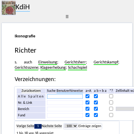
KdiH
☰
Ikonografie
Richter
s. auch
Einweisung
;
Gerichtsherr
;
Gerichtskampf
;
Gerichtsszene
;
Klageerhebung
;
Schachspiel
Verzeichnungen:
Zurücksetzen
Suche
Benutzerhinweise
a=A
a b = b a
*?
Zellinhalt w
Alle Spalten
Nr. & Link
Bereich
Fund
Vorige Seite
1
Nächste Seite
Einträge zeigen
1 bis 38 von 38 angezeigt