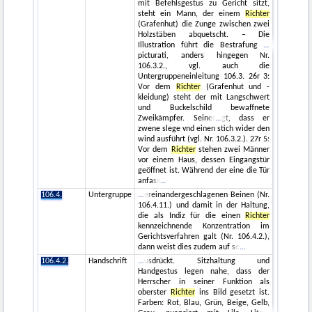
mit Befehlsgestus zu Gericht sitzt,
steht ein Mann, der einem
Richter
(Grafenhut) die Zunge zwischen zwei
Holzstäben abquetscht. – Die
Illustration führt die Bestrafung
picturati, anders hingegen Nr.
106.3.2., vgl. auch die
Untergruppeneinleitung 106.3. 26r 3:
Vor dem
Richter
(Grafenhut und -
kleidung) steht der mit Langschwert
und Buckelschild bewaffnete
Zweikämpfer. Seiner
gt, dass er
zwene slege vnd einen stich wider den
wind ausführt (vgl. Nr. 106.3.2.). 27r 5:
Vor dem
Richter
stehen zwei Männer
vor einem Haus, dessen Eingangstür
geöffnet ist. Während der eine die Tür
anfass
106.4.
Untergruppe
ereinandergeschlagenen Beinen (Nr.
106.4.11.) und damit in der Haltung,
die als Indiz für die einen
Richter
kennzeichnende Konzentration im
Gerichtsverfahren galt (Nr. 106.4.2.),
dann weist dies zudem auf se
106.4.2.
Handschrift
usdrückt. Sitzhaltung und
Handgestus legen nahe, dass der
Herrscher in seiner Funktion als
oberster
Richter
ins Bild gesetzt ist.
Farben: Rot, Blau, Grün, Beige, Gelb,