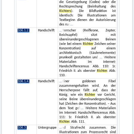
die Gesetzgebung (Codex) oder die
Rechtsprechung (Beinhaltung des
Richters
). Die Bildfunktion ist
identisch: Die Illustrationen am
Textbeginn dienen der Autorisierung
des nac
106.1.2.
Handschrift
Herrscher (Reifkrone, Zepter,
Reichsapfel) sitzt mit
übereinandergeschlagenen Beinen
(wie bei einem
Richter
Zeichen seiner
Konzentration) auf einem
architektonisch (Säulenelemente)
prunkvoll gestalteten und
Weitere
Materialien im Internet:
Handschriftencensus Abb. 110: 1r.
Friedrich II. als oberster
Richter
. Abb.
110.
106.1.4.
Handschrift
einer goldenen Fibel
zusammengehalten wird. An der
Herrscherpose fällt auf, dass der
König, wie ein
Richter
vor Gericht,
seine Beine übereinandergeschlagen
hat (Zeichen der Konzentration). – Aus
dem Text geh
Weitere Materialien
im Internet: Handschriftencensus Abb.
111: 1r. Friedrich II. als oberster
Richter
. Abb. 111.
106.3.
Untergruppe
nd Strafrecht zusammen. Die
Illustrationen zum Prozessrecht sind