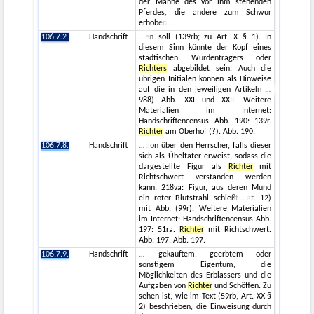
der Mähne des vor ihm stehenden
Pferdes, die andere zum Schwur
erhoben
106.7.2.
Handschrift
en soll (139rb; zu Art. X § 1). In
diesem Sinn könnte der Kopf eines
städtischen Würdenträgers oder
Richters
abgebildet sein. Auch die
übrigen Initialen können als Hinweise
auf die in den jeweiligen Artikeln
988) Abb. XXI und XXII. Weitere
Materialien im Internet:
Handschriftencensus Abb. 190: 139r.
Richter
am Oberhof (?). Abb. 190.
106.7.8.
Handschrift
tion über den Herrscher, falls dieser
sich als Übeltäter erweist, sodass die
dargestellte Figur als
Richter
mit
Richtschwert verstanden werden
kann. 218va: Figur, aus deren Mund
ein roter Blutstrahl schießt.
at. 12)
mit Abb. (99r). Weitere Materialien
im Internet: Handschriftencensus Abb.
197: 51ra.
Richter
mit Richtschwert.
Abb. 197. Abb. 197.
106.7.9.
Handschrift
gekauftem, geerbtem oder
sonstigem Eigentum, die
Möglichkeiten des Erblassers und die
Aufgaben von
Richter
und Schöffen. Zu
sehen ist, wie im Text (59rb, Art. XX §
2) beschrieben, die Einweisung durch