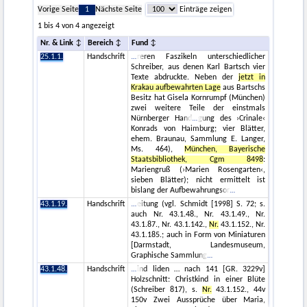
Vorige Seite
1
Nächste Seite
Einträge zeigen
1 bis 4 von 4 angezeigt
Nr. & Link
Bereich
Fund
25.1.1.
Handschrift
reren Faszikeln unterschiedlicher
Schreiber, aus denen Karl Bartsch vier
Texte abdruckte. Neben der
jetzt in
Krakau aufbewahrten Lage
aus Bartschs
Besitz hat Gisela Kornrumpf (München)
zwei weitere Teile der einstmals
Nürnberger Hand
gung des ›Crinale‹
Konrads von Haimburg; vier Blätter,
ehem. Braunau, Sammlung E. Langer,
Ms. 464),
München, Bayerische
Staatsbibliothek, Cgm 8498
:
Mariengruß (›Marien Rosengarten‹,
sieben Blätter); nicht ermittelt ist
bislang der Aufbewahrungsor
43.1.19.
Handschrift
eitung (vgl. Schmidt [1998] S. 72; s.
auch Nr. 43.1.48., Nr. 43.1.49., Nr.
43.1.87., Nr. 43.1.142.,
Nr.
43.1.152., Nr.
43.1.185.; auch in Form von Miniaturen
[Darmstadt, Landesmuseum,
Graphische Sammlung
43.1.48.
Handschrift
ind liden … nach 141 [GR. 3229v]
Holzschnitt: Christkind in einer Blüte
(Schreiber 817), s.
Nr.
43.1.152., 44v
150v Zwei Aussprüche über Maria,