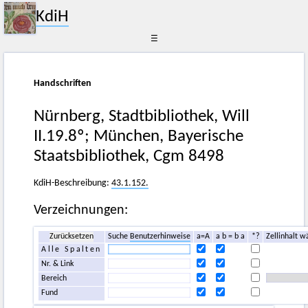
KdiH
☰
Handschriften
Nürnberg, Stadtbibliothek, Will
II.19.8º; München, Bayerische
Staatsbibliothek, Cgm 8498
KdiH-Beschreibung:
43.1.152.
Verzeichnungen:
Zurücksetzen
Suche
Benutzerhinweise
a=A
a b = b a
*?
Zellinhalt w
Alle Spalten
Nr. & Link
Bereich
Fund