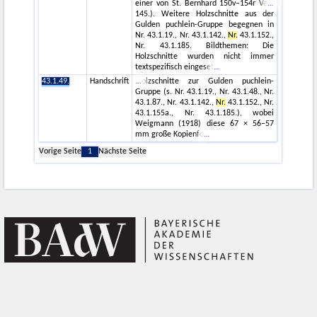
einer von St. Bernhard 150v–154r Ve
145.). Weitere Holzschnitte aus der
Gulden puchlein-Gruppe begegnen in
Nr. 43.1.19., Nr. 43.1.142.,
Nr.
43.1.152.,
Nr. 43.1.185. Bildthemen: Die
Holzschnitte wurden nicht immer
textspezifisch eingeset
43.1.49.
Handschrift
olzschnitte zur Gulden puchlein-
Gruppe (s. Nr. 43.1.19., Nr. 43.1.48., Nr.
43.1.87., Nr. 43.1.142.,
Nr.
43.1.152., Nr.
43.1.155a., Nr. 43.1.185.), wobei
Weigmann (1918) diese 67 × 56–57
mm große Kopienfo
Vorige Seite
1
Nächste Seite