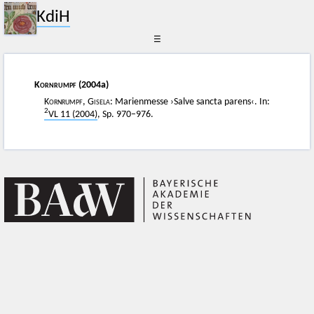
KdiH
☰
Kornrumpf
(2004a)
Kornrumpf, Gisela
: Marienmesse ›Salve sancta parens‹. In:
2
VL 11 (2004)
, Sp. 970–976.