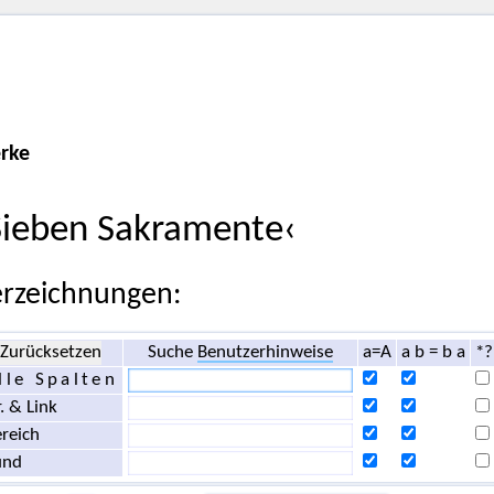
rke
Sieben Sakramente‹
rzeichnungen:
Zurücksetzen
Suche
Benutzerhinweise
a=A
a b = b a
*?
lle Spalten
. & Link
reich
und