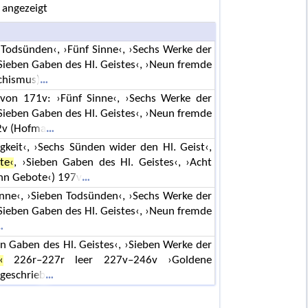
 angezeigt
Todsünden‹, ›Fünf Sinne‹, ›Sechs Werke der
›Sieben Gaben des Hl. Geistes‹, ›Neun fremde
chismus)
von 171v: ›Fünf Sinne‹, ›Sechs Werke der
›Sieben Gaben des Hl. Geistes‹, ›Neun fremde
2v (Hofma
gkeit‹, ›Sechs Sünden wider den Hl. Geist‹,
te‹
, ›Sieben Gaben des Hl. Geistes‹, ›Acht
ehn Gebote‹) 197v
nne‹, ›Sieben Todsünden‹, ›Sechs Werke der
›Sieben Gaben des Hl. Geistes‹, ›Neun fremde
en Gaben des Hl. Geistes‹, ›Sieben Werke der
‹
226r–227r leer 227v–246v ›Goldene
ugeschrieb