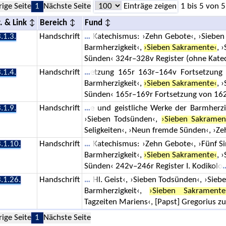
rige Seite
1
Nächste Seite
Einträge zeigen
1 bis 5 von 5
. & Link
Bereich
Fund
.1.3.
Handschrift
Katechismus: ›Zehn Gebote‹, ›Sieben 
Barmherzigkeit‹,
›Sieben Sakramente‹
, 
Sünden‹ 324r–328v Register (ohne Kate
.1.4.
Handschrift
etzung 165r 163r–164v Fortsetzung 
Barmherzigkeit‹,
›Sieben Sakramente‹
, 
Sünden‹ 165r–169r Fortsetzung von 16
.1.9.
Handschrift
e und geistliche Werke der Barmherzi
›Sieben Todsünden‹,
›Sieben Sakramen
Seligkeiten‹, ›Neun fremde Sünden‹, ›Z
.1.10.
Handschrift
Katechismus: ›Zehn Gebote‹, ›Fünf Si
Barmherzigkeit‹,
›Sieben Sakramente‹
, 
Sünden‹ 242v–246r Register I. Kodikolo
.1.26.
Handschrift
Hl. Geist‹, ›Sieben Todsünden‹, ›Sieb
Barmherzigkeit‹,
›Sieben Sakramente
Tagzeiten Mariens‹, [Papst] Gregorius z
rige Seite
1
Nächste Seite