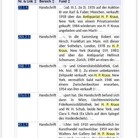
Nr. & Link
Bereich
Fund
22.1.4.
Handschrift
: Cod. III.1. 2o 3). 1935 auf der Auktion
XI von Karl & Faber, München, verkauft;
1958 über das
Antiquariat H. P. Kraus
,
New York, von einem Privatsammler
gekauft; 1964 wiederum von H. P. Kraus
angeboten und von Martin
26A.2.5.
Handschrift
m, in die Sammlung Robert von
Hirsch, Frankfurt am Main, mit dieser
über Sotheby’s, London, 1978 zu
H. P.
Kraus
, New York (Katalog 159, 1981)
und über das Antiquariat Hellmut
Schumann, Zürich, 1989 an einen deut
26B.7.1.
Handschrift
ats- und Universitätsbibliothek, Cod.
Ms. hist. 98 i). Zu einem unbekannten
Zeitpunkt verkauft, von
H. P. Kraus
, New
York, vermutlich bald nach 1946 von
einem Zwischenbesitzer erworben,
1954 von ihm verkauft (H.
27a.0.1.
Handschrift
lagert hat. Die Handschrift befand sich
dann in Wien, Liechtensteinische
Fideikomissbibliothek, bei
H. P. Kraus
und W. H. Schab, beide New York, und
Clara S. Peck (Ex Libris auf dem Spiegel
des Vorderdeckels). 1
43.1.9.
Handschrift
hichte: Seit 1910 verschiedentlich im
Kunsthandel nachweisbar. 1959 von der
Walters Art Gallery bei
H. P. Kraus
in