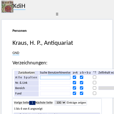
KdiH
☰
Personen
Kraus, H. P., Antiquariat
GND
Verzeichnungen:
Zurücksetzen
Suche
Benutzerhinweise
a=A
a b = b a
*?
Zellinhalt w
Alle Spalten
Nr. & Link
Bereich
Fund
Vorige Seite
1
Nächste Seite
Einträge zeigen
1 bis 6 von 6 angezeigt