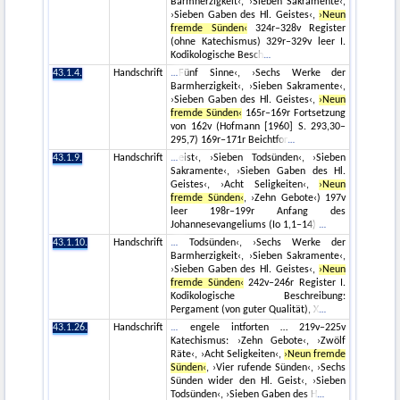
Barmherzigkeit‹, ›Sieben Sakramente‹,
›Sieben Gaben des Hl. Geistes‹,
›Neun
fremde Sünden‹
324r–328v Register
(ohne Katechismus) 329r–329v leer I.
Kodikologische Besch
43.1.4.
Handschrift
Fünf Sinne‹, ›Sechs Werke der
Barmherzigkeit‹, ›Sieben Sakramente‹,
›Sieben Gaben des Hl. Geistes‹,
›Neun
fremde Sünden‹
165r–169r Fortsetzung
von 162v (Hofmann [1960] S. 293,30–
295,7) 169r–171r Beichtfor
43.1.9.
Handschrift
eist‹, ›Sieben Todsünden‹, ›Sieben
Sakramente‹, ›Sieben Gaben des Hl.
Geistes‹, ›Acht Seligkeiten‹,
›Neun
fremde Sünden‹
, ›Zehn Gebote‹) 197v
leer 198r–199r Anfang des
Johannesevangeliums (Io 1,1–14)
43.1.10.
Handschrift
Todsünden‹, ›Sechs Werke der
Barmherzigkeit‹, ›Sieben Sakramente‹,
›Sieben Gaben des Hl. Geistes‹,
›Neun
fremde Sünden‹
242v–246r Register I.
Kodikologische Beschreibung:
Pergament (von guter Qualität), X
43.1.26.
Handschrift
engele intforten … 219v–225v
Katechismus: ›Zehn Gebote‹, ›Zwölf
Räte‹, ›Acht Seligkeiten‹,
›Neun fremde
Sünden‹
, ›Vier rufende Sünden‹, ›Sechs
Sünden wider den Hl. Geist‹, ›Sieben
Todsünden‹, ›Sieben Gaben des H