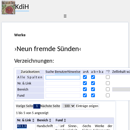
KdiH
☰
Werke
›Neun fremde Sünden‹
Verzeichnungen:
Zurücksetzen
Suche
Benutzerhinweise
a=A
a b = b a
*?
Zellinhalt w
Alle Spalten
Nr. & Link
Bereich
Fund
Vorige Seite
1
Nächste Seite
Einträge zeigen
1 bis 5 von 5 angezeigt
Nr. & Link
Bereich
Fund
43.1.3.
Handschrift
Fünf Sinne‹, ›Sechs Werke der