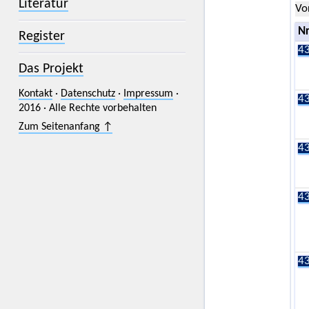
Literatur
Vo
Nr
Register
43
Das Projekt
Kontakt
·
Datenschutz
·
Impressum
·
43
2016 · Alle Rechte vorbehalten
Zum Seitenanfang ↑
43
43
43