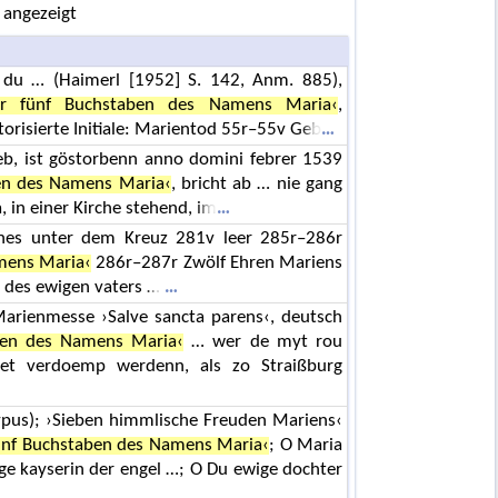
 angezeigt
t du … (Haimerl [1952] S. 142, Anm. 885),
er fünf Buchstaben des Namens Maria‹
,
torisierte Initiale: Marientod 55r–55v Geb
 lieb, ist göstorbenn anno domini febrer 1539
en des Namens Maria‹
, bricht ab … nie gang
 in einer Kirche stehend, im
annes unter dem Kreuz 281v leer 285r–286r
mens Maria‹
286r–287r Zwölf Ehren Mariens
r des ewigen vaters …
arienmesse ›Salve sancta parens‹, deutsch
ben des Namens Maria‹
… wer de myt rou
yet verdoemp werdenn, als zo Straißburg
pus); ›Sieben himmlische Freuden Mariens‹
ünf Buchstaben des Namens Maria‹
; O Maria
ige kayserin der engel …; O Du ewige dochter