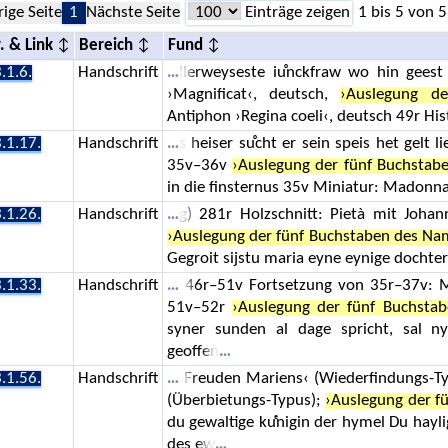
rige Seite
1
Nächste Seite
Einträge zeigen
1 bis 5 von 5
. & Link
Bereich
Fund
.1.6.
Handschrift
llerweyseste iuͦnckfraw wo hin gees
›Magnificat‹, deutsch,
›Auslegung d
Antiphon ›Regina coeli‹, deutsch 49r His
.1.17.
Handschrift
s heiser suͦcht er sein speis het gelt
35v–36v
›Auslegung der fünf Buchstab
in die finsternus 35v Miniatur: Madonna,
.1.26.
Handschrift
g) 281r Holzschnitt: Pietà mit Joh
›Auslegung der fünf Buchstaben des Na
Gegroit sijstu maria eyne eynige dochte
.1.33.
Handschrift
46r–51v Fortsetzung von 35r–37v: M
51v–52r
›Auslegung der fünf Buchsta
syner sunden al dage spricht, sal n
geoffen
.1.56.
Handschrift
Freuden Mariens‹ (Wiederfindungs-Ty
(Überbietungs-Typus);
›Auslegung der f
du gewaltige kuͤnigin der hymel Du hayl
des ew