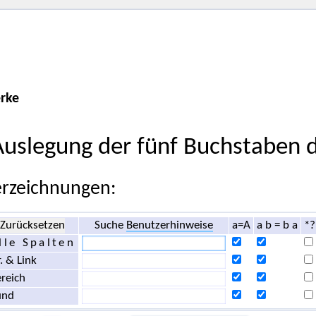
rke
Auslegung der fünf Buchstaben
rzeichnungen:
Zurücksetzen
Suche
Benutzerhinweise
a=A
a b = b a
*?
lle Spalten
. & Link
reich
und