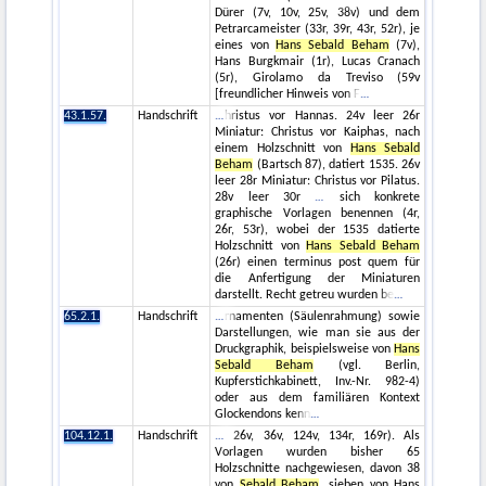
Dürer (7v, 10v, 25v, 38v) und dem
Petrarcameister (33r, 39r, 43r, 52r), je
eines von
Hans Sebald Beham
(7v),
Hans Burgkmair (1r), Lucas Cranach
(5r), Girolamo da Treviso (59v
[freundlicher Hinweis von F
43.1.57.
Handschrift
hristus vor Hannas. 24v leer 26r
Miniatur: Christus vor Kaiphas, nach
einem Holzschnitt von
Hans Sebald
Beham
(Bartsch 87), datiert 1535. 26v
leer 28r Miniatur: Christus vor Pilatus.
28v leer 30r
sich konkrete
graphische Vorlagen benennen (4r,
26r, 53r), wobei der 1535 datierte
Holzschnitt von
Hans Sebald Beham
(26r) einen terminus post quem für
die Anfertigung der Miniaturen
darstellt. Recht getreu wurden be
65.2.1.
Handschrift
rnamenten (Säulenrahmung) sowie
Darstellungen, wie man sie aus der
Druckgraphik, beispielsweise von
Hans
Sebald Beham
(vgl. Berlin,
Kupferstichkabinett, Inv.-Nr. 982-4)
oder aus dem familiären Kontext
Glockendons kenn
104.12.1.
Handschrift
26v, 36v, 124v, 134r, 169r). Als
Vorlagen wurden bisher 65
Holzschnitte nachgewiesen, davon 38
von
Sebald Beham
, sieben von Hans