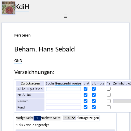
KdiH
☰
Personen
Beham, Hans Sebald
GND
Verzeichnungen:
Zurücksetzen
Suche
Benutzerhinweise
a=A
a b = b a
*?
Zellinhalt w
Alle Spalten
Nr. & Link
Bereich
Fund
Vorige Seite
1
Nächste Seite
Einträge zeigen
1 bis 7 von 7 angezeigt