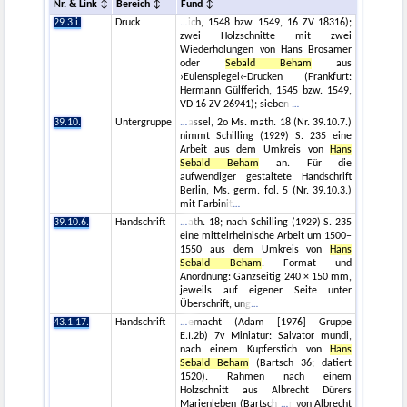
Nr. & Link
Bereich
Fund
29.3.i.
Druck
ich, 1548 bzw. 1549, 16 ZV 18316);
zwei Holzschnitte mit zwei
Wiederholungen von Hans Brosamer
oder
Sebald Beham
aus
›Eulenspiegel‹-Drucken (Frankfurt:
Hermann Gülfferich, 1545 bzw. 1549,
VD 16 ZV 26941); sieben
39.10.
Untergruppe
assel, 2o Ms. math. 18 (Nr. 39.10.7.)
nimmt Schilling (1929) S. 235 eine
Arbeit aus dem Umkreis von
Hans
Sebald Beham
an. Für die
aufwendiger gestaltete Handschrift
Berlin, Ms. germ. fol. 5 (Nr. 39.10.3.)
mit Farbinit
39.10.6.
Handschrift
ath. 18; nach Schilling (1929) S. 235
eine mittelrheinische Arbeit um 1500–
1550 aus dem Umkreis von
Hans
Sebald Beham
. Format und
Anordnung: Ganzseitig 240 × 150 mm,
jeweils auf eigener Seite unter
Überschrift, ung
43.1.17.
Handschrift
emacht (Adam [1976] Gruppe
E.I.2b) 7v Miniatur: Salvator mundi,
nach einem Kupferstich von
Hans
Sebald Beham
(Bartsch 36; datiert
1520). Rahmen nach einem
Holzschnitt aus Albrecht Dürers
Marienleben (Bartsch
r von Albrecht