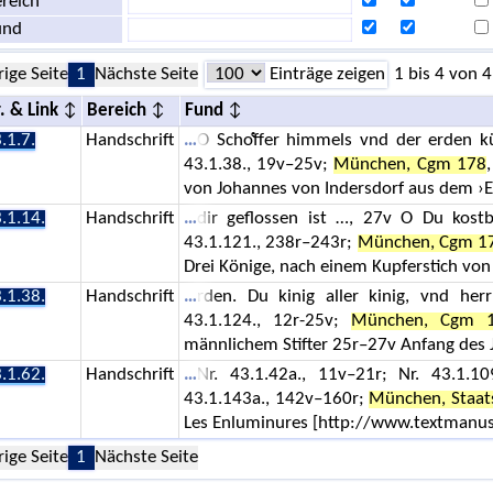
reich
und
rige Seite
1
Nächste Seite
Einträge zeigen
1 bis 4 von 4
. & Link
Bereich
Fund
.1.7.
Handschrift
O Schoͤffer himmels vnd der erden kün
43.1.38., 19v–25v;
München, Cgm 178
von Johannes von Indersdorf aus dem ›
.1.14.
Handschrift
dir geflossen ist …, 27v O Du kostb
43.1.121., 238r–243r;
München, Cgm 1
Drei Könige, nach einem Kupferstich von
.1.38.
Handschrift
rden. Du kinig aller kinig, vnd herr
43.1.124., 12r-25v;
München, Cgm 
männlichem Stifter 25r–27v Anfang des
.1.62.
Handschrift
Nr. 43.1.42a., 11v–21r; Nr. 43.1.10
43.1.143a., 142v–160r;
München, Staat
Les Enluminures [http://www.textmanus
rige Seite
1
Nächste Seite