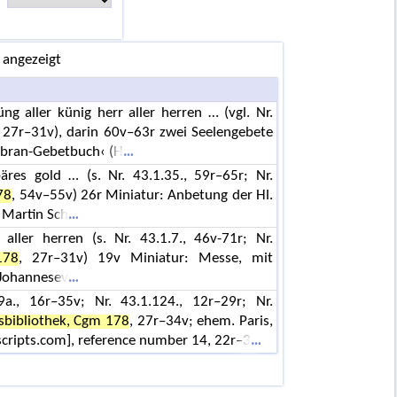
 angezeigt
g aller künig herr aller herren … (vgl. Nr.
, 27r–31v), darin 60v–63r zwei Seelengebete
Ebran-Gebetbuch‹ (H
äres gold … (s. Nr. 43.1.35., 59r–65r; Nr.
78
, 54v–55v) 26r Miniatur: Anbetung der Hl.
 Martin Sch
 aller herren (s. Nr. 43.1.7., 46v-71r; Nr.
178
, 27r–31v) 19v Miniatur: Messe, mit
 Johannesev
9a., 16r–35v; Nr. 43.1.124., 12r–29r; Nr.
sbibliothek, Cgm 178
, 27r–34v; ehem. Paris,
cripts.com], reference number 14, 22r–3