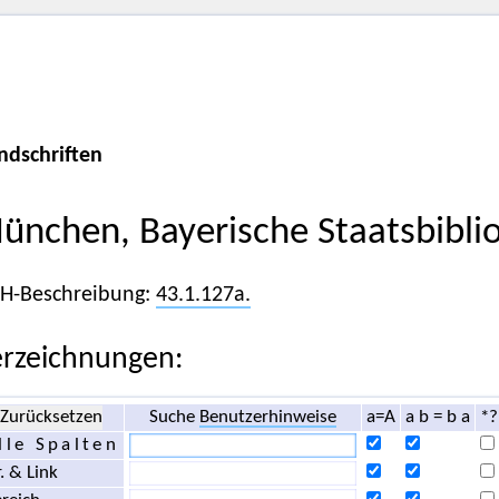
ndschriften
ünchen, Bayerische Staatsbibli
iH-Beschreibung:
43.1.127a.
rzeichnungen:
Zurücksetzen
Suche
Benutzerhinweise
a=A
a b = b a
*?
lle Spalten
. & Link