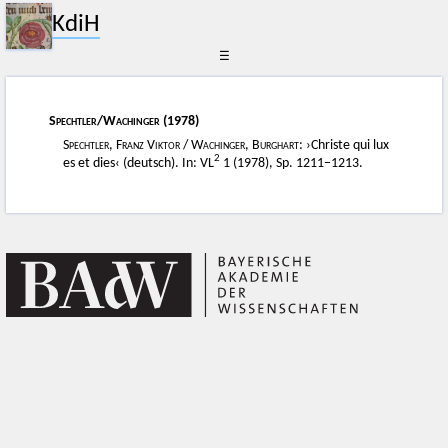
KdiH
☰
Spechtler
/
Wachinger (1978)
Spechtler, Franz Viktor
/
Wachinger, Burghart
: ›Christe qui lux
2
es et dies‹ (deutsch). In: VL
1 (1978), Sp. 1211−1213.