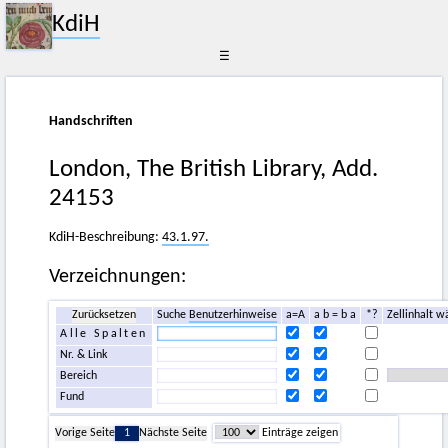
KdiH
☰
Handschriften
London, The British Library, Add.
24153
KdiH-Beschreibung:
43.1.97.
Verzeichnungen:
Zurücksetzen
Suche
Benutzerhinweise
a=A
a b = b a
*?
Zellinhalt w
Alle Spalten
Nr. & Link
Bereich
Fund
Vorige Seite
1
Nächste Seite
Einträge zeigen