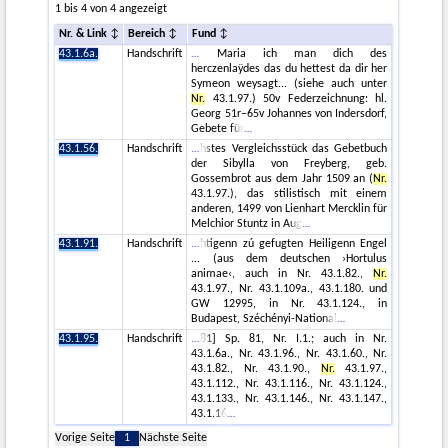
1 bis 4 von 4 angezeigt
Nr. & Link
Bereich
Fund
43.1.6a.
Handschrift
Maria ich man dich des
herczenlaÿdes das du hettest da dir her
Symeon weysagt... (siehe auch unter
Nr.
43.1.97.) 50v Federzeichnung: hl.
Georg 51r–65v Johannes von Indersdorf,
Gebete für
43.1.56.
Handschrift
hstes Vergleichsstück das Gebetbuch
der Sibylla von Freyberg, geb.
Gossembrot aus dem Jahr 1509 an (
Nr.
43.1.97.), das stilistisch mit einem
anderen, 1499 von Lienhart Mercklin für
Melchior Stuntz in Aug
43.1.91.
Handschrift
htigenn zú gefugten Heiligenn Engel
... (aus dem deutschen ›Hortulus
animae‹, auch in Nr. 43.1.82.,
Nr.
43.1.97., Nr. 43.1.109a., 43.1.180. und
GW 12995, in Nr. 43.1.124., in
Budapest, Széchényi-National
43.1.95.
Handschrift
81] Sp. 81, Nr. I.1.; auch in Nr.
43.1.6a., Nr. 43.1.96., Nr. 43.1.60., Nr.
43.1.82., Nr. 43.1.90.,
Nr.
43.1.97.,
43.1.112., Nr. 43.1.116., Nr. 43.1.124.,
43.1.133., Nr. 43.1.146., Nr. 43.1.147.,
43.1.16
Vorige Seite
1
Nächste Seite