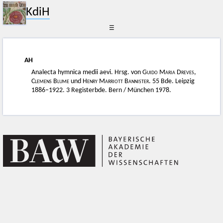
KdiH
☰
AH
Analecta hymnica medii aevi. Hrsg. von
Guido Maria Dreves
,
Clemens Blume
und
Henry Marriott Bannister
. 55 Bde. Leipzig
1886–1922. 3 Registerbde. Bern / München 1978.