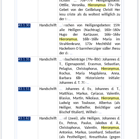
richten … 70v–77v Heiligengebete:
Ottilie, Veronika,
Hieronymus
77v–78v
Gebet von der Geißelung Christi Her
iesu criste als du woltest williglich zu
der te
43.1.30.
Handschrift
brochen von Heiligengebeten: 159r
alle Heiligen (Nachtrag), 160r–160v
Hugo der Kartäuser, 166r–166v
Hieronymus
, 168r–168v Maria im
Strahlenkranz, 173v Mechthild von
Hackeborn O barmhercziger süßer Jhesu
der du
43.1.35.
Handschrift
mbucheinträge (79v–80r): Johannes d.
T., Eigenapostel, Erasmus, Sebastian,
Pelagius, Christophorus,
Hieronymus
,
Rochus, Maria Magdalena, Anna,
Barbara 68r Historisierte Initiale:
Johannes d. T. 70v
43.1.51.
Handschrift
, Johannes d. Ev., Johannes d. T.,
Matthias, Markus, Cyriacus, Valentin,
Blasius, Martin, Nikolaus,
Hieronymus
,
Ludwig von Toulouse, Albertus (als
Heiliger, Nothelfer, Beichtiger und
Bischof tituliert), Wilhelm
43.1.62.
Handschrift
ael (zwei), alle Heiligen, Johannes d.
Ev., Petrus, Paulus, Jakobus d. Ä.,
Christophorus, Valentin,
Hieronymus
,
Antonius, Markus, Leonhard, Sebastian
(als Pestheiliger), Kreuztitulus (gegen