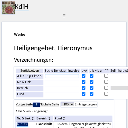
KdiH
☰
Werke
Heiligengebet, Hieronymus
Verzeichnungen:
Zurücksetzen
Suche
Benutzerhinweise
a=A
a b = b a
*?
Zellinhalt w
Alle Spalten
Nr. & Link
Bereich
Fund
Vorige Seite
1
Nächste Seite
Einträge zeigen
1 bis 5 von 5 angezeigt
Nr. & Link
Bereich
Fund
43.1.12.
Handschrift
an dem iungsten tagk kunfftigk bist zu