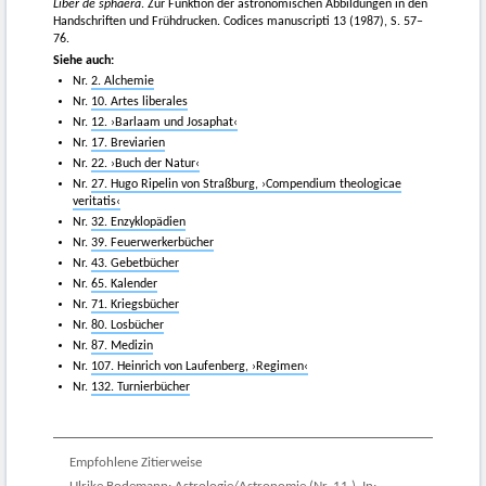
Liber de sphaera
. Zur Funktion der astronomischen Abbildungen in den
Handschriften und Frühdrucken. Codices manuscripti 13 (1987), S. 57–
76.
Siehe auch:
Nr.
2. Alchemie
Nr.
10. Artes liberales
Nr.
12. ›Barlaam und Josaphat‹
Nr.
17. Breviarien
Nr.
22. ›Buch der Natur‹
Nr.
27. Hugo Ripelin von Straßburg, ›Compendium theologicae
veritatis‹
Nr.
32. Enzyklopädien
Nr.
39. Feuerwerkerbücher
Nr.
43. Gebetbücher
Nr.
65. Kalender
Nr.
71. Kriegsbücher
Nr.
80. Losbücher
Nr.
87. Medizin
Nr.
107. Heinrich von Laufenberg, ›Regimen‹
Nr.
132. Turnierbücher
Empfohlene Zitierweise