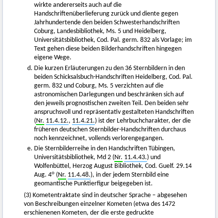
wirkte andererseits auch auf die
Handschriftenüberlieferung zurück und diente gegen
Jahrhundertende den beiden Schwesterhandschriften
Coburg, Landesbibliothek, Ms. 5 und Heidelberg,
Universitätsbibliothek, Cod. Pal. germ. 832 als Vorlage; im
Text gehen diese beiden Bilderhandschriften hingegen
eigene Wege.
Die kurzen Erläuterungen zu den 36 Sternbildern in den
beiden Schicksalsbuch-Handschriften Heidelberg, Cod. Pal.
germ. 832 und Coburg, Ms. 5 verzichten auf die
astronomischen Darlegungen und beschränken sich auf
den jeweils prognostischen zweiten Teil. Den beiden sehr
anspruchsvoll und repräsentativ gestalteten Handschriften
(
Nr.
11.4.12.
,
11.4.21.
) ist der Lehrbuchcharakter, der die
früheren deutschen Sternbilder-Handschriften durchaus
noch kennzeichnet, vollends verlorengegangen.
Die Sternbilderreihe in den Handschriften Tübingen,
Universitätsbibliothek, Md 2 (
Nr.
11.4.43.
) und
Wolfenbüttel, Herzog August Bibliothek, Cod. Guelf. 29.14
o
Aug. 4
(
Nr.
11.4.48.
), in der jedem Sternbild eine
geomantische Punktierfigur beigegeben ist.
(3) Kometentraktate sind in deutscher Sprache – abgesehen
von Beschreibungen einzelner Kometen (etwa des 1472
erschienenen Kometen, der die erste gedruckte