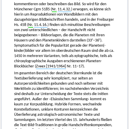
kommentieren oder beschreiben das Bild. So wird für den
Münchener Cgm 5185 (
Nr.
11.4.32.
) erwogen, es könne sich
hierin um Reproduktionen von Wandbildern mit den
dazugehörigen Bildbeischriften handeln, und in der Freiburger
Hs. 458 (
Nr.
11.4.16.
) finden sich minutiöse Beschreibungen
von zwei unterschiedlichen – der Handschrift nicht
beigegebenen – Bildvorlagen, die die Planeten mit ihren
r
r
Häusern und den Planetenkindern darstellen (33
–36
).
Symptomatisch für die Popularität gerade der Planeten(-
kinder)bilder vor allem im oberdeutschen Raum sind die ab ca.
1450 in mehreren Varianten, teils als xylographische, teils als
chiroxylographische Ausgaben erschienenen Planeten-
Blockbücher (
Zinner
[1941/1964]
Nr. 11–17).
Im gesamten Bereich der deutschen Sternkunde ist die
Textüberlieferung sehr kompliziert, nur selten an
Autorpersönlichkeiten gebunden und noch seltener mit
Werktiteln zu identifizieren; im nachstehenden Verzeichnis
sind deshalb zur Unterscheidung der Texte stets die Initien
angeführt. Außer der ›Elsässischen Sammlung‹ kommt es
kaum zur Korpusbildung. Hybride Formen, wechselnde
Konstellationen, unklare Konturen kennzeichnen die
Überlieferung astrologisch-astronomischer Texte und
Sammlungen. Im letzten Viertel des 15. Jahrhunderts fließen
die Text-Bild-Traditionen in große Handschriftenkompendien,