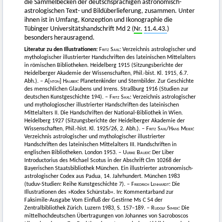
die Sammelbecken der deutschsprachigen astronomisch-
astrologischen Text- und Bildüberlieferung, zusammen. Unter
ihnen ist in Umfang, Konzeption und Ikonographie die
Tübinger Universitätshandschrift Md 2 (
Nr.
11.4.43.
)
besonders herausragend.
Literatur zu den Illustrationen:
Fritz Saxl
: Verzeichnis astrologischer und
mythologischer illustrierter Handschriften des lateinischen Mittelalters
in römischen Bibliotheken. Heidelberg 1915 (Sitzungsberichte der
Heidelberger Akademie der Wissenschaften, Phil.-bist. Kl. 1915, 6.7.
Abh.). –
A[nton] Hauber
: Planetenkinder und Sternbilder. Zur Geschichte
des menschlichen Glaubens und Irrens. Straßburg 1916 (Studien zur
deutschen Kunstgeschichte 194). –
Fritz Saxl
: Verzeichnis astrologischer
und mythologioscher illustrierter Handschriften des lateinischen
Mittelalters II. Die Handschriften der National-Bibliothek in Wien.
Heidelberg 1927 (Sitzungsberichte der Heidelberger Akademie der
Wissenschaften, Phil.-hist. Kl. 1925/26, 2. Abh.). –
Fritz Saxl
/
Hans Meier
:
Verzeichnis astrologischer und mythologischer illustrierter
Handschriften des lateinischen Mittelalters III. Handschriften in
englischen Bibliotheken. London 1953. –
Ulrike Bauer
: Der Liber
Introductorius des Michael Scotus in der Abschrift Clm 10268 der
Bayerischen Staatsbibliothek München. Ein illustrierter astronomisch-
astrologischer Codex aus Padua, 14. Jahrhundert. München 1983
(tuduv-Studien: Reihe Kunstgeschichte 7). –
Friedrich Lenhardt
: Die
Illustrationen des »Kodex Schürstab«. In: Kommentarband zur
Faksimile-Ausgabe Vom Einfluß der Gestirne Ms C 54 der
Zentralbibliothek Zürich. Luzern 1983, S. 157–189. –
Rudolf Simek
: Die
mittelhochdeutschen Übertragungen von Johannes von Sacroboscos