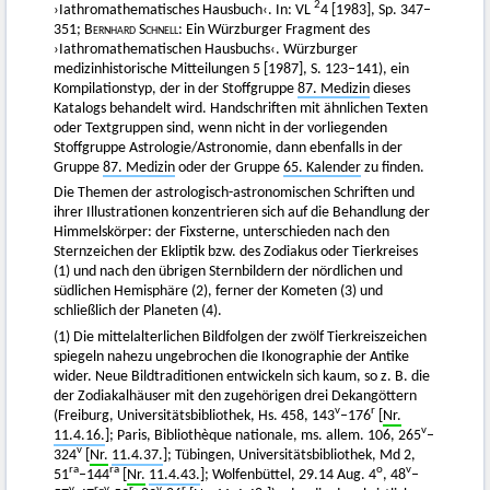
2
›Iathromathematisches Hausbuch‹. In: VL
4 [1983], Sp. 347–
351;
Bernhard Schnell
: Ein Würzburger Fragment des
›Iathromathematischen Hausbuchs‹. Würzburger
medizinhistorische Mitteilungen 5 [1987], S. 123–141), ein
Kompilationstyp, der in der Stoffgruppe
87. Medizin
dieses
Katalogs behandelt wird. Handschriften mit ähnlichen Texten
oder Textgruppen sind, wenn nicht in der vorliegenden
Stoffgruppe Astrologie/Astronomie, dann ebenfalls in der
Gruppe
87. Medizin
oder der Gruppe
65. Kalender
zu finden.
Die Themen der astrologisch-astronomischen Schriften und
ihrer Illustrationen konzentrieren sich auf die Behandlung der
Himmelskörper: der Fixsterne, unterschieden nach den
Sternzeichen der Ekliptik bzw. des Zodiakus oder Tierkreises
(1) und nach den übrigen Sternbildern der nördlichen und
südlichen Hemisphäre (2), ferner der Kometen (3) und
schließlich der Planeten (4).
(1) Die mittelalterlichen Bildfolgen der zwölf Tierkreiszeichen
spiegeln nahezu ungebrochen die Ikonographie der Antike
wider. Neue Bildtraditionen entwickeln sich kaum, so z. B. die
der Zodiakalhäuser mit den zugehörigen drei Dekangöttern
v
r
(Freiburg, Universitätsbibliothek, Hs. 458, 143
–176
[
Nr.
v
11.4.16.
]; Paris, Bibliothèque nationale, ms. allem. 106, 265
–
v
324
[
Nr.
11.4.37.
]; Tübingen, Universitätsbibliothek, Md 2,
ra
ra
o
v
51
–144
[
Nr.
11.4.43.
]; Wolfenbüttel, 29.14 Aug. 4
, 48
–
v
r–v
r
v
r