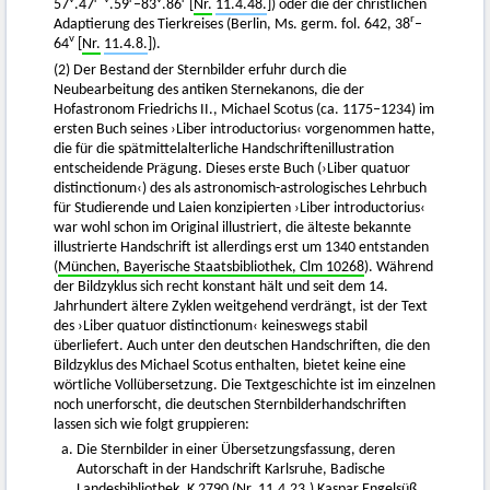
57
.47
.59
–83
.86
[
Nr.
11.4.48.
]) oder die der christlichen
r
Adaptierung des Tierkreises (Berlin, Ms. germ. fol. 642, 38
–
v
64
[
Nr.
11.4.8.
]).
(2) Der Bestand der Sternbilder erfuhr durch die
Neubearbeitung des antiken Sternekanons, die der
Hofastronom Friedrichs II., Michael Scotus (ca. 1175–1234) im
ersten Buch seines ›Liber introductorius‹ vorgenommen hatte,
die für die spätmittelalterliche Handschriftenillustration
entscheidende Prägung. Dieses erste Buch (›Liber quatuor
distinctionum‹) des als astronomisch-astrologisches Lehrbuch
für Studierende und Laien konzipierten ›Liber introductorius‹
war wohl schon im Original illustriert, die älteste bekannte
illustrierte Handschrift ist allerdings erst um 1340 entstanden
(
München, Bayerische Staatsbibliothek, Clm 10268
). Während
der Bildzyklus sich recht konstant hält und seit dem 14.
Jahrhundert ältere Zyklen weitgehend verdrängt, ist der Text
des ›Liber quatuor distinctionum‹ keineswegs stabil
überliefert. Auch unter den deutschen Handschriften, die den
Bildzyklus des Michael Scotus enthalten, bietet keine eine
wörtliche Vollübersetzung. Die Textgeschichte ist im einzelnen
noch unerforscht, die deutschen Sternbilderhandschriften
lassen sich wie folgt gruppieren:
Die Sternbilder in einer Übersetzungsfassung, deren
Autorschaft in der Handschrift Karlsruhe, Badische
Landesbibliothek, K 2790 (
Nr.
11.4.23.
) Kaspar Engelsüß