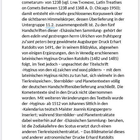
cometarum‹ von 1238 (vgl.
Lynn Thorndike
, Latin Treatises
on Comets Between 1238 and 1368 A. D. Chicago 1950);
damit entsteht ein relativ geschlossenes Korpuswerk über
die sichtbaren Himmelskörper, dessen Überlieferung in der
Untergruppe
11.2.
zusammengestellt ist. Zu den fünf
Handschriften dieser ›Elsässischen Sammlung‹ gehört der
dem
edeln vnd gestrengen herrn Ulrichen von fruͤntsperg
zuͦ sant peters berg
gewidmete Augsburger Druck Erhart
Ratdolts von 1491, der in seinem Bildzyklus, abgesehen
von einigen Ergänzungen, den in Venedig erschienenen
lateinischen Hyginus-Drucken Ratdolts (1482 und 1485)
folgt, im Text jedoch – ungeachtet der Titelschrift
›Hyginus von den xij zaichen vnd xxxvj pildern‹ – mit dem
lateinischen Hyginus nichts zu tun hat, sich vielmehr in den
Tierkreiszeichen-, Sternbilder- und Planetentexten völlig
der deutschen Handschriftenüberlieferung anschließt. Die
Kometentexte sind in den Druck nicht übernommen
worden. Mit weiteren Veränderungen des Textteils wurde
der ›Hyginus‹ ab 1512 von Johannes Sittich in den
›Kalendarius teütsch Maister Joannis Küngspergers‹
inseriert; während Sternbilder- und Planetentraktate
dabei weiterhin auf der ›Elsässischen Sammlung‹ beruhen,
ist die Zodiakallehre des Scotus ersetzt durch einen
anderen Tierkreiszeichentraktat. – Das Bildmaterial dieses
und anderer astronomischer Drucke Erhard Ratdolts