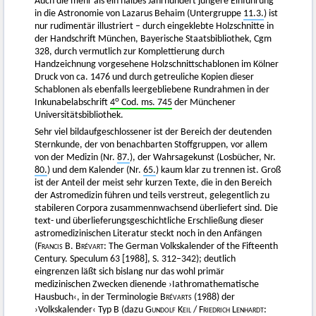
Auch die mehr als ein halbes Jahrhundert jüngere Einführung
in die Astronomie von Lazarus Behaim (Untergruppe
11.3.
) ist
nur rudimentär illustriert – durch eingeklebte Holzschnitte in
der Handschrift München, Bayerische Staatsbibliothek, Cgm
328, durch vermutlich zur Komplettierung durch
Handzeichnung vorgesehene Holzschnittschablonen im Kölner
Druck von ca. 1476 und durch getreuliche Kopien dieser
Schablonen als ebenfalls leergebliebene Rundrahmen in der
o
Inkunabelabschrift
4
Cod. ms. 745
der Münchener
Universitätsbibliothek.
Sehr viel bildaufgeschlossener ist der Bereich der deutenden
Sternkunde, der von benachbarten Stoffgruppen, vor allem
von der Medizin (Nr.
87.
), der Wahrsagekunst (Losbücher, Nr.
80.
) und dem Kalender (Nr.
65.
) kaum klar zu trennen ist. Groß
ist der Anteil der meist sehr kurzen Texte, die in den Bereich
der Astromedizin führen und teils verstreut, gelegentlich zu
stabileren Corpora zusammennwachsend überliefert sind. Die
text- und überlieferungsgeschichtliche Erschließung dieser
astromedizinischen Literatur steckt noch in den Anfängen
(
Francis B. Brévart
: The German Volkskalender of the Fifteenth
Century. Speculum 63 [1988], S. 312–342); deutlich
eingrenzen läßt sich bislang nur das wohl primär
medizinischen Zwecken dienende ›Iathromathematische
Hausbuch‹, in der Terminologie
Brévarts
(1988) der
›Volkskalender‹ Typ B (dazu
Gundolf Keil
/
Friedrich Lenhardt
: