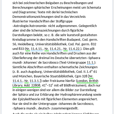
sich bei zeichnerischen Beigaben zu Beschreibungen und
Berechnungen sphärischer Erscheinungen meist um Schemata
und Diagramme; Texte mit derlei technischen
Demonstrationszeichnungen sind in das Verzeichnis
illustrierter Handschriften der Stoffgruppe
›Astrologie/Astronomie‹ nicht aufgenommen. Gelegentlich
aber sind die Schemazeichnungen durch figürliche
Darstellungen belebt, so z. B. die sehr kunstvoll gestalteten
Kreisdiagramme in den Handschriften Budapest, Cod. germ.
56, Heidelberg, Universitätsbibliothek, Cod. Pal. germ. 832
und 833 (
Nr.
11.4.11.
,
Nr.
11.4.21.
,
Nr.
11.4.22.
). Dies gilt
auch für eine Reihe von Handschriften und Drucken aus der
Überlieferung der dreimal ins Deutsche übersetzten ›Sphaera
mundi‹ Johannes’ de Sacrobosco (Text-Untergruppe
11.1.
):
Sämtliche Abschriften enthalten schematische Zeichnungen
o
(z. B. auch Augsburg, Universitätsbibliothek, Cod. II.1.4
61
und München, Bayerische Staatsbibliothek, Cgm 328 [
Nr.
11.4.1.
,
Nr.
11.3.1.
]) oder Freiräume hierfür (
London, British
v
r
Library, Add. 22808
, 41
–52
mit elf Bildfreiräumen), doch nur
in einigen wenigen sind vor allem die Bilder zur Darstellung
der Sphära und zur Erklärung der Hydrosphärenrundung sowie
der Epizykeltheorie mit figürlichen Elementen angereichert.
Nur sie sind in der Untergruppe ›Johannes de Sacrobosco,
›Sphaera mundi‹, deutsch‹ zusammengestellt.