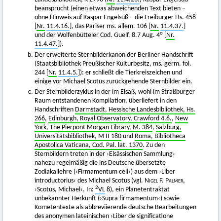
beansprucht (einen etwas abweichenden Text bieten –
ohne Hinweis auf Kaspar Engelsüß – die Freiburger Hs. 458
[
Nr.
11.4.16.
], das Pariser ms. allem. 106 [
Nr.
11.4.37.
]
o
und der Wolfenbütteler Cod. Guelf. 8.7 Aug. 4
[
Nr.
11.4.47.
]).
Der erweiterte Sternbilderkanon der Berliner Handschrift
(Staatsbibliothek Preußischer Kulturbesitz, ms. germ. fol.
244 [
Nr.
11.4.5.
]): er schließt die Tierkreiszeichen und
einige vor Michael Scotus zurückgehende Sternbilder ein.
Der Sternbilderzyklus in der im Elsaß, wohl im Straßburger
Raum entstandenen Kompilation, überliefert in den
Handschriften
Darmstadt, Hessische Landesbibliothek, Hs.
266
,
Edinburgh, Royal Observatory, Crawford 4.6.
,
New
York, The Pierpont Morgan Library, M. 384
,
Salzburg,
Universitätsbibliothek, M II 180
und
Roma, Bibliotheca
Apostolica Vaticana, Cod. Pal. lat. 1370
. Zu den
Sternbildern treten in der ›Elsässischen Sammlung‹
nahezu regelmäßig die ins Deutsche übersetzte
Zodiakallehre (›Firmamentum celi‹) aus dem ›Liber
introductorius‹ des Michael Scotus (vgl.
Nigel F. Palmer
,
2
›Scotus, Michael‹. In:
VL
8), ein Planetentraktat
unbekannter Herkunft (›Supra firmamentum‹) sowie
Kometentexte als abbreviierende deutsche Bearbeitungen
des anonymen lateinischen ›Liber de significatione