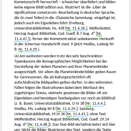
Kometenschrift hervorrief) – schwächer überliefert und bilden
keine eigene Bildtradition aus. Illustriert ist die ›Liber de
significatione cometarum‹-Bearbeitung in deutscher Sprache,
die (in zwei Teilen) in die ›Elsässische Sammlung‹ eingefügt ist,
jedoch auch ein Eigenleben führt (Freiburg,
Universitätsbibliothek, Hs. 458 [
Nr.
11.4.16.
], Wolfenbüttel,
o
Herzog August Bibliothek, Cod. Guelf. 8.7 Aug. 4
[
Nr.
11.4.47.
]), ferner der Kometentraktat unbekannter Herkunft
in der Schermar-Handschrift med. 9 (jetzt Malibu, Ludwig XII
8:
Nr.
11.4.29.
).
(4) Am weitesten werden trotz des sehr beschränkten
Typenkanons die ikonographischen Möglichkeiten bei der
Darstellung der sieben Planeten und ihrer Planetenkinder
ausgeschöpft. Vor allem die Planetenkinderbilder geben Raum
für Genreszenen, die als kulturgeschichtlich oft
aufschlußreiche Bildquellen gelten dürfen. In den seltensten
Fällen folgen die Illustrationen dabei dem Worttaut des
zugehörigen Textes, vielmehr gewinnen die Bilder oft ein
Eigenleben und benötigen Textbeigaben nur noch als Bildtituli
(z. B. Basel, Universitätsbibliothek, O IV 38 [
Nr.
11.4.4.
];
Malibu, Ms. Ludwig XII 8 [
Nr.
11.4.29.
]; Salzburg,
Universitätsbibliothek, M III 36 [
Nr.
11.4.41.
]; ohne Text
Wolfenbüttel, Herzog August Bibliothek, Cod. Guelf. 29.14
o
Aug. 4
[
Nr.
11.4.48.
]). Das Text-Bild-Verhältnis kehrt sich hier
um: Nicht die Bilder illustrieren den Text, sondern die Texte