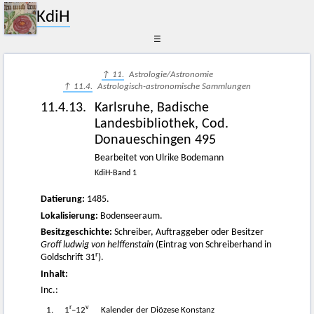
KdiH
☰
↑ 11.
Astrologie/Astronomie
↑ 11.4.
Astrologisch-astronomische Sammlungen
11.4.13.
Karlsruhe, Badische
Landesbibliothek, Cod.
Donaueschingen 495
Bearbeitet von Ulrike Bodemann
KdiH-Band 1
Datierung:
1485.
Lokalisierung:
Bodenseeraum.
Besitzgeschichte:
Schreiber, Auftraggeber oder Besitzer
Groff ludwig von helffenstain
(Eintrag von Schreiberhand in
r
Goldschrift 31
).
Inhalt:
Inc.:
r
v
1.
1
–12
Kalender der Diözese Konstanz