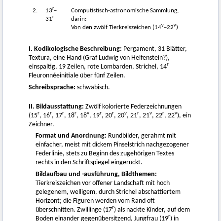
r
2.
13
–
Computistisch-astronomische Sammlung,
r
31
darin:
v
v
Von den zwölf Tierkreiszeichen (14
–22
)
I. Kodikologische Beschreibung:
Pergament, 31 Blätter,
Textura, eine Hand (Graf Ludwig von Helfenstein?),
r
einspaltig, 19 Zeilen, rote Lombarden, Strichel, 14
Fleuronnéeinitiale über fünf Zeilen.
Schreibsprache:
schwäbisch.
II. Bildausstattung:
Zwölf kolorierte Federzeichnungen
r
r
r
r
v
r
r
v
r
v
r
v
(15
, 16
, 17
, 18
, 18
, 19
, 20
, 20
, 21
, 21
, 22
, 22
), ein
Zeichner.
Format und Anordnung:
Rundbilder, gerahmt mit
einfacher, meist mit dickem Pinselstrich nachgezogener
Federlinie, stets zu Beginn des zugehörigen Textes
rechts in den Schriftspiegel eingerückt.
Bildaufbau und -ausführung, Bildthemen:
Tierkreiszeichen vor offener Landschaft mit hoch
gelegenem, welligem, durch Strichel abschattiertem
Horizont; die Figuren werden vom Rand oft
r
überschnitten. Zwillinge (17
) als nackte Kinder, auf dem
r
Boden einander gegenübersitzend, Jungfrau (19
) in