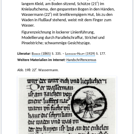
r
langem Kleid, am Boden sitzend, Schütze (21
) im
Knielaufschema, den gespannten Bogen in den Händen,
r
Wassermann (22
) mit breitkrempigem Hut, bis zu den
Waden in Flußlauf stehend, weist mit dem Finger zum
Wasser.
Figurenzeichnung in lockerer Linienführung,
Modellierung durch Parallelschraffur, Strichel und
Pinselstriche; schwammige Gesichtszüge.
Literatur:
Barack
(1865)
S. 335. –
Lehmann-Haupt
(1929)
S. 177.
Weitere Materialien im Internet:
Handschriftencensus
r
Abb. 198: 22
. Wassermann.