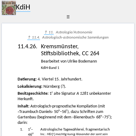
KdiH
☰
↑ 11.
Astrologie/Astronomie
↑ 11.4.
Astrologisch-astronomische Sammlungen
11.4.26.
Kremsmünster,
Stiftsbibliothek, CC 264
Bearbeitet von Ulrike Bodemann
KdiH-Band 1
Datierung:
4. Viertel 15. Jahrhundert.
Lokalisierung:
Nürnberg (?).
r
Besitzgeschichte:
1
alte Signatur
A 1281
unbekannter
Herkunft.
Inhalt:
Astrologisch-prognostische Kompilation (mit
v
r
›Traumbuch Daniels‹ 50
–56
), dazu Schriften zum
v
r
Gartenbau (beginnend mit dem ›Bienenbuch‹ 68
–75
);
darin:
r
1.
1
–
Astrologische Tagewählerei, fragmentarisch
v
Inc.:
HEr
[!]
mechtig kunig Alexander der sant sein
46