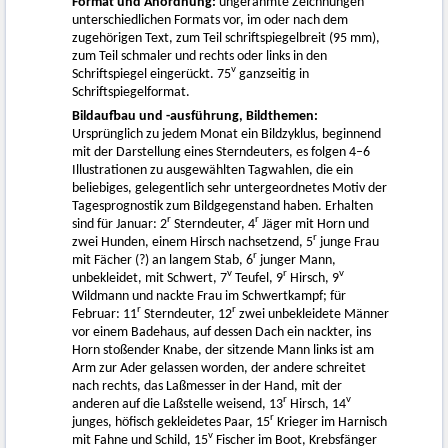
Format und Anordnung:
ungerahmte Zeichnungen
unterschiedlichen Formats vor, im oder nach dem
zugehörigen Text, zum Teil schriftspiegelbreit (95 mm),
zum Teil schmaler und rechts oder links in den
v
Schriftspiegel eingerückt. 75
ganzseitig in
Schriftspiegelformat.
Bildaufbau und -ausführung, Bildthemen:
Ursprünglich zu jedem Monat ein Bildzyklus, beginnend
mit der Darstellung eines Sterndeuters, es folgen 4–6
Illustrationen zu ausgewählten Tagwahlen, die ein
beliebiges, gelegentlich sehr untergeordnetes Motiv der
Tagesprognostik zum Bildgegenstand haben. Erhalten
r
r
sind für Januar: 2
Sterndeuter, 4
Jäger mit Horn und
r
zwei Hunden, einem Hirsch nachsetzend, 5
junge Frau
r
mit Fächer (?) an langem Stab, 6
junger Mann,
v
r
v
unbekleidet, mit Schwert, 7
Teufel, 9
Hirsch, 9
Wildmann und nackte Frau im Schwertkampf; für
r
r
Februar: 11
Sterndeuter, 12
zwei unbekleidete Männer
vor einem Badehaus, auf dessen Dach ein nackter, ins
Horn stoßender Knabe, der sitzende Mann links ist am
Arm zur Ader gelassen worden, der andere schreitet
nach rechts, das Laßmesser in der Hand, mit der
r
v
anderen auf die Laßstelle weisend, 13
Hirsch, 14
r
junges, höfisch gekleidetes Paar, 15
Krieger im Harnisch
v
mit Fahne und Schild, 15
Fischer im Boot, Krebsfänger