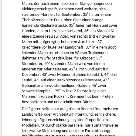
Mann, der nach einem über einer Stange hängenden
Kleidungsstück greift, daneben zwei weitere, sich
r
streitende Männer; für September: 35
hinter einem
Tisch sitzende alte Frau, oben über einer Stange
v
hängende Kleidungsstücke, 35
Jäger mit Horn und zwei
r
Hunden, einem Hirsch nachsetzend, 36
ein Mann läßt
eine sitzende Frau zur Ader, von rechts tritt ein zweiter
r
Mann mit aufgeregt erhobenem Arm hinzu, 37
v
Kriechtiere vor hügeliger Landschaft, 37
in einem Boot
kniender Mann rettet einen im Wasser Treibenden,
v
dahinter am Ufer Stadtkulisse; für Oktober: 39
v
Sterndeuter, 40
sitzender Mann wird von einem
v
anderen zur Ader gelassen, 42
Hirsch und Bär; für
r
r
Dezember: 43
zwei Männer, stehend (defekt!), 44
drei
r
v
Teufel, 45
auf einer Bank sitzendes Liebespaar, 45
r
Gehängter an zweistempeligem Galgen, 46
zwei
v
Schwertkämpfer. – 75
in Text 2 Darstellung eines
Mannes in kurzem Rock mit Krempenhut beim Prüfen
beschnittenen und unbeschnittener Bäume.
Die Figuren selten nur auf grünem Bodenstück, meist vor
Landschafts- oder Architekturhintergrund; sehr sichere,
lebendige Figurenzeichnung in guten Proportionen,
Modellierung durch starke parallele, nur ausnahmsweise
kreuzweise Strichelung und dunklere Farbabtönung;