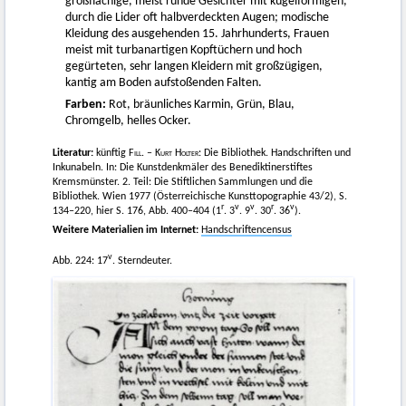
großflächige, meist runde Gesichter mit kugelförmigen,
durch die Lider oft halbverdeckten Augen; modische
Kleidung des ausgehenden 15. Jahrhunderts, Frauen
meist mit turbanartigen Kopftüchern und hoch
gegürteten, sehr langen Kleidern mit großzügigen,
kantig am Boden aufstoßenden Falten.
Farben:
Rot, bräunliches Karmin, Grün, Blau,
Chromgelb, helles Ocker.
Literatur:
künftig
Fill
. –
Kurt Holter
: Die Bibliothek. Handschriften und
Inkunabeln. In: Die Kunstdenkmäler des Benediktinerstiftes
Kremsmünster. 2. Teil: Die Stiftlichen Sammlungen und die
Bibliothek. Wien 1977 (Österreichische Kunsttopographie 43/2), S.
r
v
v
r
v
134–220, hier S. 176, Abb. 400–404 (1
. 3
. 9
. 30
. 36
).
Weitere Materialien im Internet:
Handschriftencensus
v
Abb. 224: 17
. Sterndeuter.