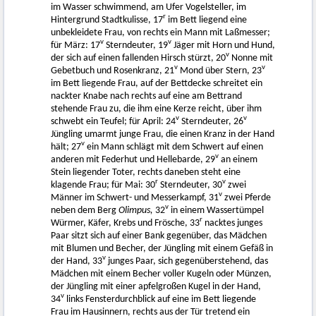
im Wasser schwimmend, am Ufer Vogelsteller, im
r
Hintergrund Stadtkulisse, 17
im Bett liegend eine
unbekleidete Frau, von rechts ein Mann mit Laßmesser;
v
v
für März: 17
Sterndeuter, 19
Jäger mit Horn und Hund,
v
der sich auf einen fallenden Hirsch stürzt, 20
Nonne mit
v
v
Gebetbuch und Rosenkranz, 21
Mond über Stern, 23
im Bett liegende Frau, auf der Bettdecke schreitet ein
nackter Knabe nach rechts auf eine am Bettrand
stehende Frau zu, die ihm eine Kerze reicht, über ihm
v
v
schwebt ein Teufel; für April: 24
Sterndeuter, 26
Jüngling umarmt junge Frau, die einen Kranz in der Hand
v
hält; 27
ein Mann schlägt mit dem Schwert auf einen
v
anderen mit Federhut und Hellebarde, 29
an einem
Stein liegender Toter, rechts daneben steht eine
r
v
klagende Frau; für Mai: 30
Sterndeuter, 30
zwei
v
Männer im Schwert- und Messerkampf, 31
zwei Pferde
v
neben dem Berg
Olimpus,
32
in einem Wassertümpel
r
Würmer, Käfer, Krebs und Frösche, 33
nacktes junges
Paar sitzt sich auf einer Bank gegenüber, das Mädchen
mit Blumen und Becher, der Jüngling mit einem Gefäß in
v
der Hand, 33
junges Paar, sich gegenüberstehend, das
Mädchen mit einem Becher voller Kugeln oder Münzen,
der Jüngling mit einer apfelgroßen Kugel in der Hand,
v
34
links Fensterdurchblick auf eine im Bett liegende
Frau im Hausinnern, rechts aus der Tür tretend ein