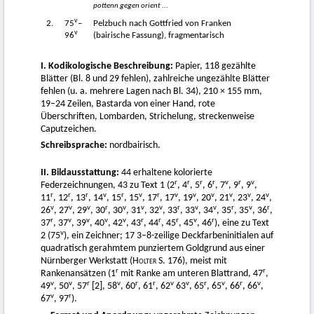
pottenn gegen orient ...
v
2.
75
–
Pelzbuch nach Gottfried von Franken
v
96
(bairische Fassung), fragmentarisch
I. Kodikologische Beschreibung:
Papier, 118 gezählte
Blätter (Bl. 8 und 29 fehlen), zahlreiche ungezählte Blätter
fehlen (u. a. mehrere Lagen nach Bl. 34), 210 × 155 mm,
19–24 Zeilen, Bastarda von einer Hand, rote
Überschriften, Lombarden, Strichelung, streckenweise
Caputzeichen.
Schreibsprache:
nordbairisch.
II. Bildausstattung:
44 erhaltene kolorierte
r
r
r
r
v
r
v
Federzeichnungen, 43 zu Text 1 (2
, 4
, 5
, 6
, 7
, 9
, 9
,
r
r
r
v
r
v
r
v
v
v
v
v
v
11
, 12
, 13
, 14
, 15
, 15
, 17
, 17
, 19
, 20
, 21
, 23
, 24
,
v
v
v
r
v
v
v
r
v
v
r
v
r
26
, 27
, 29
, 30
, 30
, 31
, 32
, 33
, 33
, 34
, 35
, 35
, 36
,
r
v
v
v
v
r
r
r
v
r
37
, 37
, 39
, 40
, 42
, 43
, 44
, 45
, 45
, 46
), eine zu Text
v
2 (75
), ein Zeichner; 17 3–8-zeilige Deckfarbeninitialen auf
quadratisch gerahmtem punziertem Goldgrund aus einer
Nürnberger Werkstatt (
Holter
S. 176), meist mit
r
r
Rankenansätzen (1
mit Ranke am unteren Blattrand, 47
,
v
v
r
v
r
r
v
v
r
v
r
v
49
, 50
, 57
[2], 58
, 60
, 61
, 62
63
, 65
, 65
, 66
, 66
,
v
r
67
, 97
).