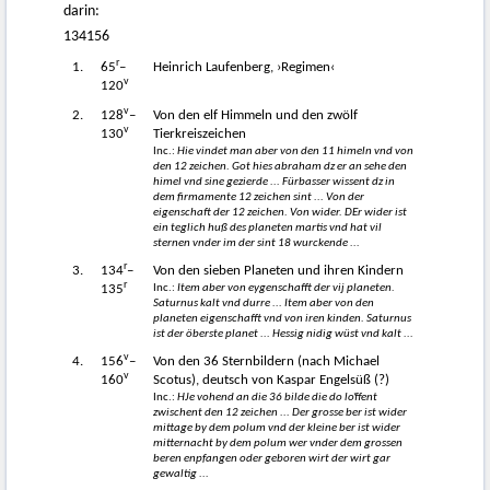
darin:
134156
r
1.
65
–
Heinrich Laufenberg, ›Regimen‹
v
120
v
2.
128
–
Von den elf Himmeln und den zwölf
v
130
Tierkreiszeichen
Inc.:
Hie vindet man aber von den 11 himeln vnd von
den 12 zeichen. Got hies abraham dz er an sehe den
himel vnd sine gezierde ... Fürbasser wissent dz in
dem firmamente 12 zeichen sint ... Von der
eigenschaft der 12 zeichen. Von wider. DEr wider ist
ein teglich huß des planeten martis vnd hat vil
sternen vnder im der sint 18 wurckende ...
r
3.
134
–
Von den sieben Planeten und ihren Kindern
r
Inc.:
Item aber von eygenschafft der vij planeten.
135
Saturnus kalt vnd durre ... Item aber von den
planeten eigenschafft vnd von iren kinden. Saturnus
ist der öberste planet ... Hessig nidig wüst vnd kalt ...
v
4.
156
–
Von den 36 Sternbildern (nach Michael
v
160
Scotus), deutsch von Kaspar Engelsüß (?)
Inc.:
HJe vohend an die 36 bilde die do loͮffent
zwischent den 12 zeichen ... Der grosse ber ist wider
mittage by dem polum vnd der kleine ber ist wider
mitternacht by dem polum wer vnder dem grossen
beren enpfangen oder geboren wirt der wirt gar
gewaltig ...