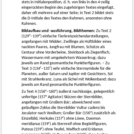
stets in Initialenposition, d. h. von links in den 4-zeilig
eingerückten Beginn des zugehörigen Textes eingefügt,
daher oft mehrere auf einer Seite; in Text 2 bildet stets
die D-Initiale des Textes den Rahmen, ansonsten ohne
Rahmen.
Bildaufbau und -ausführung, Bildthemen:
Zu Text 2
v
v
(129
–139
) einfache Tierkreiszeichendarstellungen,
angefangen mit Widder; Zwillinge als Hüftbilder eines
nackten Paares, Jungfrau mit Blumen, Schütze als
Centaur ohne Vorderbeine, Steinbock als Ziegenfisch,
Wassermann mit umgekehrtem Wasserkrug; dazu
jeweils am Rand geomantische Punktierfiguren. – Zu
r
r
Text 3 (134
–135
) sehr einfache Sternsymbole für die
Planeten, außer Saturn und Jupiter mit Gesichtern, Sol
mit Strahlenkranz, Luna als Sichel mit Wolkenband; dazu
jeweils am Rand geomantische Punktierfiguren.
v
v
Zu Text 4 (156
–160
) äußerst nachlässige, gelegentlich
v
unfertige (157
Agitator) Skizzen der Sternbilder,
angefangen mit Großem Bär; abweichend vom
geläufigen Zyklus die Sternbilder Vultur cadens bis
v
Joculator nach Vexillum; Großer Bär (156
) zusätzlich als
r
Einzelbild, Herkules (157
) ohne Löwe, Daemon
r
meridianus (159
) als Sternreif ohne Begleitfiguren,
r
Puteus (159
) ohne Teufel, Walfisch und Eridanus
r
r