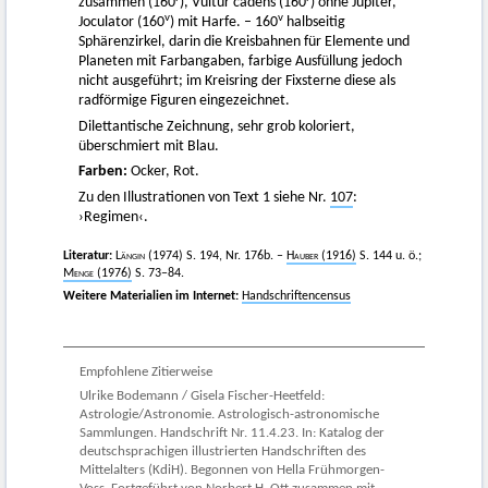
zusammen (160
), Vultur cadens (160
) ohne Jupiter,
v
v
Joculator (160
) mit Harfe. – 160
halbseitig
Sphärenzirkel, darin die Kreisbahnen für Elemente und
Planeten mit Farbangaben, farbige Ausfüllung jedoch
nicht ausgeführt; im Kreisring der Fixsterne diese als
radförmige Figuren eingezeichnet.
Dilettantische Zeichnung, sehr grob koloriert,
überschmiert mit Blau.
Farben:
Ocker, Rot.
Zu den Illustrationen von Text 1 siehe Nr.
107
:
›Regimen‹.
Literatur:
Längin
(1974) S. 194, Nr. 176b. –
Hauber
(1916)
S. 144 u. ö.;
Menge
(1976)
S. 73–84.
Weitere Materialien im Internet:
Handschriftencensus
Empfohlene Zitierweise
Ulrike Bodemann / Gisela Fischer-Heetfeld:
Astrologie/Astronomie. Astrologisch-astronomische
Sammlungen. Handschrift Nr. 11.4.23. In: Katalog der
deutschsprachigen illustrierten Handschriften des
Mittelalters (KdiH). Begonnen von Hella Frühmorgen-