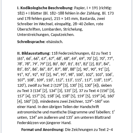
I. Kodikologische Beschreibung:
Papier, I + 191 (richtig:
182) + I Blätter (Bl. 182–188 fehlen in der Zählung, Bl. 173
und 178 fehlen ganz), 215 × 145 mm, Bastarda, zwei
Schreiber im Wechsel, einspaltig, 28–40 Zeilen, rote
Überschriften, Lombarden, Strichelung,
Unterstreichungen, Caputzeichen.
Schreibsprache:
elsässisch.
II. Bildausstattung:
118 Federzeichnungen, 62 zu Text 1
v
r
v
r
v
r
v
r
v
r
v
v
(65
, 66
, 66
, 67
, 67
, 68
, 68
, 69
, 69
, 70
[2], 70
, 77
,
r
v
r
v
r
v
r
v
r
v
v
78
, 78
, 79
, 79
[2], 80
, 80
, 81
, 81
, 82
[2], 83
, 84
,
r
v
r
v
r
v
r
v
r
v
r
85
, 85
, 86
, 86
, 87
, 87
, 88
, 88
[2], 90
, 90
, 91
[2],
v
r
v
r
v
v
v
r
v
v
r
91
, 92
, 92
, 93
[2], 94
, 95
, 98
, 100
, 102
, 103
, 106
,
v
r
r
r
v
r
r
r
v
v
107
, 108
, 109
, 110
, 112
, 113
, 115
, 117
, 118
, 119
,
r
v
r
v
120
), zwölf zu Text 2 (129
[3], 130
[5], 130
[4]), sieben
r
v
r
v
zu Text 3 (134
[2], 134
[3], 135
[2], 37 zu Text 4 (156
[3],
r
v
r
v
r
v
r
157
[4], 157
[5], 158
[4], 158
[5], 159
[5], 159
[4], 160
v
v
v
[4], 160
[3]), mindestens zwei Zeichner, 129
–160
von
einer Hand. In den übrigen Teilen der Handschrift
r
astronomische und mantische Diagramme und Tabellen; 1
v
r
unten, 134
am äußeren und 135
am unteren Blattrand
Federskizzen von jüngerer Hand.
Format und Anordnung:
Die Zeichnungen zu Text 2–4