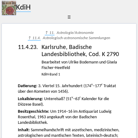
KdiH
☰
↑ 11.
Astrologie/Astronomie
↑ 11.4.
Astrologisch-astronomische Sammlungen
11.4.23.
Karlsruhe, Badische
Landesbibliothek, Cod. K 2790
Bearbeitet von Ulrike Bodemann und Gisela
Fischer-Heetfeld
KdiH-Band 1
v
r
Datierung:
3. Viertel 15. Jahrhundert (174
–177
Traktat
über den Kometen von 1456).
v
r
Lokalisierung:
Unterelsaß? (51
–63
Kalender für die
Diözese Basel).
Besitzgeschichte:
Um 1914–16 im Antiquariat Ludwig
Rosenthal, 1963 angekauft von der Badischen
Landesbibliothek.
Inhalt:
Sammelhandschrift mit aszetischen, medizinischen,
astrologischen und mantischen Texten, lateinisch-deutsch;