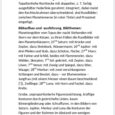
¾spaltenhohe Rechtecke mit doppelter, z. T. farbig
ausgefüllter Federlinie gerahmt; integriert, dabei meist
den Rechteckrahmen überschneidend, sind Rundbilder;
zwischen Planetenverse (in roter Tinte) und Prosatext
eingefügt.
Bildaufbau und -ausführung, Bildthemen:
Planetengötter vom Typus der nackt Stehenden mit
Stern vor dem Körper, zu ihren Füßen die Rundbilder mit
va
den Planetenhäusern; 25
Saturn: mit Krücke und
va
Zepter, dazu Steinbock, Wassermann; 26
Jupiter: mit
rb
drei Pfeilen und Stab, dazu Schütze, Fische; 27
Mars:
mit Fahne und Schild, beides mit Flammenzier, dazu
ra
Widder, Skorpion; 7
Sol: gekrönt, mit Zepter, dazu
va
Löwe; 7
Venus: mit Zweig und Spiegel, dazu Stier,
ra
Waage; 28
Merkur: mit zwei verschlungenen
Schlangen und Beutel, dazu – vor Blumenwiese –
Jungfrau (mit einem Messer einen Baum beschneidend
va
[!]), Zwillinge; 28
Luna: mit Horn und Fackel, dazu
Krebs.
Grobe, unproportionierte Figurenzeichnung, kräftige
Konturen durch gestrichelte Linien, kaum
Binnengliederung oder Schraffuren. In den Bildern von
Saturn, Jupiter, Merkur und Luna die Konturen der
Figuren und der Rahmen im Abstand von wenigen