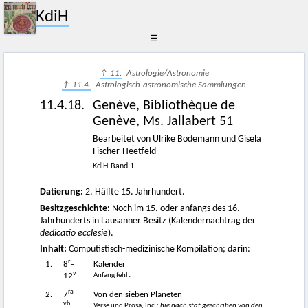
KdiH
☰
↑ 11.
Astrologie/Astronomie
↑ 11.4.
Astrologisch-astronomische Sammlungen
11.4.18.
Genève, Bibliothèque de
Genève, Ms. Jallabert 51
Bearbeitet von Ulrike Bodemann und Gisela
Fischer-Heetfeld
KdiH-Band 1
Datierung:
2. Hälfte 15. Jahrhundert.
Besitzgeschichte:
Noch im 15. oder anfangs des 16.
Jahrhunderts in Lausanner Besitz (Kalendernachtrag der
dedicatio ecclesie
).
Inhalt:
Computistisch-medizinische Kompilation; darin:
r
1.
8
–
Kalender
v
Anfang fehlt
12
ra–
2.
7
Von den sieben Planeten
vb
Verse und Prosa; Inc.:
hie nach stat geschriben von den
,