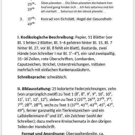
ra
Siben planeten ... Die Siben planeten die habent Iren
25
–
louf und gang hinder sich ... Ich heis saturnus vnd bin
ra
29
alt vnd kalt ... Saturnus ist der obrest planete ...
rb
3.
37
–
Konrad von Eichstätt, ›Regel der Gesundheit‹
rb
49
I. Kodikologische Beschreibung:
Papier, 51 Blätter (vor
Bl. 1 fehlen 2 Blätter, Bl. 5–6 gehören hinter Bl. 15, Bl. 7
hinter Bl. 27, vor Bl. 8 fehlt ein Blatt), Bastarda, zwei
r
v
Hände (von Schreiber I nur Bl. 1
–4
), ein- und zweispaltig,
31–36 Zeilen, rote Überschriften, Lombarden,
Caputzeichen, Strichel, Unterstreichungen, Initialen
mehrfach mit einfachen Rankenausläufern.
Schreibsprache:
schwäbisch.
II. Bildausstattung:
25 kolorierte Federzeichnungen, zehn
r
v
r
v
r
v
(von ursprünglich zwölf) zu Text 1 (8
, 8
, 9
, 9
, 10
, 10
,
r
v
r
v
va
va
rb
ra
11
, 11
, 12
, 12
), sieben zu Text 2 (25
, 26
, 27
, 7
,
va
ra
va
va
ra
rb
v
v
7
, 28
, 28
), sechs zu Text 3 (37
, 41
, 43
, 45
, 47
,
v
49
), ferner ganzseitig ein Tierkreiszeichen- und ein
v
v
Laßstellenmann 6
und 33
, ein Zeichner (wohl der
Schreiber); dazu mehrere Kreisschemata in den übrigen
Teilen der Handschrift.
Format und Anordnung:
Überspaltenbreite, ca.