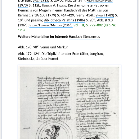
Literatur:
Saxl
(1915)
S. 20–30, Abb. 29 (97
);
Frommberger-Weber
(1973)
S. 112f.;
Heribert
A.
Hilgers
: Die drei Kometen-Strophen
Heinrichs von Mügeln in einer Handschrift des Matthias von
Kemnat. ZfdA 108 (1979) S. 414–429, hier S. 414f.;
Bauer
(1983)
S.
10f. und passim;
Bibliotheca Palatina (1986)
S. 28f., Abb. B 3.3
v
(136
);
Blume
/
Haffner
/
Metzger
(2016)
Bd. II.II, S. 792–802 (Kat.-Nr.
125)
.
Weitere Materialien im Internet:
Handschriftencensus
v
Abb. 178: 98
. Venus und Merkur.
r
Abb. 179: 124
. Die Triplizitäten der Erde (Stier, Jungfrau,
Steinbock), darüber Komet.