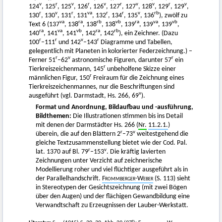
v
r
v
r
v
r
v
v
r
v
124
, 125
, 125
, 126
, 126
, 127
, 127
, 128
, 129
, 129
,
r
v
r
va
r
r
v
rb
130
, 130
, 131
, 131
, 132
, 134
, 135
, 136
), zwölf zu
va
ra
rb
vb
ra
va
vb
Text 6 (137
, 138
, 138
, 138
, 139
, 139
, 139
,
ra
va
vb
ra
rb
140
, 141
, 141
, 142
, 142
), ein Zeichner. (Dazu
r
r
v
r
100
–111
und 142
–143
Diagramme und Tabellen,
gelegentlich mit Planeten in kolorierter Federzeichnung.) –
r
v
r
Ferner 51
–62
astronomische Figuren, darunter 57
ein
r
Tierkreiszeichenmann, 145
unbeholfene Skizze einer
r
männlichen Figur, 150
Freiraum für die Zeichnung eines
Tierkreiszeichenmannes, nur die Beschriftungen sind
v
ausgeführt (vgl. Darmstadt, Hs. 266, 69
).
Format und Anordnung, Bildaufbau und -ausführung,
Bildthemen:
Die Illustrationen stimmen bis ins Detail
mit denen der Darmstädter Hs. 266 (
Nr.
11.2.1.
)
r
v
überein, die auf den Blättern 2
–73
weitestgehend die
gleiche Textzusammenstellung bietet wie der Cod. Pal.
r
v
lat. 1370 auf Bl. 79
–153
. Die kräftig lavierten
Zeichnungen unter Verzicht auf zeichnerische
Modellierung roher und viel flüchtiger ausgeführt als in
der Parallelhandschrift.
Frommberger-Weber
(S. 113) sieht
in Stereotypen der Gesichtszeichnung (mit zwei Bögen
über den Augen) und der flächigen Gewandbildung eine
Verwandtschaft zu Erzeugnissen der Lauber-Werkstatt.
r