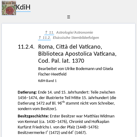
KdiH
☰
↑ 11.
Astrologie/Astronomie
↑ 11.2.
Elsässische Sternbilderfolgen
11.2.4.
Roma, Città del Vaticano,
Biblioteca Apostolica Vaticana,
Cod. Pal. lat. 1370
Bearbeitet von Ulrike Bodemann und Gisela
Fischer-Heetfeld
KdiH-Band 1
Datierung:
Ende 14. und 15. Jahrhundert: Teile zwischen
1456–1474, der illustrierte Teil Mitte 15. Jahrhundert (die
rb
Datierung 1472 auf Bl. 96
stammt nicht vom Schreiber,
sondern vom Besitzer).
Besitzgeschichte:
Erster Besitzer war Matthias Widman
von Kemnat (ca. 1430–1476), Chronist und Hofkaplan
Kurfürst Friedrichs I. von der Pfalz (1448–1476):
r
r
Besitzvermerke I
(1472) und 64
(1467).