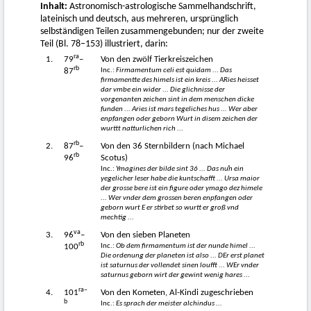
Inhalt:
Astronomisch-astrologische Sammelhandschrift,
lateinisch und deutsch, aus mehreren, ursprünglich
selbständigen Teilen zusammengebunden; nur der zweite
Teil (Bl. 78–153) illustriert, darin:
ra
1.
79
–
Von den zwölf Tierkreiszeichen
rb
Inc.:
Firmamentum celi est quidam ... Das
87
firmamentte des himels ist ein kreis ... ARies heisset
dar vmbe ein wider ... Die glichnisse der
vorgenanten zeichen sint in dem menschen dicke
funden ... Aries ist mars tegeliches hus ... Wer aber
enpfangen oder geborn Wurt in disem zeichen der
wurttt natturlichen rich ...
rb
2.
87
–
Von den 36 Sternbildern (nach Michael
rb
96
Scotus)
Inc.:
Ymagines der bilde sint 36 ... Das nuͦn ein
yegelicher leser habe die kuntschafft ... Ursa maior
der grosse bere ist ein figure oder ymago dez himele
... Wer vnder dem grossen beren enpfangen oder
geborn wurt E er stirbet so wurtt er groß vnd
mechtig ...
va
3.
96
–
Von den sieben Planeten
rb
Inc.:
Ob dem firmamentum ist der nunde himel ...
100
Die ordenung der planeten ist also ... DEr erst planet
ist saturnus der vollendet sinen loufft ... WEr vnder
saturnus geborn wirt der gewint wenig hares ...
ra–
4.
101
Von den Kometen, Al-Kindi zugeschrieben
b
Inc.:
Es sprach der meister alchindus ...