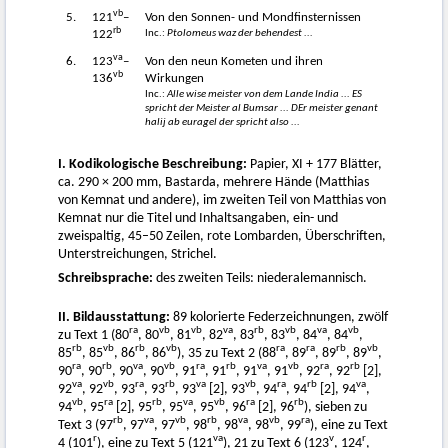
vb
5.
121
–
Von den Sonnen- und Mondfinsternissen
rb
Inc.:
Ptolomeus waz der behendest ...
122
va
6.
123
–
Von den neun Kometen und ihren
vb
136
Wirkungen
Inc.:
Alle wise meister von dem Lande India ... ES
spricht der Meister al Bumsar ... DEr meister genant
halij ab euragel der spricht also ...
I. Kodikologische Beschreibung:
Papier, XI + 177 Blätter,
ca. 290 × 200 mm, Bastarda, mehrere Hände (Matthias
von Kemnat und andere), im zweiten Teil von Matthias von
Kemnat nur die Titel und Inhaltsangaben, ein- und
zweispaltig, 45–50 Zeilen, rote Lombarden, Überschriften,
Unterstreichungen, Strichel.
Schreibsprache:
des zweiten Teils: niederalemannisch.
II. Bildausstattung:
89 kolorierte Federzeichnungen, zwölf
ra
vb
vb
va
rb
vb
va
vb
zu Text 1 (80
, 80
, 81
, 82
, 83
, 83
, 84
, 84
,
rb
vb
rb
vb
ra
ra
rb
vb
85
, 85
, 86
, 86
), 35 zu Text 2 (88
, 89
, 89
, 89
,
ra
rb
va
vb
ra
rb
va
vb
ra
rb
90
, 90
, 90
, 90
, 91
, 91
, 91
, 91
, 92
, 92
[2],
va
vb
ra
rb
va
vb
ra
rb
va
92
, 92
, 93
, 93
, 93
[2], 93
, 94
, 94
[2], 94
,
vb
ra
rb
va
vb
ra
rb
94
, 95
[2], 95
, 95
, 95
, 96
[2], 96
), sieben zu
rb
va
vb
rb
va
vb
ra
Text 3 (97
, 97
, 97
, 98
, 98
, 98
, 99
), eine zu Text
r
va
v
r
4 (101
), eine zu Text 5 (121
), 21 zu Text 6 (123
, 124
,