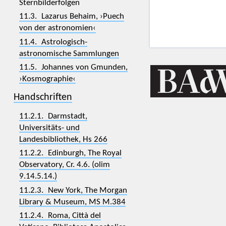
Sternbilderfolgen
11.3. Lazarus Behaim, ›Puech
von der astronomien‹
11.4. Astrologisch-
astronomische Sammlungen
11.5. Johannes von Gmunden,
›Kosmographie‹
Handschriften
11.2.1. Darmstadt,
Universitäts- und
Landesbibliothek, Hs 266
11.2.2. Edinburgh, The Royal
Observatory, Cr. 4.6. (olim
9.14.5.14.)
11.2.3. New York, The Morgan
Library & Museum, MS M.384
11.2.4. Roma, Città del