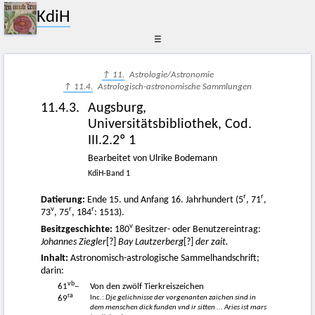
KdiH
☰
↑ 11.
Astrologie/Astronomie
↑ 11.4.
Astrologisch-astronomische Sammlungen
11.4.3.
Augsburg,
Universitätsbibliothek, Cod.
III.2.2º 1
Bearbeitet von Ulrike Bodemann
KdiH-Band 1
r
r
Datierung:
Ende 15. und Anfang 16. Jahrhundert (5
, 71
,
v
r
r
73
, 75
, 184
: 1513).
v
Besitzgeschichte:
180
Besitzer- oder Benutzereintrag:
Johannes Ziegler
[?]
Bay Lautzerberg
[?]
der zait.
Inhalt:
Astronomisch-astrologische Sammelhandschrift;
darin:
vb
61
–
Von den zwölf Tierkreiszeichen
ra
Inc.:
Dje gelichnisse der vorgenanten zaichen sind in
69
dem menschen dick funden vnd ir sitten ... Aries ist mars