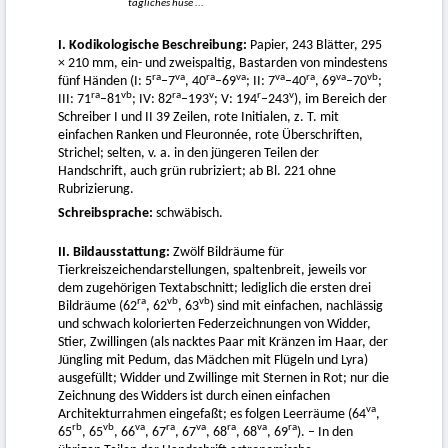
tagliches huse ...
I. Kodikologische Beschreibung:
Papier, 243 Blätter, 295
× 210 mm, ein- und zweispaltig, Bastarden von mindestens
ra
va
ra
va
va
ra
va
vb
fünf Händen (I: 5
–7
, 40
–69
; II: 7
–40
, 69
–70
;
ra
vb
ra
v
r
v
III: 71
–81
; IV: 82
–193
; V: 194
–243
), im Bereich der
Schreiber I und II 39 Zeilen, rote Initialen, z. T. mit
einfachen Ranken und Fleuronnée, rote Überschriften,
Strichel; selten, v. a. in den jüngeren Teilen der
Handschrift, auch grün rubriziert; ab Bl. 221 ohne
Rubrizierung.
Schreibsprache:
schwäbisch.
II. Bildausstattung:
Zwölf Bildräume für
Tierkreiszeichendarstellungen, spaltenbreit, jeweils vor
dem zugehörigen Textabschnitt; lediglich die ersten drei
ra
vb
vb
Bildräume (62
, 62
, 63
) sind mit einfachen, nachlässig
und schwach kolorierten Federzeichnungen von Widder,
Stier, Zwillingen (als nacktes Paar mit Kränzen im Haar, der
Jüngling mit Pedum, das Mädchen mit Flügeln und Lyra)
ausgefüllt; Widder und Zwillinge mit Sternen in Rot; nur die
Zeichnung des Widders ist durch einen einfachen
va
Architekturrahmen eingefaßt; es folgen Leerräume (64
,
rb
vb
va
ra
va
ra
va
ra
65
, 65
, 66
, 67
, 67
, 68
, 68
, 69
). – In den