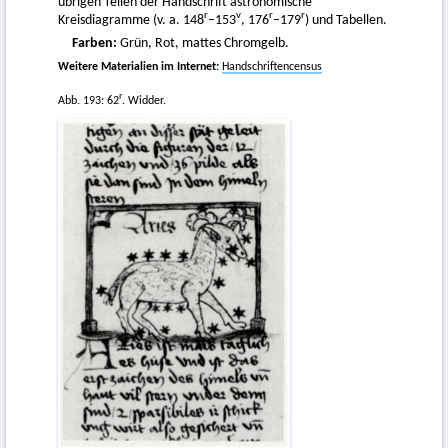
übrigen Teilen der Handschrift astronomische
r
v
r
r
Kreisdiagramme (v. a. 148
–153
, 176
–179
) und Tabellen.
Farben:
Grün, Rot, mattes Chromgelb.
Weitere Materialien im Internet:
Handschriftencensus
r
Abb. 193: 62
. Widder.