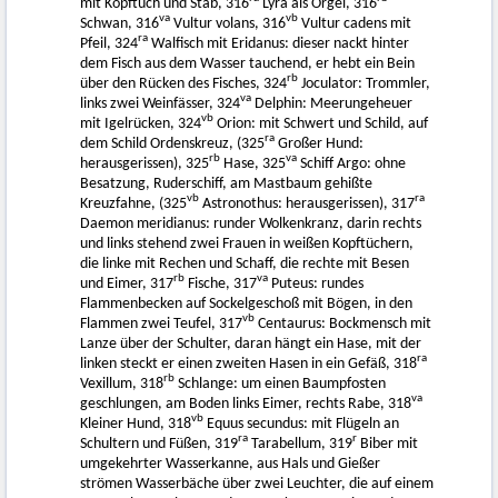
mit Kopftuch und Stab, 316
Lyra als Orgel, 316
va
vb
Schwan, 316
Vultur volans, 316
Vultur cadens mit
ra
Pfeil, 324
Walfisch mit Eridanus: dieser nackt hinter
dem Fisch aus dem Wasser tauchend, er hebt ein Bein
rb
über den Rücken des Fisches, 324
Joculator: Trommler,
va
links zwei Weinfässer, 324
Delphin: Meerungeheuer
vb
mit Igelrücken, 324
Orion: mit Schwert und Schild, auf
ra
dem Schild Ordenskreuz, (325
Großer Hund:
rb
va
herausgerissen), 325
Hase, 325
Schiff Argo: ohne
Besatzung, Ruderschiff, am Mastbaum gehißte
vb
ra
Kreuzfahne, (325
Astronothus: herausgerissen), 317
Daemon meridianus: runder Wolkenkranz, darin rechts
und links stehend zwei Frauen in weißen Kopftüchern,
die linke mit Rechen und Schaff, die rechte mit Besen
rb
va
und Eimer, 317
Fische, 317
Puteus: rundes
Flammenbecken auf Sockelgeschoß mit Bögen, in den
vb
Flammen zwei Teufel, 317
Centaurus: Bockmensch mit
Lanze über der Schulter, daran hängt ein Hase, mit der
ra
linken steckt er einen zweiten Hasen in ein Gefäß, 318
rb
Vexillum, 318
Schlange: um einen Baumpfosten
va
geschlungen, am Boden links Eimer, rechts Rabe, 318
vb
Kleiner Hund, 318
Equus secundus: mit Flügeln an
ra
r
Schultern und Füßen, 319
Tarabellum, 319
Biber mit
umgekehrter Wasserkanne, aus Hals und Gießer
strömen Wasserbäche über zwei Leuchter, die auf einem