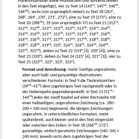
Planetensymbole sowie Mondsicheln und Sonnenscheiben
ra
va
rb
in den Text eingefügt), vier zu Text 14 (145
, 145
, 146
,
vb
r
146
), sechs (von ursprünglich sieben) zu Text 18 (267
,
r
r
r
r
r
v
268
, 269
, 270
, 271
, 272
), eine zu Text 19 (273
), eine zu
vb
ra
Text 20 (286
), 35 (von ursprünglich 37) zu Text 21 (312
,
va
vb
ra
rb
va
vb
ra
rb
312
, 312
, 313
, 313
, 313
, 313
, 314
, 314
,
va
vb
ra
rb
va
vb
ra
rb
314
, 314
, 315
, 315
, 315
, 315
, 316
, 316
,
va
vb
ra
rb
va
vb
ra
rb
316
, 316
, 317
, 317
, 317
, 317
, 318
, 318
,
va
vb
ra
r
ra
rb
va
vb
318
, 318
, 319
, 319
, 324
, 324
, 324
, 324
,
rb
va
v
r
325
, 325
), sieben zu Text 22 (319
[3], 320
[4]), eine zu
v
r
v
Text 23 (320
), sieben zu Text 24 (321
[4], 321
[3]), vier zu
rb
v
r
v
Text 25 (322
, 322
, 323
, 323
).
Format und Anordnung:
meist ¼seitige ungerahmte,
aber auch halb- und ganzseitige Illustrationen
verschiedener Formate; in Text 9 die Tierkreiszeichen
va
ra
(39
–41
) dem zugehörigen Text nachgestellt oder in
ra
der Nebenspalte gegenübergestellt; in Text 13 (51
–
ra
144
) jedes der zwölf Kapitel auf einer Rectoseite mit
einer halbseitigen, ungerahmten Zeichnung (ca. 180–
200 × 240 mm) beginnend, die übrigen Zeichnungen
ungerahmt, in unterschiedlichen Formaten, meist
spaltenbreit, auch kleiner und in den Text eingerückt
va
r
oder zwischen den Zeilen; in Text 18 (266
–272
)
ganzseitige, einfach gerahmte Zeichnungen (340–345 ×
240 mm), jeweils recto dem zugehörigen Text der