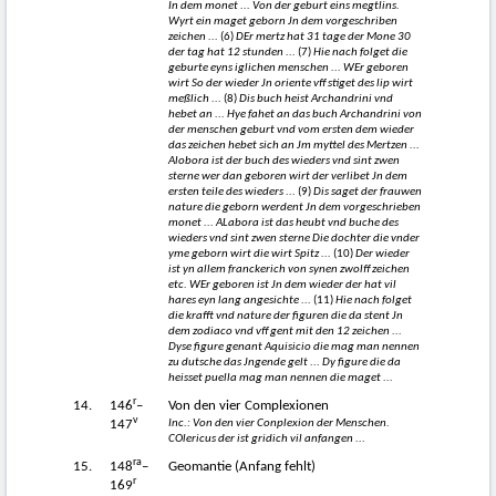
In dem monet ... Von der geburt eins megtlins.
Wyrt ein maget geborn Jn dem vorgeschriben
zeichen ...
(6)
DEr mertz hat 31 tage der Mone 30
der tag hat 12 stunden ...
(7)
Hie nach folget die
geburte eyns iglichen menschen ... WEr geboren
wirt So der wieder Jn oriente vff stiget des lip wirt
meßlich ...
(8)
Dis buch heist Archandrini vnd
hebet an ... Hye fahet an das buch Archandrini von
der menschen geburt vnd vom ersten dem wieder
das zeichen hebet sich an Jm myttel des Mertzen ...
Alobora ist der buch des wieders vnd sint zwen
sterne wer dan geboren wirt der verlibet Jn dem
ersten teile des wieders ...
(9)
Dis saget der frauwen
nature die geborn werdent Jn dem vorgeschrieben
monet ... ALabora ist das heubt vnd buche des
wieders vnd sint zwen sterne Die dochter die vnder
yme geborn wirt die wirt Spitz ...
(10)
Der wieder
ist yn allem franckerich von synen zwolff zeichen
etc. WEr geboren ist Jn dem wieder der hat vil
hares eyn lang angesichte ...
(11)
Hie nach folget
die krafft vnd nature der figuren die da stent Jn
dem zodiaco vnd vff gent mit den 12 zeichen ...
Dyse figure genant Aquisicio die mag man nennen
zu dutsche das Jngende gelt ... Dy figure die da
heisset puella mag man nennen die maget ...
r
14.
146
–
Von den vier Complexionen
v
Inc.: Von den vier Conplexion der Menschen.
147
COlericus der ist gridich vil anfangen ...
ra
15.
148
–
Geomantie (Anfang fehlt)
r
169