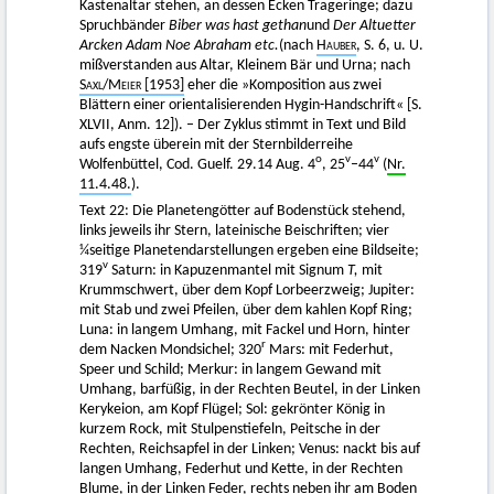
Kastenaltar stehen, an dessen Ecken Trageringe; dazu
Spruchbänder
Biber was hast gethan
und
Der Altuetter
Arcken Adam Noe Abraham etc.
(nach
Hauber
, S. 6, u. U.
mißverstanden aus Altar, Kleinem Bär und Urna; nach
Saxl/Meier
[1953]
eher die »Komposition aus zwei
Blättern einer orientalisierenden Hygin-Handschrift« [S.
XLVII, Anm. 12]). – Der Zyklus stimmt in Text und Bild
aufs engste überein mit der Sternbilderreihe
o
v
v
Wolfenbüttel, Cod. Guelf. 29.14 Aug. 4
, 25
–44
(
Nr.
11.4.48.
).
Text 22: Die Planetengötter auf Bodenstück stehend,
links jeweils ihr Stern, lateinische Beischriften; vier
¼seitige Planetendarstellungen ergeben eine Bildseite;
v
319
Saturn: in Kapuzenmantel mit Signum
T,
mit
Krummschwert, über dem Kopf Lorbeerzweig; Jupiter:
mit Stab und zwei Pfeilen, über dem kahlen Kopf Ring;
Luna: in langem Umhang, mit Fackel und Horn, hinter
r
dem Nacken Mondsichel; 320
Mars: mit Federhut,
Speer und Schild; Merkur: in langem Gewand mit
Umhang, barfüßig, in der Rechten Beutel, in der Linken
Kerykeion, am Kopf Flügel; Sol: gekrönter König in
kurzem Rock, mit Stulpenstiefeln, Peitsche in der
Rechten, Reichsapfel in der Linken; Venus: nackt bis auf
langen Umhang, Federhut und Kette, in der Rechten
Blume, in der Linken Feder, rechts neben ihr am Boden