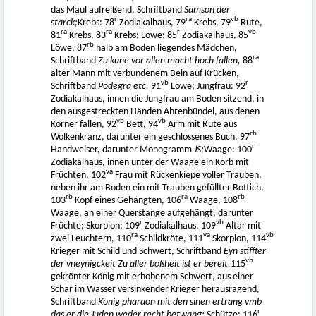
das Maul aufreißend, Schriftband
Samson der
r
ra
vb
starck;
Krebs: 78
Zodiakalhaus, 79
Krebs, 79
Rute,
ra
ra
r
vb
81
Krebs, 83
Krebs; Löwe: 85
Zodiakalhaus, 85
rb
Löwe, 87
halb am Boden liegendes Mädchen,
ra
Schriftband
Zu kune vor allen macht hoch fallen,
88
alter Mann mit verbundenem Bein auf Krücken,
vb
r
Schriftband
Podegra etc,
91
Löwe; Jungfrau: 92
Zodiakalhaus, innen die Jungfrau am Boden sitzend, in
den ausgestreckten Händen Ährenbündel, aus denen
vb
vb
Körner fallen, 92
Bett, 94
Arm mit Rute aus
rb
Wolkenkranz, darunter ein geschlossenes Buch, 97
r
Handweiser, darunter Monogramm
JS;
Waage: 100
Zodiakalhaus, innen unter der Waage ein Korb mit
va
Früchten, 102
Frau mit Rückenkiepe voller Trauben,
neben ihr am Boden ein mit Trauben gefüllter Bottich,
rb
ra
rb
103
Kopf eines Gehängten, 106
Waage, 108
Waage, an einer Querstange aufgehängt, darunter
r
vb
Früchte; Skorpion: 109
Zodiakalhaus, 109
Altar mit
ra
va
vb
zwei Leuchtern, 110
Schildkröte, 111
Skorpion, 114
Krieger mit Schild und Schwert, Schriftband
Eyn stiffter
vb
der vneynigckeit Zu aller boßheit ist er bereit,
115
gekrönter König mit erhobenem Schwert, aus einer
Schar im Wasser versinkender Krieger herausragend,
Schriftband
Konig pharaon mit den sinen ertrang vmb
r
das er die Juden weder recht betwang;
Schütze: 116