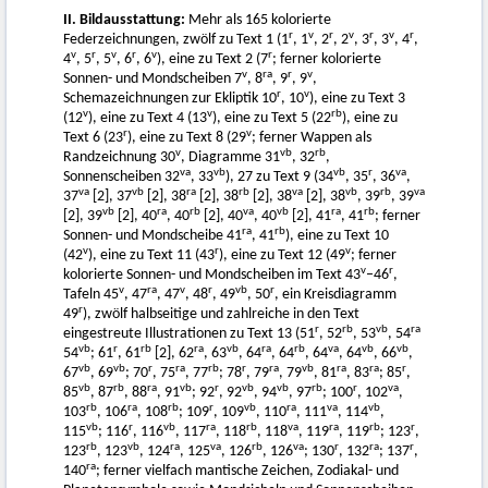
II. Bildausstattung:
Mehr als 165 kolorierte
r
v
r
v
r
v
r
Federzeichnungen, zwölf zu Text 1 (1
, 1
, 2
, 2
, 3
, 3
, 4
,
v
r
v
r
v
r
4
, 5
, 5
, 6
, 6
), eine zu Text 2 (7
; ferner kolorierte
v
ra
r
v
Sonnen- und Mondscheiben 7
, 8
, 9
, 9
,
r
v
Schemazeichnungen zur Ekliptik 10
, 10
), eine zu Text 3
v
v
rb
(12
), eine zu Text 4 (13
), eine zu Text 5 (22
), eine zu
r
v
Text 6 (23
), eine zu Text 8 (29
; ferner Wappen als
v
vb
rb
Randzeichnung 30
, Diagramme 31
, 32
,
va
vb
vb
r
va
Sonnenscheiben 32
, 33
), 27 zu Text 9 (34
, 35
, 36
,
va
vb
ra
rb
va
vb
rb
va
37
[2], 37
[2], 38
[2], 38
[2], 38
[2], 38
, 39
, 39
vb
ra
rb
va
vb
ra
rb
[2], 39
[2], 40
, 40
[2], 40
, 40
[2], 41
, 41
; ferner
ra
rb
Sonnen- und Mondscheibe 41
, 41
), eine zu Text 10
v
r
v
(42
), eine zu Text 11 (43
), eine zu Text 12 (49
; ferner
v
r
kolorierte Sonnen- und Mondscheiben im Text 43
–46
,
v
ra
v
r
vb
r
Tafeln 45
, 47
, 47
, 48
, 49
, 50
, ein Kreisdiagramm
r
49
), zwölf halbseitige und zahlreiche in den Text
r
rb
vb
ra
eingestreute Illustrationen zu Text 13 (51
, 52
, 53
, 54
vb
r
rb
ra
vb
ra
rb
va
vb
vb
54
; 61
, 61
[2], 62
, 63
, 64
, 64
, 64
, 64
, 66
,
vb
vb
r
ra
rb
r
ra
vb
ra
ra
r
67
, 69
; 70
, 75
, 77
; 78
, 79
, 79
, 81
, 83
; 85
,
vb
rb
ra
vb
r
vb
vb
rb
r
va
85
, 87
, 88
, 91
; 92
, 92
, 94
, 97
; 100
, 102
,
rb
ra
rb
r
vb
ra
va
vb
103
, 106
, 108
; 109
, 109
, 110
, 111
, 114
,
vb
r
vb
ra
rb
va
ra
rb
r
115
; 116
, 116
, 117
, 118
, 118
, 119
, 119
; 123
,
rb
vb
ra
va
rb
va
r
ra
r
123
, 123
, 124
, 125
, 126
, 126
; 130
, 132
; 137
,
ra
140
; ferner vielfach mantische Zeichen, Zodiakal- und