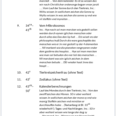
marcket ... Von dem kalender. Es ist zu wissen das
wir nach Christlicher ordenonge began vnser jarzit
...;
Vom Lauf der Sonne durch den Tierkreis, Inc.:
Wiltu wissen Jn wellichem zeichen die Sonne sy.
Wyltu wissen Jn was zeichen die sonne sy vnd wie
vil staffeln vnd mynüten ...
va
9.
34
–
Vom Mikrokosmos
rb
Inc.:
Hye nach sol man mercken wie gedeilt sollen
41
werden durch eynen iglichen menschen oder
durch alles das Das den lip hat ... DJs wiset vns der
philosophus huß Durch die ware geschepfde des
menschen wie er Jn vier gestalt sy der 4 elementen
... NV merkent wie die planeten rengnyeren vnder
dem gestirne des heuptes ... Hye sol man mercken
wie man sol betuden die vier teil des menschen ...
NV merckent was ein iglich zeichen Jn dem
menschen betude ... DEr wieder haat Jnne das
heupt ...
v
10.
42
Tierkreiszeichenfrau (ohne Text)
r
11.
43
Zodiakus (ohne Text)
vb
12.
43
–
Kalenderberechnungen
r
Lauf des Mondes durch den Tierkreis, Inc.:
Von den
50
zwolff zeichen des Monen. SO ir aber wollent
wissen Jn wellichem zeichen der mone sy vnd wie
manig Staffeln zeichen vnd minüten er
vb
durchlauffen habe ...
(Textanfang ist Bl. 33
wiederholt!); Tages- und Nachtlängen, Inc.:
SO ir
aber wollent wissen wie lange der dag sy