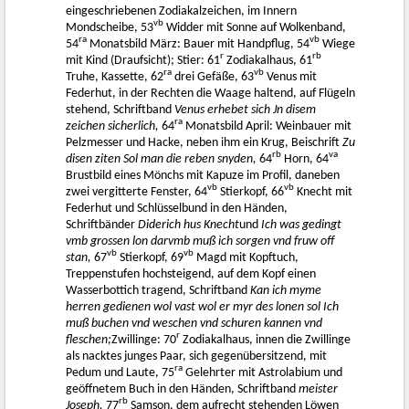
eingeschriebenen Zodiakalzeichen, im Innern
vb
Mondscheibe, 53
Widder mit Sonne auf Wolkenband,
ra
vb
54
Monatsbild März: Bauer mit Handpflug, 54
Wiege
r
rb
mit Kind (Draufsicht); Stier: 61
Zodiakalhaus, 61
ra
vb
Truhe, Kassette, 62
drei Gefäße, 63
Venus mit
Federhut, in der Rechten die Waage haltend, auf Flügeln
stehend, Schriftband
Venus erhebet sich Jn disem
ra
zeichen sicherlich,
64
Monatsbild April: Weinbauer mit
Pelzmesser und Hacke, neben ihm ein Krug, Beischrift
Zu
rb
va
disen
ziten Sol man die reben snyden,
64
Horn, 64
Brustbild eines Mönchs mit Kapuze im Profil, daneben
vb
vb
zwei vergitterte Fenster, 64
Stierkopf, 66
Knecht mit
Federhut und Schlüsselbund in den Händen,
Schriftbänder
Diderich hus Knecht
und
Ich was gedingt
vmb grossen lon darvmb muß ich sorgen vnd fruw off
vb
vb
stan,
67
Stierkopf, 69
Magd mit Kopftuch,
Treppenstufen hochsteigend, auf dem Kopf einen
Wasserbottich tragend, Schriftband
Kan ich myme
herren gedienen wol vast wol er myr des lonen sol Ich
muß buchen vnd weschen vnd schuren kannen vnd
r
fleschen;
Zwillinge: 70
Zodiakalhaus, innen die Zwillinge
als nacktes junges Paar, sich gegenübersitzend, mit
ra
Pedum und Laute, 75
Gelehrter mit Astrolabium und
geöffnetem Buch in den Händen, Schriftband
meister
rb
Joseph,
77
Samson, dem aufrecht stehenden Löwen