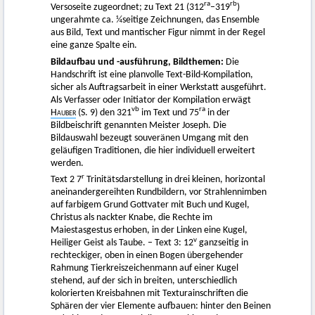
ra
rb
Versoseite zugeordnet; zu Text 21 (312
–319
)
ungerahmte ca. ¼seitige Zeichnungen, das Ensemble
aus Bild, Text und mantischer Figur nimmt in der Regel
eine ganze Spalte ein.
Bildaufbau und -ausführung, Bildthemen:
Die
Handschrift ist eine planvolle Text-Bild-Kompilation,
sicher als Auftragsarbeit in einer Werkstatt ausgeführt.
Als Verfasser oder Initiator der Kompilation erwägt
vb
ra
Hauber
(S. 9) den 321
im Text und 75
in der
Bildbeischrift genannten Meister Joseph. Die
Bildauswahl bezeugt souveränen Umgang mit den
geläufigen Traditionen, die hier individuell erweitert
werden.
r
Text 2 7
Trinitätsdarstellung in drei kleinen, horizontal
aneinandergereihten Rundbildern, vor Strahlennimben
auf farbigem Grund Gottvater mit Buch und Kugel,
Christus als nackter Knabe, die Rechte im
Maiestasgestus erhoben, in der Linken eine Kugel,
v
Heiliger Geist als Taube. – Text 3: 12
ganzseitig in
rechteckiger, oben in einen Bogen übergehender
Rahmung Tierkreiszeichenmann auf einer Kugel
stehend, auf der sich in breiten, unterschiedlich
kolorierten Kreisbahnen mit Texturainschriften die
Sphären der vier Elemente aufbauen: hinter den Beinen