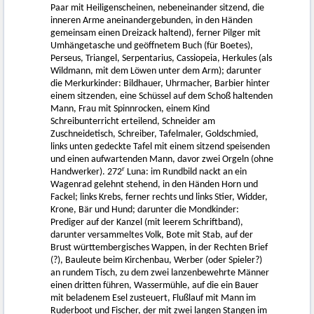
Paar mit Heiligenscheinen, nebeneinander sitzend, die
inneren Arme aneinandergebunden, in den Händen
gemeinsam einen Dreizack haltend), ferner Pilger mit
Umhängetasche und geöffnetem Buch (für Boetes),
Perseus, Triangel, Serpentarius, Cassiopeia, Herkules (als
Wildmann, mit dem Löwen unter dem Arm); darunter
die Merkurkinder: Bildhauer, Uhrmacher, Barbier hinter
einem sitzenden, eine Schüssel auf dem Schoß haltenden
Mann, Frau mit Spinnrocken, einem Kind
Schreibunterricht erteilend, Schneider am
Zuschneidetisch, Schreiber, Tafelmaler, Goldschmied,
links unten gedeckte Tafel mit einem sitzend speisenden
und einen aufwartenden Mann, davor zwei Orgeln (ohne
r
Handwerker). 272
Luna: im Rundbild nackt an ein
Wagenrad gelehnt stehend, in den Händen Horn und
Fackel; links Krebs, ferner rechts und links Stier, Widder,
Krone, Bär und Hund; darunter die Mondkinder:
Prediger auf der Kanzel (mit leerem Schriftband),
darunter versammeltes Volk, Bote mit Stab, auf der
Brust württembergisches Wappen, in der Rechten Brief
(?), Bauleute beim Kirchenbau, Werber (oder Spieler?)
an rundem Tisch, zu dem zwei lanzenbewehrte Männer
einen dritten führen, Wassermühle, auf die ein Bauer
mit beladenem Esel zusteuert, Flußlauf mit Mann im
Ruderboot und Fischer, der mit zwei langen Stangen im