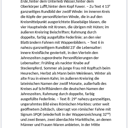
Erde,
hinter dem Unterleib
Wasser,
hinter dem
v
Oberkörper
Luͦfft,
hinter dem Kopf
Fuwer.
– Zu Text 4 13
ganzseitiges Rundbild der zwölf Winde: im inneren Kreis
die Köpfe der personifizierten Winde, die in auf den
Kreismittelpunkt ausgerichtete Blasebälge blasen, die
vier Hauptwinde mit Kronen, die übrigen mit Hüten; im
äußeren Kreisring Beischriften; Rahmung durch
doppelte, farbig ausgefüllte Federlinie; an den vier
Blatträndern Fahnen mit Wappenbildern. – Text 6 in
r
nahezu ganzseitigem Rundbild 23
die Lebensalter:
innere Kreisfläche geviertelt, in den Vierteln den
Jahreszeiten zugeordnete Personifizierungen der
Lebensalter; Frühling als nackter Knabe auf
Steckenpferd, Sommer als junge Frau mit Kopftuch beim
Heurechen, Herbst als Mann beim Weinlesen, Winter als
alte Frau in einem Kahn; im äußeren Kreisring die
lateinischen Namen der zwölf Monate, außerhalb des
Kreises auf Schriftbändern die deutschen Namen der
Jahreszeiten, Rahmung durch doppelte, farbig
v
ausgefüllte Federlinie. – Text 8: 29
nahezu ganzseitiges,
ungerahmtes Bild eines Römischen Marktes: unter weit
geöffnetem Zeltdach, überragt von römischer Fahne mit
va
Signum
SPQR
(wiederholt in der Wappenzeichnung 32
)
und zwei Besen, zwei überdachte Markttische, an denen
Männer und Frauen Waren anbieten, in der Mitte