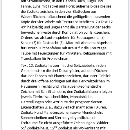
mit Strahlenkrone, in den Händen Buch, Kugel und
Fahne, Luna mit Fackel und Horn; außerhalb des Kreises
die Zodiakalzeichen, in den vier Blattecken aus
Wasserflächen auftauchend die geflügelten, blasenden
Köpfe der vier Winde mit Texturabeischriften. Zu Text 12
v
49
halbseitig und ungerahmt die Darstellung der sechs
beweglichen Feste durch Kombination von Bildzeichen:
Ordensfrau als Lautenspielerin für Septuagesima (?),
Schale (?) für Fastnacht (?), Altar mit Abendmahlspeisen
für Ostern, Kirchenfahne mit Kreuz für die Kreuztage,
Taube mit Feuerzungen für Pfingsten, Reliquienhaus mit
Tragebalken für Fronleichnam.
Text 13: Zodiakalhäuser mit drei Spitzgiebeln, in den
Giebelfenstern die drei Dekangötter, auf den Dächern
darüber Fahnen mit Planetenzeichen, darunter Einblick
durch drei offene Torbögen auf das Tierkreiszeichen im
Hausinnern, rechts und links außen geomantische
Zeichen mit Schriftbändern; den Zodiakalhäusern folgen
jeweils Tierkreiszeichenbilder, Monatsbilder,
Darstellungen oder Attribute der prognostizierten
Eigenschaften u. ä., dazu vielfach mantische Figuren,
Zodiakal- und Planetenzeichen sowie Mondsicheln,
Sonnenscheiben und Sterne, gelegentlich auch
Freiräume für nicht ausgeführte Zeichnungen. Widder:
r
rb
51
Zodiakalhaus, 52
Zodiakus als Wolkenkranz mit