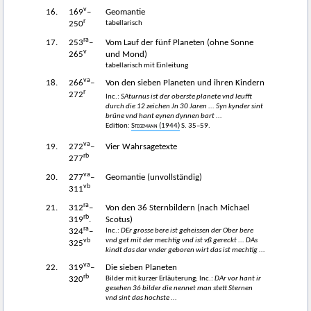
v
16.
169
–
Geomantie
r
tabellarisch
250
ra
17.
253
–
Vom Lauf der fünf Planeten (ohne Sonne
v
265
und Mond)
tabellarisch mit Einleitung
va
18.
266
–
Von den sieben Planeten und ihren Kindern
r
272
Inc.:
SAturnus ist der oberste planete vnd leufft
durch die 12 zeichen Jn 30 Jaren ... Syn kynder sint
brüne vnd hant eynen dynnen bart ...
Edition:
Stegemann
(1944)
S. 35–59.
va
19.
272
–
Vier Wahrsagetexte
rb
277
va
20.
277
–
Geomantie (unvollständig)
vb
311
ra
21.
312
–
Von den 36 Sternbildern (nach Michael
rb
319
.
Scotus)
ra
Inc.:
DEr grosse bere ist geheissen der Ober bere
324
–
vb
vnd get mit der mechtig vnd ist vß gereckt ... DAs
325
kindt das dar vnder geboren wirt das ist mechtig ...
va
22.
319
–
Die sieben Planeten
rb
Bilder mit kurzer Erläuterung; Inc.:
DAr vor hant ir
320
gesehen 36 bilder die nennet man stett Sternen
vnd sint das hochste ...