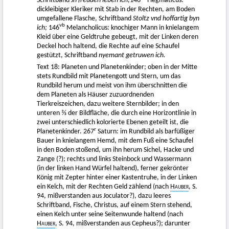
Schriftband
Jn freuden leben ich;
146
Flegmaticus:
dickleibiger Kleriker mit Stab in der Rechten, am Boden
umgefallene Flasche, Schriftband
Stoltz vnd hoffartig byn
vb
ich;
146
Melancholicus: knochiger Mann in knielangem
Kleid über eine Geldtruhe gebeugt, mit der Linken deren
Deckel hoch haltend, die Rechte auf eine Schaufel
gestützt, Schriftband
nyemant getruwen ich.
Text 18: Planeten und Planetenkinder; oben in der Mitte
stets Rundbild mit Planetengott und Stern, um das
Rundbild herum und meist von ihm überschnitten die
dem Planeten als Häuser zuzuordnenden
Tierkreiszeichen, dazu weitere Sternbilder; in den
unteren ⅔ der Bildfläche, die durch eine Horizontlinie in
zwei unterschiedlich kolorierte Ebenen geteilt ist, die
r
Planetenkinder. 267
Saturn: im Rundbild als barfüßiger
Bauer in knielangem Hemd, mit dem Fuß eine Schaufel
in den Boden stoßend, um ihn herum Sichel, Hacke und
Zange (?); rechts und links Steinbock und Wassermann
(in der linken Hand Würfel haltend), ferner gekrönter
König mit Zepter hinter einer Kastentruhe, in der Linken
ein Kelch, mit der Rechten Geld zählend (nach
Hauber
, S.
94, mißverstanden aus Joculator?), dazu leeres
Schriftband, Fische, Christus, auf einem Stern stehend,
einen Kelch unter seine Seitenwunde haltend (nach
Hauber
, S. 94, mißverstanden aus Cepheus?); darunter