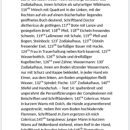
Zodiakalhaus, innen Schütze als satyrartiger Wildmann,
vb
116
Mönch mit Quadrant in der Linken, mit der
Rechten auf ein auf einem Bücherhalter liegendes
geöffnetes Buch deutend, Schriftband
Doctor
ra
diethericus de gottingen,
117
Bote mit Lanze und
rb
va
gesiegeltem Brief, 118
Pfeil, 118
Eicheln fressendes
ra
rb
Schwein, 119
Laßmesser mit Schale, 119
Pfeil und
r
rb
Bogen; Steinbock: 123
Zodiakalhaus, 123
Disteln
vb
fressender Esel, 123
barfüßiger Bauer mit Hacke,
ra
va
124
Frau in Trauerhaltung neben Korb kauernd, 125
rb
Wasserbottich, 126
Schale und dreifüßiger
va
r
Kugelbecher, 126
zwei Zähne; Wassermann: 130
Zodiakalhaus, innen am Boden sitzender Wassermann,
nur mit Schurz und Kappe bekleidet, in jeder Hand ein
Eimer, aus dem linken, am Boden umgekippten fließt
ra
r
ra
Wasser, 132
Spindel; Fische: 137
Zodiakalhaus, 140
Stiefel und Handschuh. – Text 14: spaltenbreit und
ungerahmt die Personifizierungen der Complexionen mit
ra
Beischriften und Schriftbändern; 145
Colericus: Mann
in kurzem Wams mit Dolch, die Hände argumentierend
ausgestreckt, neben ihm vom Boden hochlodernde
Flammen, Schriftband
Jn Zorn ergetzen ich mich
va
Colericus;
145
Sanguineus: junger Mann in kurzem
Wams auf Wolkenband stehend, einen Reif in der Hand,
rb