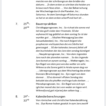
mercke von der schribonge an den briefen des
datums ... Zv dem ersten so schriben die heiden yre
brieue nach Noes ziten ...;
Von der Beherrschung
der Wochentage durch die Planeten, Inc.:
Saturnus. An dem Samstage vff Saturnus stunden
so hat er an dem ersten scharff vnd hart zit ...
rb
7.
25
–
Bauernpraktiken
va
Christtagsprognosen, Inc.:
So richset die sonne vnd
29
leit das golt vnder den 4 hiemele. SO der
wyhenacht tag gefellet an dem sontag So ist der
wyntter gut ...;
Sibyllen Weissagung (aus den
Januarkalenden), Inc.:
Hie nach folgent die
prophecien vnd byzeichen die vns Sibilla hat
gewissaget ... SO der kalendas Januarij fellet uff
den buchstaben der das Jare den sondag kündiget
...;
Neujahrsprognosen, Inc.:
Von dem Jngenden
Jare nach der planeten namen ... So das Jngende
Jare komet an eynem sontag ...;
Wetterregeln, Inc.:
Eyn Regel von dem jare wie das wetter sin solle.
WAnne so die Sonne geht In Ariete eynen dag vor
...;
Jahresprognosen aus dem Wochentag des ersten
Donners (Brontologie), Inc.:
Eyn regel von dem
donner ... SO es donnert vff dem Sondag das
betudet das die phaffen vnd hoge lude sterben ...;
Monatsprognosen, Inc.:
Ein Regel wie sich eyn
iglicher manet des Jars von weder an legen wirt.
WAnne
[luna]
get in
[aries]
den selben tag ...
v
8.
29
–
Kalenderberechnungen
va
Von römischer und christlicher Kalenderzählung,
33
Inc.:
Dye Romer haben gesetzt Jn eym Jare zwolff