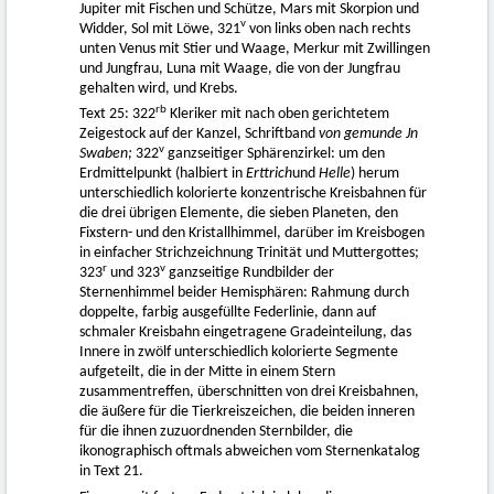
Jupiter mit Fischen und Schütze, Mars mit Skorpion und
v
Widder, Sol mit Löwe, 321
von links oben nach rechts
unten Venus mit Stier und Waage, Merkur mit Zwillingen
und Jungfrau, Luna mit Waage, die von der Jungfrau
gehalten wird, und Krebs.
rb
Text 25: 322
Kleriker mit nach oben gerichtetem
Zeigestock auf der Kanzel, Schriftband
von gemunde Jn
v
Swaben;
322
ganzseitiger Sphärenzirkel: um den
Erdmittelpunkt (halbiert in
Erttrich
und
Helle
) herum
unterschiedlich kolorierte konzentrische Kreisbahnen für
die drei übrigen Elemente, die sieben Planeten, den
Fixstern- und den Kristallhimmel, darüber im Kreisbogen
in einfacher Strichzeichnung Trinität und Muttergottes;
r
v
323
und 323
ganzseitige Rundbilder der
Sternenhimmel beider Hemisphären: Rahmung durch
doppelte, farbig ausgefüllte Federlinie, dann auf
schmaler Kreisbahn eingetragene Gradeinteilung, das
Innere in zwölf unterschiedlich kolorierte Segmente
aufgeteilt, die in der Mitte in einem Stern
zusammentreffen, überschnitten von drei Kreisbahnen,
die äußere für die Tierkreiszeichen, die beiden inneren
für die ihnen zuzuordnenden Sternbilder, die
ikonographisch oftmals abweichen vom Sternenkatalog
in Text 21.