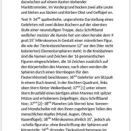
dazwischen auf einem Kasten stehender
Markttrommler, im Vordergrund hocken zwei alte Leute
und bieten aus Säcken und Körben Obst und Geflügel an.
vb
Text 9: 34
spaltenhohe, ungerahmte Darstellung eines
Gelehrten mit zwei dicken Büchern auf der obersten
Stufe einer neunstufigen Treppe, dazu Schriftband
wellicher meister die Kunste hat von oben herabe dem 9
r
grat;
35
Mikrokosmos in Gestalt einer männlichen Figur,
v
die wie der Tierkreiszeichenmann 12
vor den (hier nicht
kolorierten) Elementarsphären steht; in die Kreisbahnen
sind die Namen und Zeichen der 16 geomantischen
Figuren eingeschrieben, die 16 Zeichen zusätzlich auf
den Körperteilen des Mannes; nach oben werden die
Sphären durch einen Sternbogen (für den
va
Fixsternhimmel) beschlossen; 36
Gelehrter am Sitzpult
in einem Buch lesend, in der Rechten Quadrant, links
va
oben Stern hinter Wolkenband; 37
[1] unter einem
Stern Brustbild eines bärtigen alten Mannes mit spitzer
Mütze und erhobenem Zeigefinger, dazu Schriftband
va
va
Noe;
37
[2]–38
Planeten (als Sterne) bzw. Sonnen-
und Mondscheibe mit den ihnen zugehörigen Teilen des
menschlichen Kopfes (Mund, Augen, Ohren,
vb
r
Nasenflügel); 38
Mikrokosmos ähnlich 35
, jedoch als
›scholia figurata‹ ohne Beschriftung der Sphären und
rb
Körperteile; 39
sitzender Tierkreiszeichenmann im