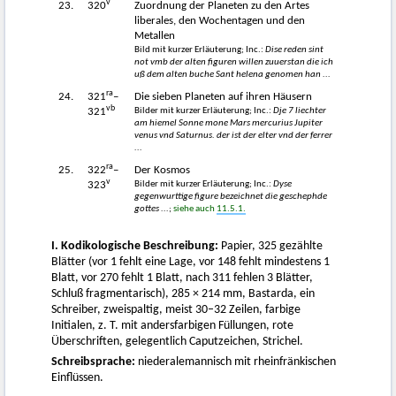
v
23.
320
Zuordnung der Planeten zu den Artes
liberales, den Wochentagen und den
Metallen
Bild mit kurzer Erläuterung; Inc.:
Dise reden sint
not vmb der alten figuren willen zuuerstan die ich
uß dem alten buche Sant helena genomen han ...
ra
24.
321
–
Die sieben Planeten auf ihren Häusern
vb
Bilder mit kurzer Erläuterung; Inc.:
Dje 7 liechter
321
am hiemel Sonne mone Mars mercurius Jupiter
venus vnd Saturnus. der ist der elter vnd der ferrer
...
ra
25.
322
–
Der Kosmos
v
Bilder mit kurzer Erläuterung; Inc.:
Dyse
323
gegenwurttige figure bezeichnet die geschephde
gottes ...
;
siehe auch
11.5.1.
I. Kodikologische Beschreibung:
Papier, 325 gezählte
Blätter (vor 1 fehlt eine Lage, vor 148 fehlt mindestens 1
Blatt, vor 270 fehlt 1 Blatt, nach 311 fehlen 3 Blätter,
Schluß fragmentarisch), 285 × 214 mm, Bastarda, ein
Schreiber, zweispaltig, meist 30–32 Zeilen, farbige
Initialen, z. T. mit andersfarbigen Füllungen, rote
Überschriften, gelegentlich Caputzeichen, Strichel.
Schreibsprache:
niederalemannisch mit rheinfränkischen
Einflüssen.