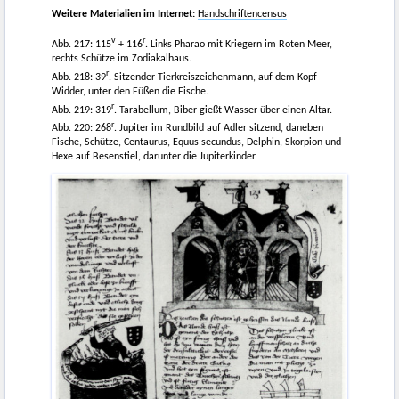
Weitere Materialien im Internet:
Handschriftencensus
v
r
Abb. 217: 115
+ 116
. Links Pharao mit Kriegern im Roten Meer,
rechts Schütze im Zodiakalhaus.
r
Abb. 218: 39
. Sitzender Tierkreiszeichenmann, auf dem Kopf
Widder, unter den Füßen die Fische.
r
Abb. 219: 319
. Tarabellum, Biber gießt Wasser über einen Altar.
r
Abb. 220: 268
. Jupiter im Rundbild auf Adler sitzend, daneben
Fische, Schütze, Centaurus, Equus secundus, Delphin, Skorpion und
Hexe auf Besenstiel, darunter die Jupiterkinder.