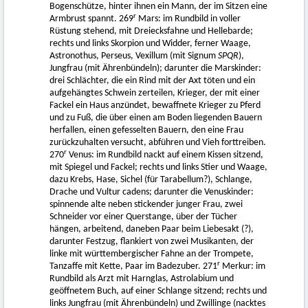
Bogenschütze, hinter ihnen ein Mann, der im Sitzen eine
r
Armbrust spannt. 269
Mars: im Rundbild in voller
Rüstung stehend, mit Dreiecksfahne und Hellebarde;
rechts und links Skorpion und Widder, ferner Waage,
Astronothus, Perseus, Vexillum (mit Signum
SPQR
),
Jungfrau (mit Ährenbündeln); darunter die Marskinder:
drei Schlächter, die ein Rind mit der Axt töten und ein
aufgehängtes Schwein zerteilen, Krieger, der mit einer
Fackel ein Haus anzündet, bewaffnete Krieger zu Pferd
und zu Fuß, die über einen am Boden liegenden Bauern
herfallen, einen gefesselten Bauern, den eine Frau
zurückzuhalten versucht, abführen und Vieh forttreiben.
r
270
Venus: im Rundbild nackt auf einem Kissen sitzend,
mit Spiegel und Fackel; rechts und links Stier und Waage,
dazu Krebs, Hase, Sichel (für Tarabellum?), Schlange,
Drache und Vultur cadens; darunter die Venuskinder:
spinnende alte neben stickender junger Frau, zwei
Schneider vor einer Querstange, über der Tücher
hängen, arbeitend, daneben Paar beim Liebesakt (?),
darunter Festzug, flankiert von zwei Musikanten, der
linke mit württembergischer Fahne an der Trompete,
r
Tanzaffe mit Kette, Paar im Badezuber. 271
Merkur: im
Rundbild als Arzt mit Harnglas, Astrolabium und
geöffnetem Buch, auf einer Schlange sitzend; rechts und
links Jungfrau (mit Ährenbündeln) und Zwillinge (nacktes