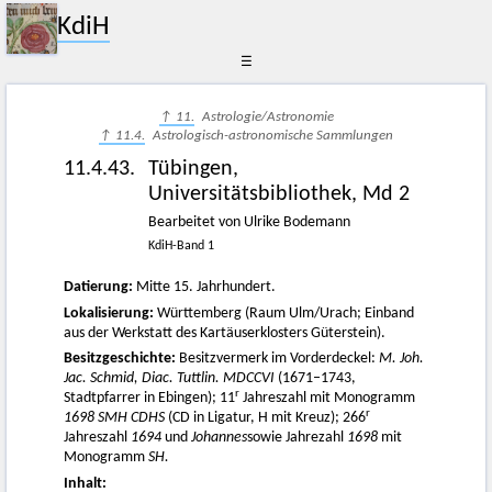
KdiH
☰
↑ 11.
Astrologie/Astronomie
↑ 11.4.
Astrologisch-astronomische Sammlungen
11.4.43.
Tübingen,
Universitätsbibliothek, Md 2
Bearbeitet von Ulrike Bodemann
KdiH-Band 1
Datierung:
Mitte 15. Jahrhundert.
Lokalisierung:
Württemberg (Raum Ulm/Urach; Einband
aus der Werkstatt des Kartäuserklosters Güterstein).
Besitzgeschichte:
Besitzvermerk im Vorderdeckel:
M. Joh.
Jac. Schmid, Diac. Tuttlin. MDCCVI
(1671–1743,
r
Stadtpfarrer in Ebingen); 11
Jahreszahl mit Monogramm
r
1698 SMH CDHS
(CD in Ligatur, H mit Kreuz); 266
Jahreszahl
1694
und
Johannes
sowie Jahrezahl
1698
mit
Monogramm
SH.
Inhalt: