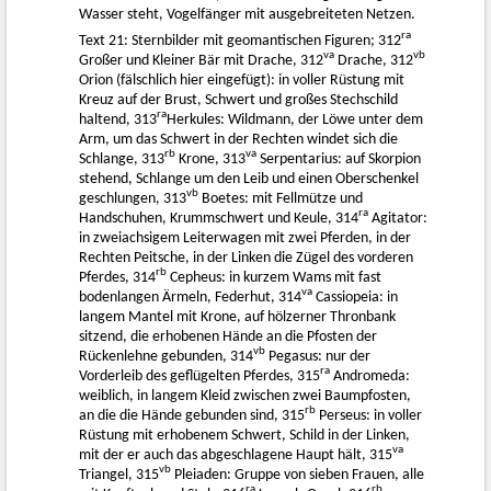
Wasser steht, Vogelfänger mit ausgebreiteten Netzen.
ra
Text 21: Sternbilder mit geomantischen Figuren; 312
va
vb
Großer und Kleiner Bär mit Drache, 312
Drache, 312
Orion (fälschlich hier eingefügt): in voller Rüstung mit
Kreuz auf der Brust, Schwert und großes Stechschild
ra
haltend, 313
Herkules: Wildmann, der Löwe unter dem
Arm, um das Schwert in der Rechten windet sich die
rb
va
Schlange, 313
Krone, 313
Serpentarius: auf Skorpion
stehend, Schlange um den Leib und einen Oberschenkel
vb
geschlungen, 313
Boetes: mit Fellmütze und
ra
Handschuhen, Krummschwert und Keule, 314
Agitator:
in zweiachsigem Leiterwagen mit zwei Pferden, in der
Rechten Peitsche, in der Linken die Zügel des vorderen
rb
Pferdes, 314
Cepheus: in kurzem Wams mit fast
va
bodenlangen Ärmeln, Federhut, 314
Cassiopeia: in
langem Mantel mit Krone, auf hölzerner Thronbank
sitzend, die erhobenen Hände an die Pfosten der
vb
Rückenlehne gebunden, 314
Pegasus: nur der
ra
Vorderleib des geflügelten Pferdes, 315
Andromeda:
weiblich, in langem Kleid zwischen zwei Baumpfosten,
rb
an die die Hände gebunden sind, 315
Perseus: in voller
Rüstung mit erhobenem Schwert, Schild in der Linken,
va
mit der er auch das abgeschlagene Haupt hält, 315
vb
Triangel, 315
Pleiaden: Gruppe von sieben Frauen, alle
ra
rb