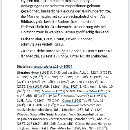
Figuren mit festem Federstrich in lebendigen
Bewegungen und sicheren Proportionen gekonnt
gezeichnet, bürgerliche Kleidung der Jahrhundertmitte,
die Männer häufig mit spitzen Schnabelschuhen. Als
Bildbasis grün lavierte Bodenstücke, meist mit
Federstricheln für Grasbewuchs. Kolorierung wie bei
Holzschnitten: in wenigen Farben großflächig deckend.
Farben:
Blau, Grün, Braun, Ocker, Zinnober,
schmutziges Violett, Grau.
Zu Text 1 siehe unter Nr.
65
Kalender, zu Text 5 unter Nr.
87
Medizin, zu Text 19 und 20 unter Nr.
80
Losbücher.
Digitalisat:
urn:nbn:de:bsz:21-dt-10839
v
r
Literatur:
Hauber
(1916)
S. 3–33 und passim, Abb. 1 (322
). 3 (323
).
v
va
v
v
r
r
4 (323
). 5 (313
). 10 (320
). 11 (319
). 12 (320
). 13 (321
). 14
v
r
r
r
r
r
(321
). 17 (267
). 24 (268
). 29 (269
). 36 (270
). 41 (271
). 47
r
r
(272
);
Saxl
(1919)
Abb. 3 (268
);
Saxl
(1927)
S. 42f., Anm. 3, Abb. 10
r
v
(323
). 11 (323
);
Schönfeldt
(1962)
S. 109–116;
Saxl/Meier
(1953)
S.
v
v
XLVIf., Abb. 18 (314
). 19 (316
);
Klibansky
/
Panofsky
/
Saxl
(1964)
S.
r
v
285f., Abb. 40 (267
). 73 (146
);
Gundel
(1966)
Taf. VI, Abb. 12
r
v
(321
), Taf. X, Abb. 21 (12
);
Robert Herrlinger
: Geschichte der
v
medizinischen Abbildung. Bd. I. München 1967, Taf. VII (12
);
Wolfgang Schild
: Alte Gerichtsbarkeit. Vom Gottesurteil bis zum
Beginn der modernen Rechtssprechung. München 1980, Abb. 212
r
r
r
(267
). 217 (269
). 286 (268
Ausschnitt); Götter, Heroen, Herrscher
rb
in Lykien. [Ausst. Kat.]. Wien–München 1990, Abb. 39 m (315
).