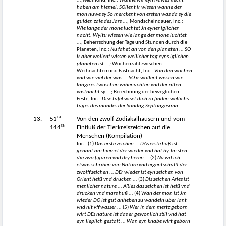
...;
Neumond, Inc.:
Wanne wir eyn Nuwes liecht
haben am hiemel. SOllent ir wissen wanne der
mon nuwe sy So merckent von ersten was da sy die
gulden zale des Jars ...;
Mondscheindauer, Inc.:
Wie lange der mone luchtet Jn eyner iglicher
nacht. Wyltu wissen wie lange der mone luchtet
...;
Beherrschung der Tage und Stunden durch die
Planeten, Inc.:
Nu fahet an von den planeten ... SO
ir aber wollent wissen wellicher tag eyns iglichen
planeten ist ...;
Wochenzahl zwischen
Weihnachten und Fastnacht, Inc.:
Von den wochen
vnd wie viel der was ... SO ir wollent wissen wie
lange es twuschen wihenachten vnd der alten
vastnacht sy ...;
Berechnung der beweglichen
Feste, Inc.:
Dise tafel wiset dich zu finden wellichs
tages des mondes der Sondag Septuagesima ...
ra
13.
51
–
Von den zwölf Zodiakalhäusern und vom
ra
144
Einfluß der Tierkreiszeichen auf die
Menschen (Kompilation)
Inc.: (1)
Das erste zeichen ... DAs erste huß ist
genant am hiemel der wieder vnd hat by Jm sten
die zwo figuren vnd dry heren ...
(2)
Nu wil ich
etwas schriben von Nature vnd eigentschafft der
zwolff zeichen ... DEr wieder ist eyn zeichen von
Orient heiß vnd drucken ...
(3)
Dis zeichen Aries ist
menlicher nature ... ARies das zeichen ist heiß vnd
drucken vnd mars huß ...
(4)
Wan der mon ist Jm
wieder DO ist gut anheben zu wandeln uber lant
vnd nit vff wasser ...
(5)
Wer In dem mertz geborn
wirt DEs nature ist das er gewonlich still vnd hat
eyn lieplich gestalt ... Wan eyn knabe wirt geborn