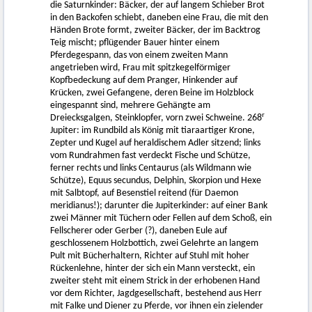
die Saturnkinder: Bäcker, der auf langem Schieber Brot
in den Backofen schiebt, daneben eine Frau, die mit den
Händen Brote formt, zweiter Bäcker, der im Backtrog
Teig mischt; pflügender Bauer hinter einem
Pferdegespann, das von einem zweiten Mann
angetrieben wird, Frau mit spitzkegelförmiger
Kopfbedeckung auf dem Pranger, Hinkender auf
Krücken, zwei Gefangene, deren Beine im Holzblock
eingespannt sind, mehrere Gehängte am
r
Dreiecksgalgen, Steinklopfer, vorn zwei Schweine. 268
Jupiter: im Rundbild als König mit tiaraartiger Krone,
Zepter und Kugel auf heraldischem Adler sitzend; links
vom Rundrahmen fast verdeckt Fische und Schütze,
ferner rechts und links Centaurus (als Wildmann wie
Schütze), Equus secundus, Delphin, Skorpion und Hexe
mit Salbtopf, auf Besenstiel reitend (für Daemon
meridianus!); darunter die Jupiterkinder: auf einer Bank
zwei Männer mit Tüchern oder Fellen auf dem Schoß, ein
Fellscherer oder Gerber (?), daneben Eule auf
geschlossenem Holzbottich, zwei Gelehrte an langem
Pult mit Bücherhaltern, Richter auf Stuhl mit hoher
Rückenlehne, hinter der sich ein Mann versteckt, ein
zweiter steht mit einem Strick in der erhobenen Hand
vor dem Richter, Jagdgesellschaft, bestehend aus Herr
mit Falke und Diener zu Pferde, vor ihnen ein zielender