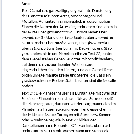
Amor.
Text 23: nahezu ganzseitige, ungerahmte Darstellung
der Planeten mit ihren Artes, Wochentagen und
Metallen. Auf spitzem Zinnengiebel, in dessen sieben
Zinnen die Namen der Artes eingeschrieben sind, oben in
der Mitte über
grammatica
Sol, links daneben über
arsmetrica
(!) Mars, über
loica
Jupiter, über
geomatria
Saturn, rechts über
musica
Venus, über
fisica
Merkur,
über
rethorica
Luna (nur Luna mit Deckelhut und Stab
ganz anders als in der Planetenreihe zu Text 22); unter
dem Giebel stehen sieben Leuchter mit Schriftbändern,
auf denen die zuzuordnenden Wochentage
eingeschrieben sind; den Hintergrund der Giebelfläche
bilden unregelmäßige Kreise und Sterne, die Basis ein
grasbewachsenes Bodenstück, darunter sind die Metalle
notiert.
Text 24: Die Planetenhäuser als Burganlage mit zwei (für
Sol einen) Zinnentürmen, darauf (bis auf Sol gedoppelt)
die Planetengötter, darunter vor der Burgmauer die den
Planeten als Häuser zugeordneten Tierkreiszeichen, in
der Mitte der Mauer Torbogen mit Stern bzw. Sonnen-
oder Mondscheibe; wie in Text 22 bilden vier
r
Darstellungen eine Bildseite. 321
von links oben nach
rechts unten Saturn mit Wassermann und Steinbock,