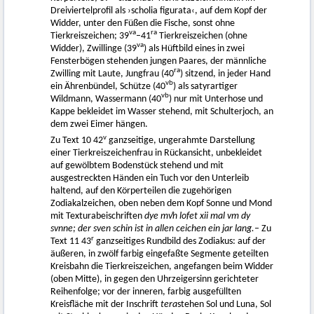
Dreiviertelprofil als ›scholia figurata‹, auf dem Kopf der
Widder, unter den Füßen die Fische, sonst ohne
va
ra
Tierkreiszeichen; 39
–41
Tierkreiszeichen (ohne
va
Widder), Zwillinge (39
) als Hüftbild eines in zwei
Fensterbögen stehenden jungen Paares, der männliche
ra
Zwilling mit Laute, Jungfrau (40
) sitzend, in jeder Hand
vb
ein Ährenbündel, Schütze (40
) als satyrartiger
vb
Wildmann, Wassermann (40
) nur mit Unterhose und
Kappe bekleidet im Wasser stehend, mit Schulterjoch, an
dem zwei Eimer hängen.
v
Zu Text 10 42
ganzseitige, ungerahmte Darstellung
einer Tierkreiszeichenfrau in Rückansicht, unbekleidet
auf gewölbtem Bodenstück stehend und mit
ausgestreckten Händen ein Tuch vor den Unterleib
haltend, auf den Körperteilen die zugehörigen
Zodiakalzeichen, oben neben dem Kopf Sonne und Mond
mit Texturabeischriften
dye mvͦn lofet xii mal vm dy
svnne; der sven schin ist in allen ceichen ein jar lang.
– Zu
r
Text 11 43
ganzseitiges Rundbild des Zodiakus: auf der
äußeren, in zwölf farbig eingefaßte Segmente geteilten
Kreisbahn die Tierkreiszeichen, angefangen beim Widder
(oben Mitte), in gegen den Uhrzeigersinn gerichteter
Reihenfolge; vor der inneren, farbig ausgefüllten
Kreisfläche mit der Inschrift
tera
stehen Sol und Luna, Sol