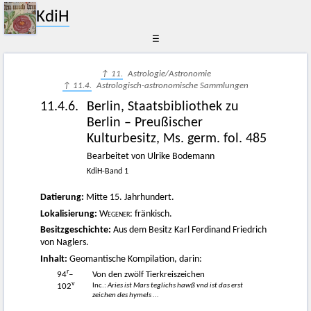
KdiH
☰
↑ 11.
Astrologie/Astronomie
↑ 11.4.
Astrologisch-astronomische Sammlungen
11.4.6.
Berlin, Staatsbibliothek zu
Berlin – Preußischer
Kulturbesitz, Ms. germ. fol. 485
Bearbeitet von Ulrike Bodemann
KdiH-Band 1
Datierung:
Mitte 15. Jahrhundert.
Lokalisierung:
Wegener
: fränkisch.
Besitzgeschichte:
Aus dem Besitz Karl Ferdinand Friedrich
von Naglers.
Inhalt:
Geomantische Kompilation, darin:
r
94
–
Von den zwölf Tierkreiszeichen
v
Inc.:
Aries ist Mars teglichs hawß vnd ist das erst
102
zeichen des hymels ...