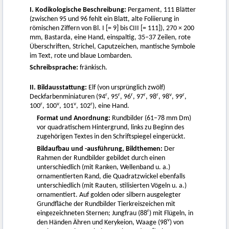
I. Kodikologische Beschreibung:
Pergament, 111 Blätter
(zwischen 95 und 96 fehlt ein Blatt, alte Foliierung in
römischen Ziffern von Bl. I [= 9] bis CIII [= 111]), 270 × 200
mm, Bastarda, eine Hand, einspaltig, 35–37 Zeilen, rote
Überschriften, Strichel, Caputzeichen, mantische Symbole
im Text, rote und blaue Lombarden.
Schreibsprache:
fränkisch.
II. Bildausstattung:
Elf (von ursprünglich zwölf)
r
r
r
r
r
v
r
Deckfarbenminiaturen (94
, 95
, 96
, 97
, 98
, 98
, 99
,
r
v
v
r
100
, 100
, 101
, 102
), eine Hand.
Format und Anordnung:
Rundbilder (61–78 mm Dm)
vor quadratischem Hintergrund, links zu Beginn des
zugehörigen Textes in den Schriftspiegel eingerückt.
Bildaufbau und -ausführung, Bildthemen:
Der
Rahmen der Rundbilder gebildet durch einen
unterschiedlich (mit Ranken, Wellenband u. a.)
ornamentierten Rand, die Quadratzwickel ebenfalls
unterschiedlich (mit Rauten, stilisierten Vögeln u. a.)
ornamentiert. Auf golden oder silbern ausgelegter
Grundfläche der Rundbilder Tierkreiszeichen mit
r
eingezeichneten Sternen; Jungfrau (88
) mit Flügeln, in
v
den Händen Ähren und Kerykeion, Waage (98
) von