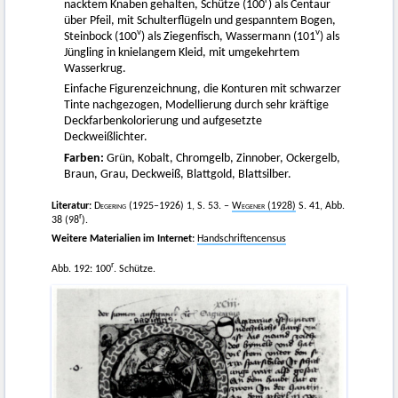
r
nacktem Knaben gehalten, Schütze (100
) als Centaur
über Pfeil, mit Schulterflügeln und gespanntem Bogen,
v
v
Steinbock (100
) als Ziegenfisch, Wassermann (101
) als
Jüngling in knielangem Kleid, mit umgekehrtem
Wasserkrug.
Einfache Figurenzeichnung, die Konturen mit schwarzer
Tinte nachgezogen, Modellierung durch sehr kräftige
Deckfarbenkolorierung und aufgesetzte
Deckweißlichter.
Farben:
Grün, Kobalt, Chromgelb, Zinnober, Ockergelb,
Braun, Grau, Deckweiß, Blattgold, Blattsilber.
Literatur:
Degering
(1925–1926) 1, S. 53. –
Wegener
(1928)
S. 41, Abb.
r
38 (98
).
Weitere Materialien im Internet:
Handschriftencensus
r
Abb. 192: 100
. Schütze.