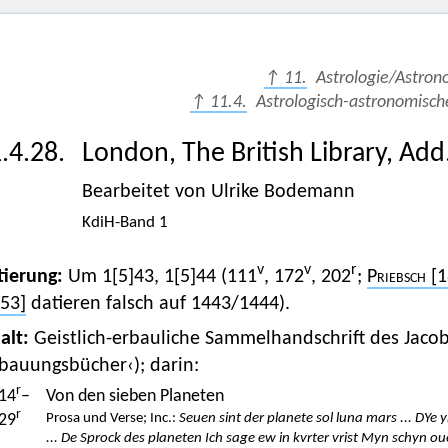
↑ 11.
Astrologie/Astron
↑ 11.4.
Astrologisch-astronomisc
.4.28.
London, The British Library, Add
Bearbeitet von Ulrike Bodemann
KdiH-Band 1
v
v
r
tierung:
Um 1[5]43, 1[5]44 (111
, 172
, 202
;
Priebsch
[1
53]
datieren falsch auf 1443/1444).
alt:
Geistlich-erbauliche Sammelhandschrift des Jacob
bauungsbücher‹); darin:
r
14
–
Von den sieben Planeten
r
29
Prosa und Verse; Inc.:
Seuen sint der planete sol luna mars ... DYe 
... De Sprock des planeten Ich sage ew in kvrter vrist Myn schyn ouer