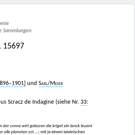
omie
he Sammlungen
. 15697
896–1901]
und
Saxl/Meier
us Scracz de Indagine (siehe Nr.
33
:
yn der svnne wirt geboren die kriget ein lanck leuent
 alle planeten yst ...
; mit je einem lateinischen