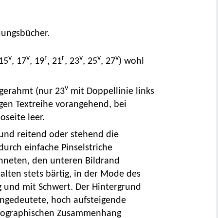
uungsbücher.
v
v
r
r
v
v
v
15
, 17
, 19
, 21
, 23
, 25
, 27
) wohl
v
ngerahmt (nur 23
mit Doppellinie links
igen Textreihe vorangehend, bei
soseite leer.
und reitend oder stehend die
durch einfache Pinselstriche
hneten, den unteren Bildrand
alten stets bärtig, in der Mode des
g und mit Schwert. Der Hintergrund
angedeutete, hoch aufsteigende
ikonographischen Zusammenhang