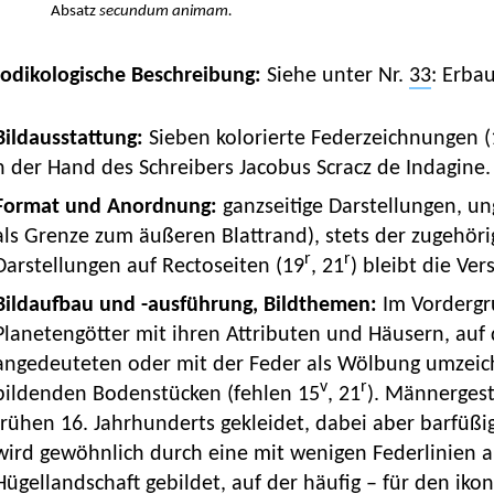
Absatz
secundum animam.
Kodikologische Beschreibung:
Siehe unter Nr.
33
: Erba
 Bildausstattung:
Sieben kolorierte Federzeichnungen (
 der Hand des Schreibers Jacobus Scracz de Indagine.
Format und Anordnung:
ganzseitige Darstellungen, u
als Grenze zum äußeren Blattrand), stets der zugehör
r
r
Darstellungen auf Rectoseiten (19
, 21
) bleibt die Ver
Bildaufbau und -ausführung, Bildthemen:
Im Vordergr
Planetengötter mit ihren Attributen und Häusern, auf 
angedeuteten oder mit der Feder als Wölbung umzeic
v
r
bildenden Bodenstücken (fehlen 15
, 21
). Männergest
frühen 16. Jahrhunderts gekleidet, dabei aber barfüßi
wird gewöhnlich durch eine mit wenigen Federlinien 
Hügellandschaft gebildet, auf der häufig – für den 