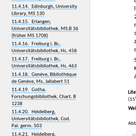
11.4.14. Edinburgh, University
Library, MS 130
11.4.15. Erlangen,
Universitätsbibliothek, MS.B 36
(früher MS 1708)
11.4.16. Freiburg i. Br.,
Universitätsbibliothek, Hs. 458
11.4.17. Freiburg i. Br.,
Universitätsbibliothek, Hs. 463
11.4.18. Genève, Bibliothèque
de Genève, Ms. Jallabert 51
11.4.19. Gotha,
Lit
Forschungsbibliothek, Chart. B
(15
1238
Wei
11.4.20. Heidelberg,
Universitätsbibliothek, Cod.
Abb
Pal. germ. 503
11.4.21. Heidelberg,