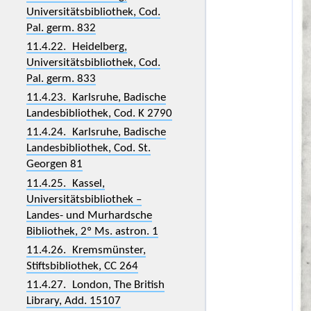
Universitätsbibliothek, Cod.
Pal. germ. 832
11.4.22. Heidelberg,
Universitätsbibliothek, Cod.
Pal. germ. 833
11.4.23. Karlsruhe, Badische
Landesbibliothek, Cod. K 2790
11.4.24. Karlsruhe, Badische
Landesbibliothek, Cod. St.
Georgen 81
11.4.25. Kassel,
Universitätsbibliothek –
Landes- und Murhardsche
Bibliothek, 2º Ms. astron. 1
11.4.26. Kremsmünster,
Stiftsbibliothek, CC 264
11.4.27. London, The British
Library, Add. 15107