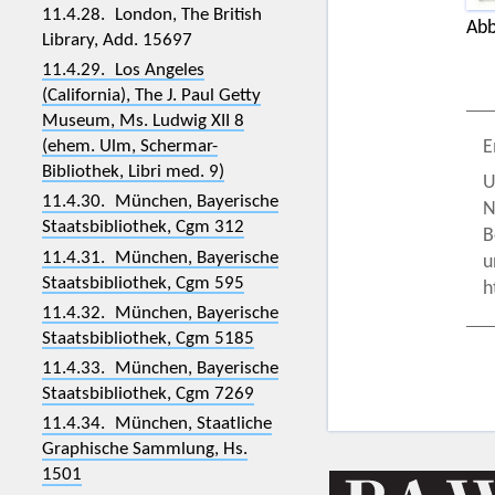
11.4.28. London, The British
Abb
Library, Add. 15697
11.4.29. Los Angeles
(California), The J. Paul Getty
Museum, Ms. Ludwig XII 8
(ehem. Ulm, Schermar-
E
Bibliothek, Libri med. 9)
U
11.4.30. München, Bayerische
N
Staatsbibliothek, Cgm 312
B
11.4.31. München, Bayerische
u
Staatsbibliothek, Cgm 595
h
11.4.32. München, Bayerische
Staatsbibliothek, Cgm 5185
11.4.33. München, Bayerische
Staatsbibliothek, Cgm 7269
11.4.34. München, Staatliche
Graphische Sammlung, Hs.
1501