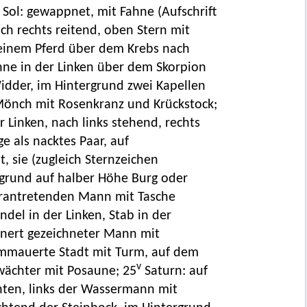
Sol: gewappnet, mit Fahne (Aufschrift
ch rechts reitend, oben Stern mit
 einem Pferd über dem Krebs nach
hne in der Linken über dem Skorpion
Widder, im Hintergrund zwei Kapellen
 Mönch mit Rosenkranz und Krückstock;
 Linken, nach links stehend, rechts
e als nacktes Paar, auf
, sie (zugleich Sternzeichen
grund auf halber Höhe Burg oder
herantretenden Mann mit Tasche
ndel in der Linken, Stab in der
einert gezeichneter Mann mit
ummauerte Stadt mit Turm, auf dem
v
dtwächter mit Posaune; 25
Saturn: auf
chten, links der Wassermann mit