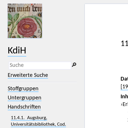
11
KdiH
🔎︎
_
(der Unterstrich) ist Platzhalter für
Erweiterte Suche
genau ein Zeichen.
Da
%
(das Prozentzeichen) ist Platzhalter
[19
Stoffgruppen
für kein, ein oder mehr als ein
Zeichen.
Inh
Untergruppen
›Er
Handschriften
11.4.1. Augsburg,
Universitätsbibliothek, Cod.