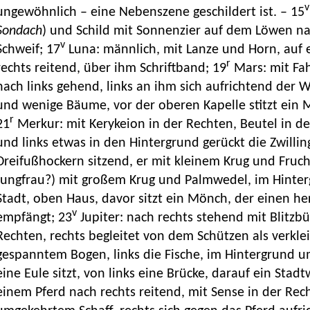
v
ungewöhnlich – eine Nebenszene geschildert ist. – 15
Sondach
) und Schild mit Sonnenzier auf dem Löwen na
v
Schweif; 17
Luna: männlich, mit Lanze und Horn, auf
r
rechts reitend, über ihm Schriftband; 19
Mars: mit Fa
nach links gehend, links an ihm sich aufrichtend der 
und wenige Bäume, vor der oberen Kapelle stitzt ein
r
21
Merkur: mit Kerykeion in der Rechten, Beutel in der
und links etwas in den Hintergrund gerückt die Zwilling
Dreifußhockern sitzend, er mit kleinem Krug und Frucht
Jungfrau?) mit großem Krug und Palmwedel, im Hinter
Stadt, oben Haus, davor sitzt ein Mönch, der einen 
v
empfängt; 23
Jupiter: nach rechts stehend mit Blitzbü
Rechten, rechts begleitet von dem Schützen als verkl
gespanntem Bogen, links die Fische, im Hintergrund 
eine Eule sitzt, von links eine Brücke, darauf ein Sta
einem Pferd nach rechts reitend, mit Sense in der Re