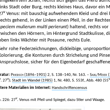
umgekehrtem Schaff, rechts sich gegen das Pferd aufri
links Stadt oder Burg, rechts kleines Haus, davor ein
v
27
Venus: mit bauschig aufwehendem Kleid und drei l
rechts gehend, in der Linken einen Pfeil, in der Recht
speciem mulierum multi perierunt
) haltend, rechts vor
zwischen den Hörnern, im Hintergrund Stadtkulisse, d
oben links Wächter mit Posaune, rechts Eule.
Sehr rohe Federzeichnungen, dickleibige, unproportion
Kolorierung, die Konturen durch Strichelung und Pinse
Anspruchslose, sicher für den Eigenbedarf geschaffene
eratur:
Priebsch
(1896–1901)
2, S. 138–140, Nr. 163. –
Saxl/Meier
(
v
v
v
. 27
);
Stadt im Wandel (1985)
1, Nr. 480, S. 553f., Abb. 480 (55
tere Materialien im Internet:
Handschriftencensus
v
. 226: 27
. Venus mit Pfeil und Spiegel, dazu Stier und Waage.