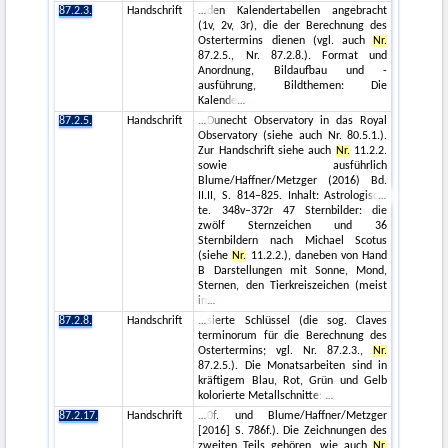
87.2.3.
Handschrift
den Kalendertabellen angebracht
(1v, 2v, 3r), die der Berechnung des
Ostertermins dienen (vgl. auch
Nr.
87.2.5., Nr. 87.2.8.). Format und
Anordnung, Bildaufbau und -
ausführung, Bildthemen: Die
Kalende
87.2.5.
Handschrift
Dunecht Observatory in das Royal
Observatory (siehe auch Nr. 80.5.1.).
Zur Handschrift siehe auch
Nr.
11.2.2.
sowie ausführlich
Blume/Haffner/Metzger (2016) Bd.
II.II, S. 814–825. Inhalt: Astrologisc
te. 348v–372r 47 Sternbilder: die
zwölf Sternzeichen und 36
Sternbildern nach Michael Scotus
(siehe
Nr.
11.2.2.), daneben von Hand
B Darstellungen mit Sonne, Mond,
Sternen, den Tierkreiszeichen (meist
in
87.2.8.
Handschrift
sierte Schlüssel (die sog. Claves
terminorum für die Berechnung des
Ostertermins; vgl. Nr. 87.2.3.,
Nr.
87.2.5.). Die Monatsarbeiten sind in
kräftigem Blau, Rot, Grün und Gelb
kolorierte Metallschnitte:
87.2.17.
Handschrift
0f. und Blume/Haffner/Metzger
[2016] S. 786f.). Die Zeichnungen des
zweiten Teils gehören, wie auch
Nr.