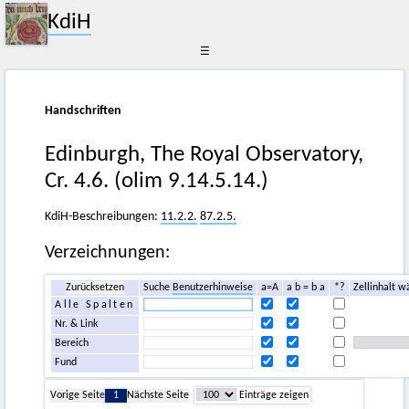
KdiH
☰
Handschriften
Edinburgh, The Royal Observatory,
Cr. 4.6. (olim 9.14.5.14.)
KdiH-Beschreibungen:
11.2.2.
87.2.5.
Verzeichnungen:
Zurücksetzen
Suche
Benutzerhinweise
a=A
a b = b a
*?
Zellinhalt w
Alle Spalten
Nr. & Link
Bereich
Fund
Vorige Seite
1
Nächste Seite
Einträge zeigen