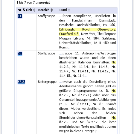
1 bis 7 von 7 angezeigt
Nr. & Link
Bereich
Fund
11.
Stoffgruppe
denen Kompilation, überliefert in
den Handschriften Darmstadt,
Hessische Landesbibliothek, Hs. 266,
Edinburgh, Royal Observatory,
Crawford 4.6.
, New York, The Pierpont
Morgan Library, M. 384, Salzburg,
Universitätsbibliothek, M II 180 und
Roma
65.
Stoffgruppe
gruppe 11. Astronomie/Astrologie
beschrieben wurde und die einen
illustrierten Kalender beinhalten:
Nr.
11.2.2., Nr. 11.4.4., Nr. 11.4.5., Nr.
11.4.7., Nr. 11.4.11., Nr. 11.4.12., Nr.
11.4.18., Nr. 11.4.
87.2.
Untergruppe
rweise auch die Darstellung eines
Aderlassmanns gehört. Selten gibt es
größere Bildprogramme (z. B.
Nr.
87.2.5., Nr. 87.2.27.) oder über das
Genannte hinausgehende Abbildungen
(z. B. Nr. 87.2.11., Nr. 87
erkunft
dieses Motivs verdeutlicht. Es findet
sich neben den beiden
Sternbilderfolgen-Handschriften
Nr.
87.2.5. und Nr. 87.2.17., die ihrer
medizinischen Texte und Illustrationen
wegen in diese Untergrup