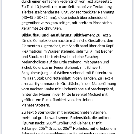
durch einen einfachen Federstrich von Text abgesetzt.
Zu Text 10 jeweils recto am Seitenkopf vor Textanfang
Tierkreiszeichendarstellung, vor rechteckiger Rahmung
(40–45 × 50–55 mm), diese jedoch überschneidend,
gegenüber verso ganzseitige, mit breitem Pinselstrich
gerahmte Zeichnungen.
Bildaufbau und -ausführung, Bildthemen:
Zu Text 2
für die Complexionen nackte männliche Gestalten, den
Elementen zugeordnet, mit Schriftband über dem Kopf;
Flegmaticus im Wasser stehend, sehr füllig, mit Becher
und Stock, rechts freischwebend eine Flasche;
Melancholicus auf der Erde stehend, mit Spaten und
Sichel; Colericus im Feuer stehend, mit Schwert;
Sanguineus jung, auf Wolken stehend, mit Blütenkranz
im Haar, Stab und Notenblatt in den Händen. Zu Text 4
arenaartig ummauerte Grasfläche, in der Maueröffnung
vorn nackter Knabe mit Kirchenfahne auf Steckenpferd,
hinter der Mauer in der Mitte Erzengel Michael mit
geöffnetem Buch, flankiert von den sieben
Planetengöttern.
Zu Text 6 Sternbilder mit eingezeichneten Sternen,
meist auf grasbewachsenem Bodenstück, die antiken
va
Figuren nackt; 205
Großer und Kleiner Bär mit
ra
rb
Schlange; 206
Drache; 206
Herkules: mit erhobenem