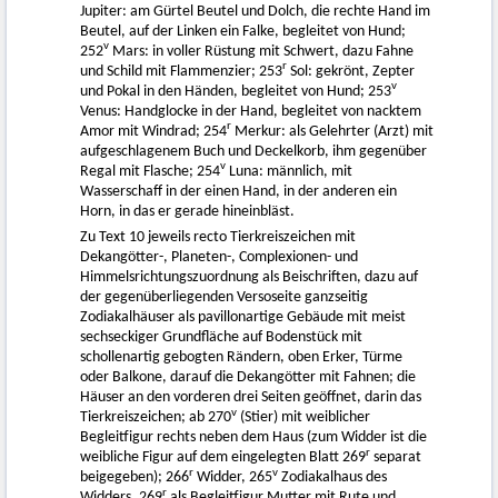
Jupiter: am Gürtel Beutel und Dolch, die rechte Hand im
Beutel, auf der Linken ein Falke, begleitet von Hund;
v
252
Mars: in voller Rüstung mit Schwert, dazu Fahne
r
und Schild mit Flammenzier; 253
Sol: gekrönt, Zepter
v
und Pokal in den Händen, begleitet von Hund; 253
Venus: Handglocke in der Hand, begleitet von nacktem
r
Amor mit Windrad; 254
Merkur: als Gelehrter (Arzt) mit
aufgeschlagenem Buch und Deckelkorb, ihm gegenüber
v
Regal mit Flasche; 254
Luna: männlich, mit
Wasserschaff in der einen Hand, in der anderen ein
Horn, in das er gerade hineinbläst.
Zu Text 10 jeweils recto Tierkreiszeichen mit
Dekangötter-, Planeten-, Complexionen- und
Himmelsrichtungszuordnung als Beischriften, dazu auf
der gegenüberliegenden Versoseite ganzseitig
Zodiakalhäuser als pavillonartige Gebäude mit meist
sechseckiger Grundfläche auf Bodenstück mit
schollenartig gebogten Rändern, oben Erker, Türme
oder Balkone, darauf die Dekangötter mit Fahnen; die
Häuser an den vorderen drei Seiten geöffnet, darin das
v
Tierkreiszeichen; ab 270
(Stier) mit weiblicher
Begleitfigur rechts neben dem Haus (zum Widder ist die
r
weibliche Figur auf dem eingelegten Blatt 269
separat
r
v
beigegeben); 266
Widder, 265
Zodiakalhaus des
r
Widders, 269
als Begleitfigur Mutter mit Rute und