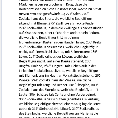
Mädchen neben zerbrochenem Krug, dazu die
Beischrift:
Wer ich nicht ein boses kindt, Recht ich nit vff
r
v
meynn arm also geschwindt ...;
271
Stier, 270
Zodiakalhaus des Stiers, die weibliche Begleitfigur
r
sitzend, mit Blume; 275
Zwillinge als nackte Kinder,
v
274
Zodiakalhaus, in dem die Zwillinge als nackte Kinder
auf Kissen sitzen, einer reicht dem anderen ein Pedum,
die weibliche Begleitfigur tritt mit einem
r
truhenförmigen Kasten in den Händen hinzu; 280
Krebs,
v
279
Zodiakalhaus des Krebses, weibliche Begleitfigur
r
nackt, auf einem Stuhl sitzend, mit Spinnrocken; 285
v
Löwe, 284
Zodiakalhaus des Löwen, weibliche
r
Begleitfigur nackt, auf einer Ranke stehend; 290
v
Jungfrau kniend, 289
Jungfrau mit Eichenlaub in der
Linken im Zodiakalhaus sitzend, weibliche Begleitfigur
r
mit Blumenkranz im Haar, an Vorratstisch stehend; 295
v
Waage, 294
Zodiakalhaus der Waage, weibliche
r
v
Begleitfigur mit Krug und Becher; 301
Skorpion, 300
Zodiakalhaus des Skorpions, weibliche Begleitfigur mit
r
Laute; 306
Schütze (als Centaur ohne Vorderbeine),
v
305
Zodiakalhaus des Schützen (ebenfalls als Centaur),
weibliche Begleitfigur sitzend, einem Säugling die Brust
r
v
gebend; 311
Steinbock (Halbfigur), 310
Zodiakalhaus
des Steinbocks, weibliche Begleitfigur an Mariensäule
r