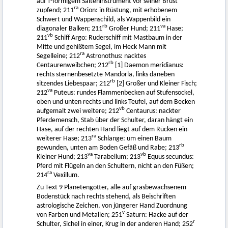
auf T-förmigem Saiteninstrument vor seiner Brust
ra
zupfend; 211
Orion: in Rüstung, mit erhobenem
Schwert und Wappenschild, als Wappenbild ein
rb
va
diagonaler Balken; 211
Großer Hund; 211
Hase;
vb
211
Schiff Argo: Ruderschiff mit Mastbaum in der
Mitte und gehißtem Segel, im Heck Mann mit
ra
Segelleine; 212
Astronothus: nacktes
rb
Centaurenweibchen; 212
[1] Daemon meridianus:
rechts sternenbesetzte Mandorla, links daneben
rb
sitzendes Liebespaar; 212
[2] Großer und Kleiner Fisch;
va
212
Puteus: rundes Flammenbecken auf Stufensockel,
oben und unten rechts und links Teufel, auf dem Becken
vb
aufgemalt zwei weitere; 212
Centaurus: nackter
Pferdemensch, Stab über der Schulter, daran hängt ein
Hase, auf der rechten Hand liegt auf dem Rücken ein
ra
weiterer Hase; 213
Schlange: um einen Baum
rb
gewunden, unten am Boden Gefäß und Rabe; 213
va
vb
Kleiner Hund; 213
Tarabellum; 213
Equus secundus:
Pferd mit Flügeln an den Schultern, nicht an den Füßen;
ra
214
Vexillum.
Zu Text 9 Planetengötter, alle auf grasbewachsenem
Bodenstück nach rechts stehend, als Beischriften
astrologische Zeichen, von jüngerer Hand Zuordnung
v
von Farben und Metallen; 251
Saturn: Hacke auf der
r
Schulter, Sichel in einer, Krug in der anderen Hand; 252