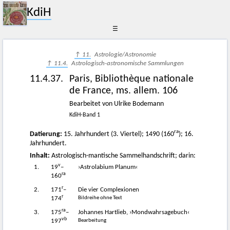
KdiH
☰
↑ 11.
Astrologie/Astronomie
↑ 11.4.
Astrologisch-astronomische Sammlungen
11.4.37.
Paris, Bibliothèque nationale
de France, ms. allem. 106
Bearbeitet von Ulrike Bodemann
KdiH-Band 1
ra
Datierung:
15. Jahrhundert (3. Viertel); 1490 (160
); 16.
Jahrhundert.
Inhalt:
Astrologisch-mantische Sammelhandschrift; darin:
v
1.
19
–
›Astrolabium Planum‹
ra
160
r
2.
171
–
Die vier Complexionen
r
Bildreihe ohne Text
174
ra
3.
175
–
Johannes Hartlieb, ›Mondwahrsagebuch‹
vb
Bearbeitung
197