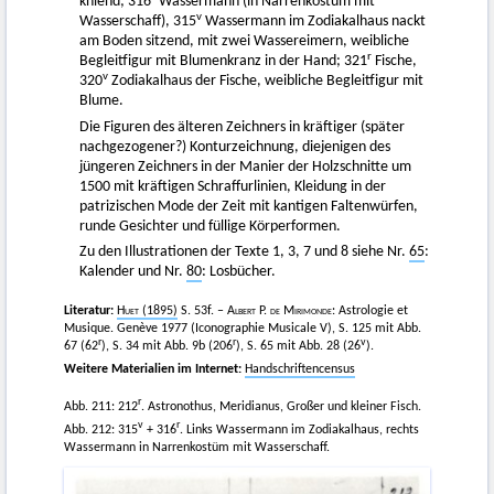
kniend; 316
Wassermann (in Narrenkostüm mit
v
Wasserschaff), 315
Wassermann im Zodiakalhaus nackt
am Boden sitzend, mit zwei Wassereimern, weibliche
r
Begleitfigur mit Blumenkranz in der Hand; 321
Fische,
v
320
Zodiakalhaus der Fische, weibliche Begleitfigur mit
Blume.
Die Figuren des älteren Zeichners in kräftiger (später
nachgezogener?) Konturzeichnung, diejenigen des
jüngeren Zeichners in der Manier der Holzschnitte um
1500 mit kräftigen Schraffurlinien, Kleidung in der
patrizischen Mode der Zeit mit kantigen Faltenwürfen,
runde Gesichter und füllige Körperformen.
Zu den Illustrationen der Texte 1, 3, 7 und 8 siehe Nr.
65
:
Kalender und Nr.
80
: Losbücher.
Literatur:
Huet
(1895)
S. 53f. –
Albert
P.
de Mirimonde
: Astrologie et
Musique. Genève 1977 (Iconographie Musicale V), S. 125 mit Abb.
r
r
v
67 (62
), S. 34 mit Abb. 9b (206
), S. 65 mit Abb. 28 (26
).
Weitere Materialien im Internet:
Handschriftencensus
r
Abb. 211: 212
. Astronothus, Meridianus, Großer und kleiner Fisch.
v
r
Abb. 212: 315
+ 316
. Links Wassermann im Zodiakalhaus, rechts
Wassermann in Narrenkostüm mit Wasserschaff.