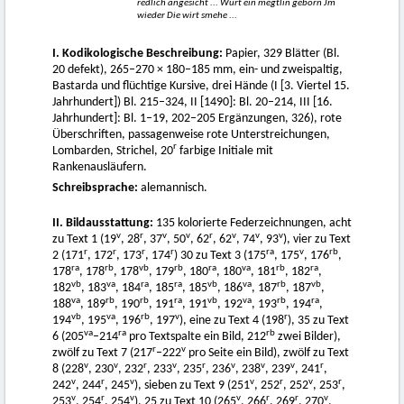
redlich angesicht ... Wurt ein megtlin geborn Jm
wieder Die wirt smehe ...
I. Kodikologische Beschreibung:
Papier, 329 Blätter (Bl.
20 defekt), 265–270 × 180–185 mm, ein- und zweispaltig,
Bastarda und flüchtige Kursive, drei Hände (I [3. Viertel 15.
Jahrhundert]) Bl. 215–324, II [1490]: Bl. 20–214, III [16.
Jahrhundert]: Bl. 1–19, 202–205 Ergänzungen, 326), rote
Überschriften, passagenweise rote Unterstreichungen,
r
Lombarden, Strichel, 20
farbige Initiale mit
Rankenausläufern.
Schreibsprache:
alemannisch.
II. Bildausstattung:
135 kolorierte Federzeichnungen, acht
v
r
v
v
r
v
v
v
zu Text 1 (19
, 28
, 37
, 50
, 62
, 62
, 74
, 93
), vier zu Text
r
r
r
r
ra
v
rb
2 (171
, 172
, 173
, 174
) 30 zu Text 3 (175
, 175
, 176
,
ra
rb
vb
rb
ra
va
rb
ra
178
, 178
, 178
, 179
, 180
, 180
, 181
, 182
,
vb
va
ra
ra
vb
va
rb
vb
182
, 183
, 184
, 185
, 185
, 186
, 187
, 187
,
va
rb
rb
ra
vb
va
rb
ra
188
, 189
, 190
, 191
, 191
, 192
, 193
, 194
,
vb
va
rb
v
r
194
, 195
, 196
, 197
), eine zu Text 4 (198
), 35 zu Text
va
ra
rb
6 (205
–214
pro Textspalte ein Bild, 212
zwei Bilder),
r
v
zwölf zu Text 7 (217
–222
pro Seite ein Bild), zwölf zu Text
v
v
r
v
r
v
v
v
r
8 (228
, 230
, 232
, 233
, 235
, 236
, 238
, 239
, 241
,
v
r
v
v
r
v
r
242
, 244
, 245
), sieben zu Text 9 (251
, 252
, 252
, 253
,
v
r
v
v
r
r
v
253
, 254
, 254
), 25 zu Text 10 (265
, 266
, 269
, 270
,