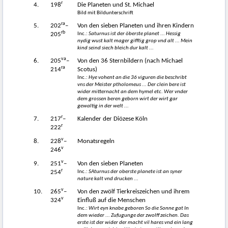
r
4.
198
Die Planeten und St. Michael
Bild mit Bildunterschrift
ra
5.
202
–
Von den sieben Planeten und ihren Kindern
rb
Inc.:
Saturnus ist der öberste planet ... Hessig
205
nydig wust kalt mager gifftig grop vnd alt ... Mein
kind seind siech bleich dur kalt ...
va
6.
205
–
Von den 36 Sternbildern (nach Michael
ra
214
Scotus)
Inc.:
Hye vohent an die 36 viguren die beschribt
vns der Meister ptholomeus ... Der clein bere ist
wider mitternacht an dem hymel etc. Wer vnder
dem grossen beren geborn wirt der wirt gar
gewaltig in der welt ...
r
7.
217
–
Kalender der Diözese Köln
r
222
v
8.
228
–
Monatsregeln
v
246
v
9.
251
–
Von den sieben Planeten
r
Inc.:
SAturnus der oberste planete ist an syner
254
nature kalt vnd drucken ...
v
10.
265
–
Von den zwölf Tierkreiszeichen und ihrem
v
324
Einfluß auf die Menschen
Inc.:
Wirt eyn knabe geboren So die Sonne gat In
dem wieder ... Zufugunge der zwolff zeichen. Das
erste ist der wider der macht vil hares vnd ein lang