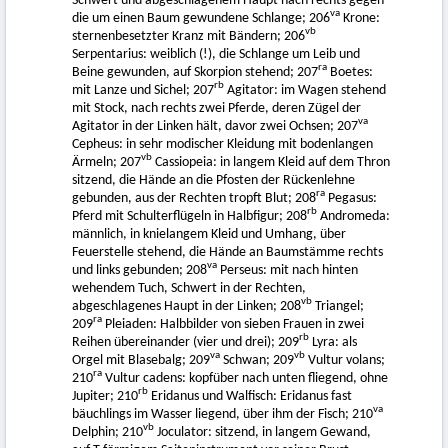
Schwert und abgeschlagenem Haupt nach rechts gegen
va
die um einen Baum gewundene Schlange; 206
Krone:
vb
sternenbesetzter Kranz mit Bändern; 206
Serpentarius: weiblich (!), die Schlange um Leib und
ra
Beine gewunden, auf Skorpion stehend; 207
Boetes:
rb
mit Lanze und Sichel; 207
Agitator: im Wagen stehend
mit Stock, nach rechts zwei Pferde, deren Zügel der
va
Agitator in der Linken hält, davor zwei Ochsen; 207
Cepheus: in sehr modischer Kleidung mit bodenlangen
vb
Ärmeln; 207
Cassiopeia: in langem Kleid auf dem Thron
sitzend, die Hände an die Pfosten der Rückenlehne
ra
gebunden, aus der Rechten tropft Blut; 208
Pegasus:
rb
Pferd mit Schulterflügeln in Halbfigur; 208
Andromeda:
männlich, in knielangem Kleid und Umhang, über
Feuerstelle stehend, die Hände an Baumstämme rechts
va
und links gebunden; 208
Perseus: mit nach hinten
wehendem Tuch, Schwert in der Rechten,
vb
abgeschlagenes Haupt in der Linken; 208
Triangel;
ra
209
Pleiaden: Halbbilder von sieben Frauen in zwei
rb
Reihen übereinander (vier und drei); 209
Lyra: als
va
vb
Orgel mit Blasebalg; 209
Schwan; 209
Vultur volans;
ra
210
Vultur cadens: kopfüber nach unten fliegend, ohne
rb
Jupiter; 210
Eridanus und Walfisch: Eridanus fast
va
bäuchlings im Wasser liegend, über ihm der Fisch; 210
vb
Delphin; 210
Joculator: sitzend, in langem Gewand,