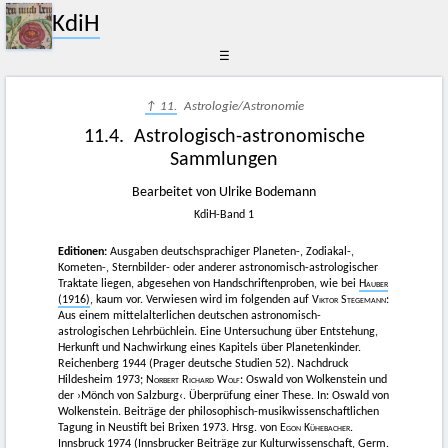
KdiH
☰
↑ 11.
Astrologie/Astronomie
11.4. Astrologisch-astronomische
Sammlungen
Bearbeitet von Ulrike Bodemann
KdiH-Band 1
Editionen:
Ausgaben deutschsprachiger Planeten-, Zodiakal-,
Kometen-, Sternbilder- oder anderer astronomisch-astrologischer
Traktate liegen, abgesehen von Handschriftenproben, wie bei
Hauber
(1916)
, kaum vor. Verwiesen wird im folgenden auf
Viktor Stegemann
:
Aus einem mittelalterlichen deutschen astronomisch-
astrologischen Lehrbüchlein. Eine Untersuchung über Entstehung,
Herkunft und Nachwirkung eines Kapitels über Planetenkinder.
Reichenberg 1944 (Prager deutsche Studien 52). Nachdruck
Hildesheim 1973;
Norbert Richard Wolf
: Oswald von Wolkenstein und
der ›Mönch von Salzburg‹. Überprüfung einer These. In: Oswald von
Wolkenstein. Beiträge der philosophisch-musikwissenschaftlichen
Tagung in Neustift bei Brixen 1973. Hrsg. von
Egon Kühebacher
.
Innsbruck 1974 (Innsbrucker Beiträge zur Kulturwissenschaft, Germ.