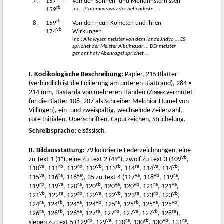
7.
157
–
Von den Sonnen- und Mondfinsternissen
rb
Inc.:
Ptolomeus waz der behendeste ...
159
rb
8.
159
–
Von den neun Kometen und ihren
vb
174
Wirkungen
Inc.:
Alle wysen meister von dem lande Jndya ... ES
sprichet der Meister Albuͦmasar ... DEr meister
genant haly Abenragel sprichet ...
I. Kodikologische Beschreibung:
Papier, 215 Blätter
(verbindlich ist die Foliierung am unteren Blattrand), 284 ×
214 mm, Bastarda von mehreren Händen (
Zinner
vermutet
für die Blätter 108–207 als Schreiber Melchior Humel von
Villingen), ein- und zweispaltig, wechselnde Zeilenzahl,
rote Initialen, Überschriften, Caputzeichen, Strichelung.
Schreibsprache:
elsässisch.
II. Bildausstattung:
79 kolorierte Federzeichnungen, eine
v
v
vb
zu Text 1 (1
), eine zu Text 2 (49
), zwölf zu Text 3 (109
,
va
rb
rb
vb
rb
ra
va
vb
110
, 111
, 112
, 112
, 113
, 114
, 114
, 114
,
va
ra
va
va
vb
ra
115
, 116
, 116
), 35 zu Text 4 (117
, 118
, 119
,
rb
va
ra
rb
va
vb
ra
va
119
, 119
, 120
, 120
, 120
, 120
, 121
, 121
,
vb
ra
rb
va
vb
ra
rb
vb
121
, 122
, 122
, 122
, 122
, 123
, 123
, 123
,
ra
rb
va
vb
ra
rb
va
vb
124
, 124
, 124
, 124
, 125
, 125
, 125
, 125
,
ra
rb
va
ra
rb
va
vb
ra
126
, 126
, 126
, 127
, 127
, 127
, 127
, 128
),
rb
va
ra
rb
vb
ra
sieben zu Text 5 (129
, 129
, 130
, 130
, 130
, 131
,