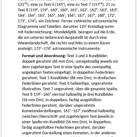
rb
r
rb
131
), eine zu Text 6 (145
), eine zu Text 7 (157
), 21 zu
r
v
r
v
r
r
v
r
v
Text 8 (159
, 159
, 160
, 160
, 161
, 162
, 162
, 163
, 163
,
r
v
r
v
r
v
r
v
v
r
164
, 164
, 165
, 165
, 166
, 166
, 167
, 167
, 168
, 172
,
r
r
173
, 174
), ein Zeichner. Ferner zahlreiche astronomische
r
Diagramme und Tabellen, darunter 135
Kreisdiagramm
mit Federzeichnung: Mondekliptik, bezogen auf die Erde,
die am unteren Seitenrand dargestellt ist durch eine
Wiesenlandschaft, die rechts und links zu einem Baum
r
r
ansteigt; 175
–176
astronomische Instrumente.
Format und Anordnung:
Text 3 und 4 Rundbilder,
doppelt gerahmt (66 mm Dm), unregelmäßig jeweils vor
dem zugehörigen Text in eine Spalte des zweispaltig
angelegten Textes eingefügt, in doppelten Federlinien
gerahmt; Text 5 Rundbilder (86 mm Dm), in dreifachen
Federlinien gerahmt; Text 6 halbseitige, ungerahmte
Illustration, Text 7 ungerahmt, über die gesamte Spalte,
r
v
Text 8 159
–160
viermal halbseitig je drei Rundbilder
(56 mm Dm), in doppelten, farbig ausgefüllten
Federlinien gerahmt, darüber ungerahmte
r
r
Kometendarstellungen, 161
–167
zwölfmal halbseitig
zwischen Überschrift und zugehörigem Text jeweils in
einer Spalte ein Rundbild (56 mm Dm), in doppelten,
farbig ausgefüllten Federlinien gerahmt, darüber
ungerahmt Darstellung eines Kometen, in der anderen