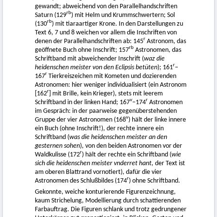
gewandt; abweichend von den Parallelhandschriften
rb
Saturn (129
) mit Helm und Krummschwertern; Sol
rb
(130
) mit tiaraartiger Krone. In den Darstellungen zu
Text 6, 7 und 8 weichen vor allem die Inschriften von
r
denen der Parallelhandschriften ab: 145
Astronom, das
rb
geöffnete Buch ohne Inschrift; 157
Astronomen, das
Schriftband mit abweichender Inschrift (
waz die
r
heidenschen meister von den Eclipsis betüten
); 161
–
r
167
Tierkreiszeichen mit Kometen und dozierenden
Astronomen: hier weniger individualisiert (ein Astronom
r
[162
] mit Brille, kein Krieger), stets mit leerem
v
r
Schriftband in der linken Hand; 167
–174
Astronomen
im Gespräch: in der paarweise gegenüberstehenden
v
Gruppe der vier Astronomen (168
) hält der linke innere
ein Buch (ohne Inschrift!), der rechte innere ein
Schriftband (
was die heidenschen meister an den
gesternen sohen
), von den beiden Astronomen vor der
r
Waldkulisse (172
) hält der rechte ein Schriftband (
wie
sich die heidenschen meister vnderret hant,
der Text ist
am oberen Blattrand vornotiert), dafür die vier
r
Astronomen des Schlußbildes (174
) ohne Schriftband.
Gekonnte, weiche konturierende Figurenzeichnung,
kaum Strichelung, Modellierung durch schattierenden
Farbauftrag. Die Figuren schlank und trotz gedrungener