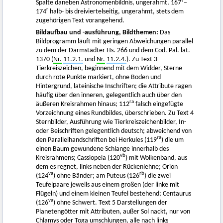
v
Spalte daneben Astronomenbildnis, ungerahmt, 167
–
r
174
halb- bis dreiviertelseitig, ungerahmt, stets dem
zugehörigen Text vorangehend.
Bildaufbau und -ausführung, Bildthemen:
Das
Bildprogramm läuft mit geringen Abweichungen parallel
zu dem der Darmstädter Hs. 266 und dem Cod. Pal. lat.
1370 (
Nr.
11.2.1.
und
Nr.
11.2.4.
). Zu Text 3
Tierkreiszeichen, beginnend mit dem Widder, Sterne
durch rote Punkte markiert, ohne Boden und
Hintergrund, lateinische Inschriften; die Attribute ragen
häufig über den inneren, gelegentlich auch über den
ra
äußeren Kreisrahmen hinaus; 112
falsch eingefügte
Vorzeichnung eines Rundbildes, überschrieben. Zu Text 4
Sternbilder, Ausführung wie Tierkreiszeichenbilder, In-
oder Beischriften gelegentlich deutsch; abweichend von
ra
den Parallelhandschriften bei Herkules (119
) die um
einen Baum gewundene Schlange innerhalb des
vb
Kreisrahmens; Cassiopeia (120
) mit Wolkenband, aus
dem es regnet, links neben der Rückenlehne; Orion
va
rb
(124
) ohne Bänder; am Puteus (126
) die zwei
Teufelpaare jeweils aus einem großen (der linke mit
Flügeln) und einem kleinen Teufel bestehend; Centaurus
va
(126
) ohne Schwert. Text 5 Darstellungen der
Planetengötter mit Attributen, außer Sol nackt, nur von
Chlamys oder Toga umschlungen, alle nach links