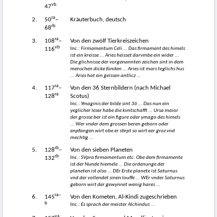
vb
47
ra
2.
50
–
Kräuterbuch, deutsch
rb
68
ra
3.
108
–
Von den zwölf Tierkreiszeichen
vb
Inc.:
Firmamentum Celi ... Das firmament des himels
116
ist ein kreisse ... Aries heisset darvmbe ein wider ...
Die glichnisse der vorgenannten zeichen sint in dem
menschen dicke fünden ... Aries ist mars teglichs hus
... Aries hat ein geissen antlicz ...
ra
4.
117
–
Von den 36 Sternbildern (nach Michael
ra
128
Scotus)
Inc.:
Ymaginis der bilde sint 36 ... Das nun ein
yeglicher leser habe die kvntschafft ... Ursa maior
der grosse ber ist ein figure oder ymago des himels
... Wer vnder dem grossen beren geborn oder
enpfangen wirt obe er stirpt so wirt eer groz vnd
mechtig ...
rb
5.
128
–
Von den sieben Planeten
rb
Inc.:
SVpra firmamentum etc. Obe dem firmamente
132
ist der Nunde hiemele ... Die ordenunge der
planeten ist also ... DEr Erste planete ist Saturnus
vnd der vollendet sinen louffe ... WEr vnder Saturnus
geborn wirt der gewynnet wenig hares ...
ra–
6.
145
Von den Kometen, Al-Kindi zugeschrieben
b
Inc.:
Es sprach der meister Alchindus ...
va