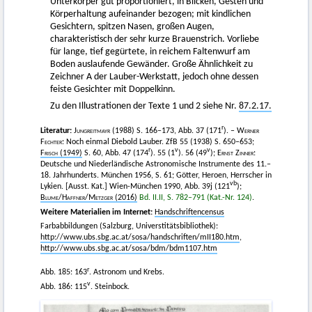
Unterkörper gut proportioniert, in Blicken, Gesten und
Körperhaltung aufeinander bezogen; mit kindlichen
Gesichtern, spitzen Nasen, großen Augen,
charakteristisch der sehr kurze Brauenstrich. Vorliebe
für lange, tief gegürtete, in reichem Faltenwurf am
Boden auslaufende Gewänder. Große Ähnlichkeit zu
Zeichner A der Lauber-Werkstatt, jedoch ohne dessen
feiste Gesichter mit Doppelkinn.
Zu den Illustrationen der Texte 1 und 2 siehe Nr.
87.2.17.
r
Literatur:
Jungreitmayr
(1988) S. 166–173, Abb. 37 (171
). –
Werner
Fechter
: Noch einmal Diebold Lauber. ZfB 55 (1938) S. 650–653;
r
v
v
Frisch
(1949)
S. 60, Abb. 47 (174
). 55 (1
). 56 (49
);
Ernst Zinner
:
Deutsche und Niederländische Astronomische Instrumente des 11.–
18. Jahrhunderts. München 1956, S. 61; Götter, Heroen, Herrscher in
vb
Lykien. [Ausst. Kat.] Wien-München 1990, Abb. 39j (121
);
Blume
/
Haffner
/
Metzger
(2016)
Bd. II.II, S. 782–791 (Kat.-Nr. 124)
.
Weitere Materialien im Internet:
Handschriftencensus
Farbabbildungen (Salzburg, Universtitätsbibliothek):
http://www.ubs.sbg.ac.at/sosa/handschriften/mII180.htm
,
http://www.ubs.sbg.ac.at/sosa/bdm/bdm1107.htm
r
Abb. 185: 163
. Astronom und Krebs.
v
Abb. 186: 115
. Steinbock.