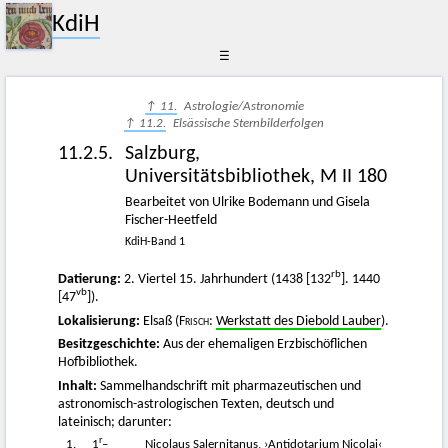
KdiH
☰
↑ 11.
Astrologie/Astronomie
↑ 11.2.
Elsässische Sternbilderfolgen
11.2.5.
Salzburg,
Universitätsbibliothek, M II 180
Bearbeitet von Ulrike Bodemann und Gisela
Fischer-Heetfeld
KdiH-Band 1
rb
Datierung:
2. Viertel 15. Jahrhundert (1438 [132
]. 1440
vb
[47
]).
Lokalisierung:
Elsaß (
Frisch
:
Werkstatt des Diebold Lauber
).
Besitzgeschichte:
Aus der ehemaligen Erzbischöflichen
Hofbibliothek.
Inhalt:
Sammelhandschrift mit pharmazeutischen und
astronomisch-astrologischen Texten, deutsch und
lateinisch; darunter:
r
1.
1
–
Nicolaus Salernitanus, ›Antidotarium Nicolai‹