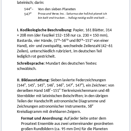
lateinisch; darin:
v
144
–
Von den sieben Planeten
v
Prosa und Verse; Inc.:
Saturnus der hoͤchst planet ich
147
bin kalt vnd trucken ... haͤssig neidig wuͤst vnd kalt ...
I. Kodikologische Beschreibung:
Papier, 161 Blätter, 314
× 208 mm (der Faszikel 152–158 nur ca. 230 × 150 mm),
ra
ra
ra
v
Bastarda, vier Hände, (1
–56
und 80
–151
von einer
Hand), ein- und zweispaltig, wechselnde Zeilenzahl (42–61
Zeilen), unterschiedlich rubriziert, im deutschen Teil
lediglich rot gestrichelt.
Schreibsprache:
Mundart des deutschen Textes:
schwäbisch.
II. Bildausstattung:
Sieben lavierte Federzeichnungen
v
r
v
r
v
r
v
(144
, 145
, 145
, 146
, 146
, 147
, 147
), ein Zeichner; von
r
v
derselben Hand 148
–151
Tierkreiszeichenmann und 48
Sternbilder mit lateinischen Beischriften; in den übrigen
Teilen der Handschrift astronomische Diagramme und
v
Zeichnungen astronomischer Instrumente, 58
Kreisdiagramm mit drehbaren Zeigern.
Format und Anordnung:
Auf jeder Seite unter dem
Prosatext Ensemble aus zwei untereinander geordneten
großen Rundbildern (ca. 95 mm Dm) für die Planeten