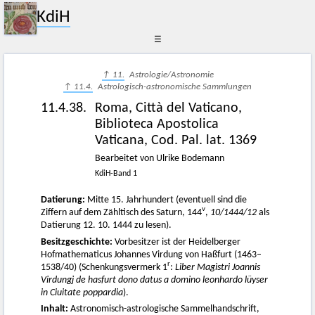
KdiH
☰
↑ 11.
Astrologie/Astronomie
↑ 11.4.
Astrologisch-astronomische Sammlungen
11.4.38.
Roma, Città del Vaticano,
Biblioteca Apostolica
Vaticana, Cod. Pal. lat. 1369
Bearbeitet von Ulrike Bodemann
KdiH-Band 1
Datierung:
Mitte 15. Jahrhundert (eventuell sind die
v
Ziffern auf dem Zähltisch des Saturn, 144
,
10/1444/12
als
Datierung 12. 10. 1444 zu lesen).
Besitzgeschichte:
Vorbesitzer ist der Heidelberger
Hofmathematicus Johannes Virdung von Haßfurt (1463–
r
1538/40) (Schenkungsvermerk 1
:
Liber Magistri Joannis
Virdungj de hasfurt dono datus a domino leonhardo lüyser
in Ciuitate poppardia
).
Inhalt:
Astronomisch-astrologische Sammelhandschrift,