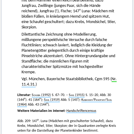
mit dem Hammer einen Kelch bearbeitend; dazu
Jungfrau, Zwillinge (junges Paar, sich die Hände
v
reichend), Jungfrau (!), Fische; 147
Luna: Mädchen mit
bloßen Füßen, in knielangem Hemd und spitzem Hut,
eine Schaufel geschultert; dazu Krebs, Mondsichel, Stier,
Skorpion.
Dilettantische Zeichnung ohne Modellierung,
mißlungene perspektivische Versuche durch falsche
Fluchtlinien; schwach laviert, lediglich die Kleidung der
Planetengötter gelegentlich durch einige kräftige
Pinselstriche akzentuiert. Ohne Hintergrundangabe und
Standfläche; die männlichen Figuren mit
charakteristischer Spitzmütze mit hochgestellter
Krempe.
Vgl. München, Bayerische Staatsbibliothek, Cgm 595 (
Nr.
11.4.31.
)
Literatur:
Schuba
(1992)
S. 67–70. –
Saxl
(1915)
S. 15–20, Abb. 30
v
v
r
(144
). 41 (164
);
Saxl
(1919)
Abb. 5 (145
);
Klibansky
/
Panofsky
/
Saxl
v
(1964)
Abb. 43 (144
).
Weitere Materialien im Internet:
Handschriftencensus
v
Abb. 209: 147
. Luna (Mädchen mit geschulterter Schaufel), dazu
Krebs, Mondsichel, Stier, Skorpion; der in Quadranten zerlegte Kreis
unten für die Darstellung der Planetenkinder bestimmt.