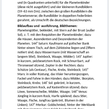
und (in Quadranten unterteilt) für die Planetenkinder
(diese nicht ausgeführt) und vier kleineren Rundbildern
(59–63 mm Dm); zwischen den großen Rundbildern die
Planetenverse; die Rundbilder in doppelten Federlinien
gerahmt, als Umschrift die deutschen Bezeichnungen.
Bildaufbau und -ausführung, Bildthemen:
Planetengötter, bekleidet, mit Stern auf der Brust (außer
Sol), z. T. mit den Requisiten der Planetenkinder; dazu
die Häuser, Aszendenten und Deszendenten der
v
Planeten. 144
Saturn: Kaufmann auf gotischer Bank
hinter einem Tisch, auf dem Zählsteine liegen und Ziffern
notiert sind; dazu Wassermann (mit Wasserschaff an
r
langem Stiel), Steinbock, Waage, Widder); 145
Jupiter:
in kurzem, pelzbesetztem Rock, mit Schnurrbart, auf
Thronsessel sitzend, Zepter in der Rechten; dazu
v
Schütze (als Centaur), Fische, Krebs, Steinbock; 145
Mars: in voller Rüstung, das Visier heruntergezogen,
Fackel und Fahne in den Händen; dazu Widder, Skorpion,
r
Steinbock, Krebs; 146
Sol: gekrönt, in kurzem,
pelzbesetztem Rock, auf Kastenthron sitzend; dazu
v
Löwe, Sonnenscheibe, Widder, Waage; 146
Venus:
Jüngling in kurzem Rock, Harfe spielend; dazu Stier,
Waage, Fische, Jungfrau (gekrönt, Blumen in der
r
Linken); 147
Merkur: Goldschmied, hinter der Werkbank