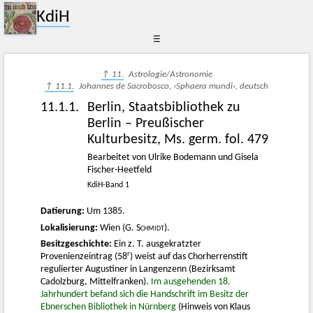
KdiH
☰
↑ 11.
Astrologie/Astronomie
↑ 11.1.
Johannes de Sacrobosco, ›Sphaera mundi‹, deutsch
11.1.1.
Berlin, Staatsbibliothek zu
Berlin – Preußischer
Kulturbesitz, Ms. germ. fol. 479
Bearbeitet von Ulrike Bodemann und Gisela
Fischer-Heetfeld
KdiH-Band 1
Datierung:
Um 1385.
Lokalisierung:
Wien (G.
Schmidt
).
Besitzgeschichte:
Ein z. T. ausgekratzter
r
Provenienzeintrag (58
) weist auf das Chorherrenstift
regulierter Augustiner in Langenzenn (Bezirksamt
Cadolzburg, Mittelfranken).
Im ausgehenden 18.
Jahrhundert befand sich die Handschrift im Besitz der
Ebnerschen Bibliothek in Nürnberg
(Hinweis von Klaus