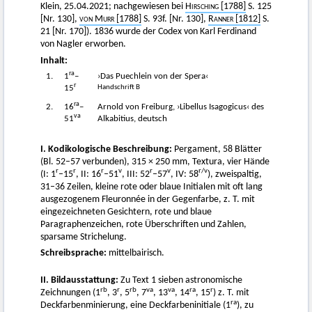
Klein, 25.04.2021; nachgewiesen bei
Hirsching
[1788]
S. 125
[Nr. 130],
von Murr [1788]
S. 93f. [Nr. 130],
Ranner
[1812]
S.
21 [Nr. 170]). 1836 wurde der Codex von Karl Ferdinand
von Nagler erworben.
Inhalt:
ra
1.
1
–
›Das Puechlein von der Spera‹
r
Handschrift B
15
ra
2.
16
–
Arnold von Freiburg, ›Libellus Isagogicus‹ des
va
51
Alkabitius, deutsch
I. Kodikologische Beschreibung:
Pergament, 58 Blätter
(Bl. 52–57 verbunden), 315 × 250 mm, Textura, vier Hände
r
r
r
v
r
v
r/v
(I: 1
–15
, II: 16
–51
, III: 52
–57
, IV: 58
), zweispaltig,
31–36 Zeilen, kleine rote oder blaue Initialen mit oft lang
ausgezogenem Fleuronnée in der Gegenfarbe, z. T. mit
eingezeichneten Gesichtern, rote und blaue
Paragraphenzeichen, rote Überschriften und Zahlen,
sparsame Strichelung.
Schreibsprache:
mittelbairisch.
II. Bildausstattung:
Zu Text 1 sieben astronomische
rb
r
rb
va
va
ra
r
Zeichnungen (1
, 3
, 5
, 7
, 13
, 14
, 15
) z. T. mit
ra
Deckfarbenminierung, eine Deckfarbeninitiale (1
), zu