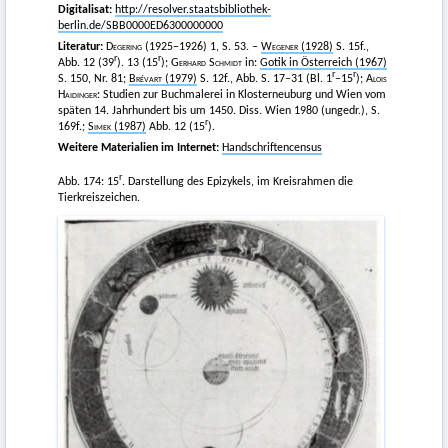
Digitalisat:
http://resolver.staatsbibliothek-
berlin.de/SBB0000ED6300000000
Literatur:
Degering
(1925–1926) 1, S. 53. –
Wegener
(1928)
S. 15f.,
r
r
Abb. 12 (39
). 13 (15
);
Gerhard Schmidt
in:
Gotik in Österreich (1967)
r
r
S. 150, Nr. 81;
Brévart
(1979)
S. 12f., Abb. S. 17–31 (Bl. 1
–15
);
Alois
Haidinger
: Studien zur Buchmalerei in Klosterneuburg und Wien vom
späten 14. Jahrhundert bis um 1450. Diss. Wien 1980 (ungedr.), S.
r
169f.;
Simek
(1987)
Abb. 12 (15
).
Weitere Materialien im Internet:
Handschriftencensus
r
Abb. 174: 15
. Darstellung des Epizykels, im Kreisrahmen die
Tierkreiszeichen.