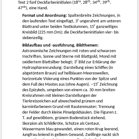
ra
rb
vb
rb
Text 2 fünf Deckfarbeninitialen (18
, 28
, 34
, 39
,
vb
47
), eine Hand.
Format und Anordnung:
Spaltenbreite Zeichnungen, in
r
den laufenden Text eingefügt, 3
ungerahmt am unteren
r
Blattrand unter beiden Textkolumnen, 15
ganzseitiges
Kreisbild (225 mm Dm); die Deckfarbeninitialen vier- bis
siebenzeilig.
Bildaufbau und -ausführung, Bildthemen:
Astronomische Zeichnungen mit roten und schwarzen
Inschriften, Sonne und Sterne mit Blattgold, Mond mit
r
oxidiertem Blattsilber belegt; 3
Bild zur Erklärung der
Hydrosphärenrundung: Darstellung eines Schiffes (in
abgetöntem Braun) auf hellblauen Meereswellen,
horizontale Visierung eines Punktes von der Spitze und
r
dem Fuß des Mastes aus (ohne Augen). –15
Zeichnung
des Epizykels, umgeben von einem ca. 30 mm breiten
Kreisrahmen mit kleinen Darstellungen der
Tierkreiszeichen auf abwechselnd grünem und
karminfarbenem Grund mit Rautenmuster; Trennung
der Felder durch kleine Pinselgoldsäulen. Die Figuren z.
T. auf gewölbtem, grünem Bodenstück stehend,
Skorpion als Schildkröte, Schütze als Centaur,
Wassermann blau gewandet, einen roten Krug leerend,
Jungfrau kniend in gelbem Gewand, Zwillinge nackt sich