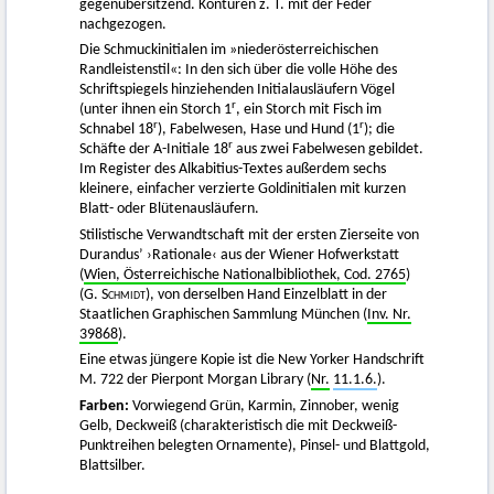
gegenübersitzend. Konturen z. T. mit der Feder
nachgezogen.
Die Schmuckinitialen im »niederösterreichischen
Randleistenstil«: In den sich über die volle Höhe des
Schriftspiegels hinziehenden Initialausläufern Vögel
r
(unter ihnen ein Storch 1
, ein Storch mit Fisch im
r
r
Schnabel 18
), Fabelwesen, Hase und Hund (1
); die
r
Schäfte der A-Initiale 18
aus zwei Fabelwesen gebildet.
Im Register des Alkabitius-Textes außerdem sechs
kleinere, einfacher verzierte Goldinitialen mit kurzen
Blatt- oder Blütenausläufern.
Stilistische Verwandtschaft mit der ersten Zierseite von
Durandus’ ›Rationale‹ aus der Wiener Hofwerkstatt
(
Wien, Österreichische Nationalbibliothek, Cod. 2765
)
(G.
Schmidt
), von derselben Hand Einzelblatt in der
Staatlichen Graphischen Sammlung München (
Inv. Nr.
39868
).
Eine etwas jüngere Kopie ist die New Yorker Handschrift
M. 722 der Pierpont Morgan Library (
Nr.
11.1.6.
).
Farben:
Vorwiegend Grün, Karmin, Zinnober, wenig
Gelb, Deckweiß (charakteristisch die mit Deckweiß-
Punktreihen belegten Ornamente), Pinsel- und Blattgold,
Blattsilber.