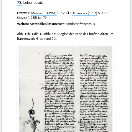
73.
Leben Jesu).
Literatur:
Menhardt
3 (1961)
S. 1236f.;
Unterkircher
(1957)
S. 151. –
Schmidt
(1938)
Nr. 79.
Weitere Materialien im Internet:
Handschriftencensus
v
Abb. 118: 148
.
D
-Initiale zu Beginn der Rede des fünften Alten, im
Rankenwerk Hirsch und Bär.