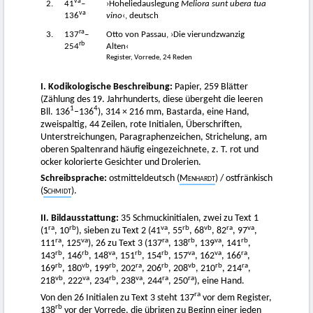
va
2.
41
–
›Hoheliedauslegung
Meliora sunt ubera tua
va
136
vino
‹, deutsch
ra
3.
137
–
Otto von Passau, ›Die vierundzwanzig
rb
254
Alten‹
Register, Vorrede, 24 Reden
I. Kodikologische Beschreibung:
Papier, 259 Blätter
(Zählung des 19. Jahrhunderts, diese übergeht die leeren
1
4
Bll. 136
–136
), 314 × 216 mm, Bastarda, eine Hand,
zweispaltig, 44 Zeilen, rote Initialen, Überschriften,
Unterstreichungen, Paragraphenzeichen, Strichelung, am
oberen Spaltenrand häufig eingezeichnete, z. T. rot und
ocker kolorierte Gesichter und Drolerien.
Schreibsprache:
ostmitteldeutsch (
Menhardt
) / ostfränkisch
(
Schmidt
).
II. Bildausstattung:
35 Schmuckinitialen, zwei zu Text 1
ra
rb
va
rb
vb
ra
va
(1
, 10
), sieben zu Text 2 (41
, 55
, 68
, 82
, 97
,
ra
va
ra
rb
va
rb
111
, 125
), 26 zu Text 3 (137
, 138
, 139
, 141
,
rb
rb
va
rb
rb
va
va
ra
143
, 146
, 148
, 151
, 154
, 157
, 162
, 166
,
rb
vb
rb
ra
rb
vb
rb
ra
169
, 180
, 199
, 202
, 206
, 208
, 210
, 214
,
vb
va
rb
va
ra
ra
218
, 222
, 234
, 238
, 244
, 250
), eine Hand.
ra
Von den 26 Initialen zu Text 3 steht 137
vor dem Register,
rb
138
vor der Vorrede, die übrigen zu Beginn einer jeden