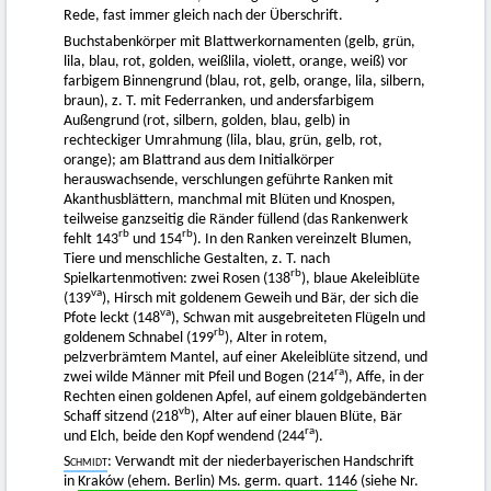
Rede, fast immer gleich nach der Überschrift.
Buchstabenkörper mit Blattwerkornamenten (gelb, grün,
lila, blau, rot, golden, weißlila, violett, orange, weiß) vor
farbigem Binnengrund (blau, rot, gelb, orange, lila, silbern,
braun), z. T. mit Federranken, und andersfarbigem
Außengrund (rot, silbern, golden, blau, gelb) in
rechteckiger Umrahmung (lila, blau, grün, gelb, rot,
orange); am Blattrand aus dem Initialkörper
herauswachsende, verschlungen geführte Ranken mit
Akanthusblättern, manchmal mit Blüten und Knospen,
teilweise ganzseitig die Ränder füllend (das Rankenwerk
rb
rb
fehlt 143
und 154
). In den Ranken vereinzelt Blumen,
Tiere und menschliche Gestalten, z. T. nach
rb
Spielkartenmotiven: zwei Rosen (138
), blaue Akeleiblüte
va
(139
), Hirsch mit goldenem Geweih und Bär, der sich die
va
Pfote leckt (148
), Schwan mit ausgebreiteten Flügeln und
rb
goldenem Schnabel (199
), Alter in rotem,
pelzverbrämtem Mantel, auf einer Akeleiblüte sitzend, und
ra
zwei wilde Männer mit Pfeil und Bogen (214
), Affe, in der
Rechten einen goldenen Apfel, auf einem goldgebänderten
vb
Schaff sitzend (218
), Alter auf einer blauen Blüte, Bär
ra
und Elch, beide den Kopf wendend (244
).
Schmidt
: Verwandt mit der niederbayerischen Handschrift
in
Kraków (ehem. Berlin) Ms. germ. quart. 1146
(siehe Nr.