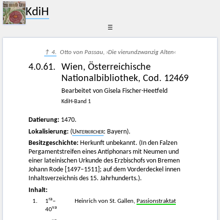
KdiH
☰
↑ 4.
Otto von Passau, ›Die vierundzwanzig Alten‹
4.0.61.
Wien, Österreichische
Nationalbibliothek, Cod. 12469
Bearbeitet von Gisela Fischer-Heetfeld
KdiH-Band 1
Datierung:
1470.
Lokalisierung:
(
Unterkircher
: Bayern).
Besitzgeschichte:
Herkunft unbekannt. (In den Falzen
Pergamentstreifen eines Antiphonars mit Neumen und
einer lateinischen Urkunde des Erzbischofs von Bremen
Johann Rode [1497–1511]; auf dem Vorderdeckel innen
Inhaltsverzeichnis des 15. Jahrhunderts.).
Inhalt:
ra
1.
1
–
Heinrich von St. Gallen,
Passionstraktat
va
40