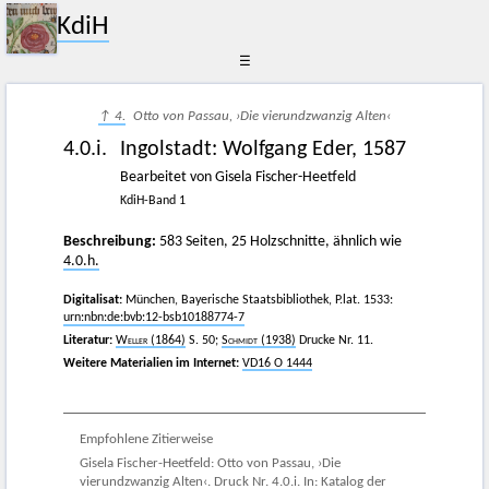
KdiH
☰
↑ 4.
Otto von Passau, ›Die vierundzwanzig Alten‹
4.0.i.
Ingolstadt
:
Wolfgang Eder
,
1587
Bearbeitet von Gisela Fischer-Heetfeld
KdiH-Band 1
Beschreibung:
583 Seiten, 25 Holzschnitte, ähnlich wie
4.0.h.
Digitalisat:
München, Bayerische Staatsbibliothek, P.lat. 1533:
urn:nbn:de:bvb:12-bsb10188774-7
Literatur:
Weller
(1864)
S. 50;
Schmidt
(1938)
Drucke Nr. 11.
Weitere Materialien im Internet:
VD16 O 1444
Empfohlene Zitierweise
Gisela Fischer-Heetfeld: Otto von Passau, ›Die
vierundzwanzig Alten‹. Druck Nr. 4.0.i. In: Katalog der