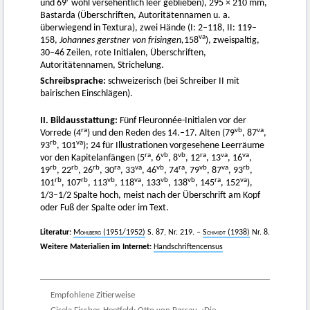
und 69
wohl versehentlich leer geblieben), 295 × 210 mm,
Bastarda (Überschriften, Autoritätennamen u. a.
überwiegend in Textura), zwei Hände (I: 2–118, II: 119–
va
158,
Johannes gerstner von frisingen,
158
), zweispaltig,
30–46 Zeilen, rote Initialen, Überschriften,
Autoritätennamen, Strichelung.
Schreibsprache:
schweizerisch (bei Schreiber II mit
bairischen Einschlägen).
II. Bildausstattung:
Fünf Fleuronnée-Initialen vor der
ra
vb
va
Vorrede (4
) und den Reden des 14.–17. Alten (79
, 87
,
rb
va
93
, 101
); 24 für Illustrationen vorgesehene Leerräume
ra
vb
vb
ra
va
va
vor den Kapitelanfängen (5
, 6
, 8
, 12
, 13
, 16
,
rb
rb
rb
ra
va
vb
ra
vb
va
rb
19
, 22
, 26
, 30
, 33
, 46
, 74
, 79
, 87
, 93
,
rb
rb
vb
va
vb
vb
ra
va
101
, 107
, 113
, 118
, 133
, 138
, 145
, 152
),
1/3–1/2 Spalte hoch, meist nach der Überschrift am Kopf
oder Fuß der Spalte oder im Text.
Literatur:
Mohlberg
(1951/1952)
S. 87, Nr. 219. –
Schmidt
(1938)
Nr. 8.
Weitere Materialien im Internet:
Handschriftencensus
Empfohlene Zitierweise