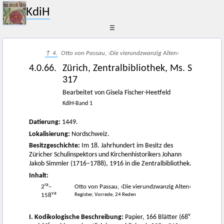
KdiH
☰
↑ 4.
Otto von Passau, ›Die vierundzwanzig Alten‹
4.0.66.
Zürich, Zentralbibliothek, Ms. S
317
Bearbeitet von Gisela Fischer-Heetfeld
KdiH-Band 1
Datierung:
1449.
Lokalisierung:
Nordschweiz.
Besitzgeschichte:
Im 18. Jahrhundert im Besitz des
Züricher Schulinspektors und Kirchenhistorikers Johann
Jakob Simmler (1716–1788), 1916 in die Zentralbibliothek.
Inhalt:
ra
2
–
Otto von Passau, ›Die vierundzwanzig Alten‹
va
Register, Vorrede, 24 Reden
158
v
I. Kodikologische Beschreibung:
Papier, 166 Blätter (68
r