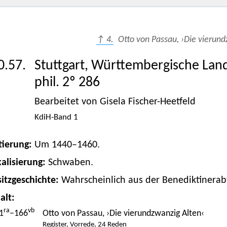
↑ 4.
Otto von Passau, ›Die vierund
0.57.
Stuttgart, Württembergische Land
phil. 2º 286
Bearbeitet von Gisela Fischer-Heetfeld
KdiH-Band 1
tierung:
Um 1440–1460.
alisierung:
Schwaben.
itzgeschichte:
Wahrscheinlich aus der Benediktinerabt
alt:
ra
vb
1
–166
Otto von Passau, ›Die vierundzwanzig Alten‹
Register, Vorrede, 24 Reden