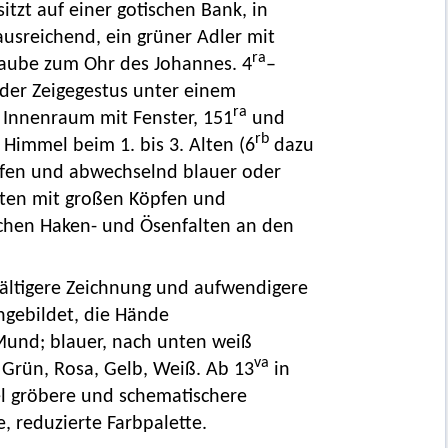
tzt auf einer gotischen Bank, in
usreichend, ein grüner Adler mit
ra
 Taube zum Ohr des Johannes. 4
–
oder Zeigegestus unter einem
ra
r Innenraum mit Fenster, 151
und
rb
Himmel beim 1. bis 3. Alten (6
dazu
ifen und abwechselnd blauer oder
alten mit großen Köpfen und
schen Haken- und Ösenfalten an den
gfältigere Zeichnung und aufwendigere
hgebildet, die Hände
und; blauer, nach unten weiß
va
, Grün, Rosa, Gelb, Weiß. Ab 13
in
l gröbere und schematischere
 reduzierte Farbpalette.