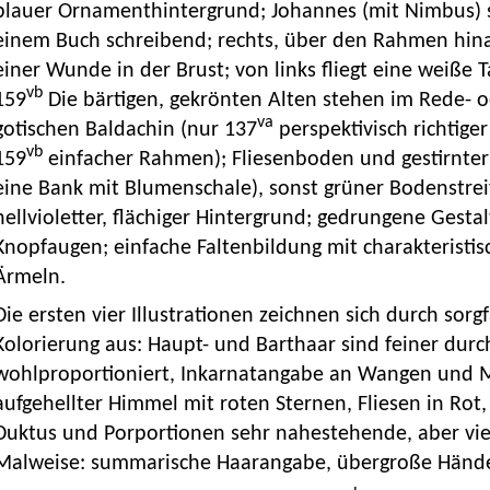
blauer Ornamenthintergrund; Johannes (mit Nimbus) si
einem Buch schreibend; rechts, über den Rahmen hina
einer Wunde in der Brust; von links fliegt eine weiße
vb
159
Die bärtigen, gekrönten Alten stehen im Rede- 
va
gotischen Baldachin (nur 137
perspektivisch richtige
vb
159
einfacher Rahmen); Fliesenboden und gestirnter 
eine Bank mit Blumenschale), sonst grüner Bodenstre
hellvioletter, flächiger Hintergrund; gedrungene Gest
Knopfaugen; einfache Faltenbildung mit charakteristi
Ärmeln.
Die ersten vier Illustrationen zeichnen sich durch sor
Kolorierung aus: Haupt- und Barthaar sind feiner durc
wohlproportioniert, Inkarnatangabe an Wangen und M
aufgehellter Himmel mit roten Sternen, Fliesen in Rot
Duktus und Porportionen sehr nahestehende, aber vie
Malweise: summarische Haarangabe, übergroße Hände,