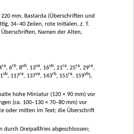
 × 220 mm, Bastarda (Überschriften und
, 34–40 Zeilen, rote Initialen, z. T.
 Überschriften, Namen der Alten,
ra
rb
vb
va
vb
ra
ra
ra
4
, 6
, 8
, 13
, 16
, 21
, 25
, 29
,
vb
ra
va
rb
ra
vb
11
, 117
, 137
, 143
, 151
, 159
),
palte hohe Miniatur (120 × 90 mm) vor
ungen (ca. 100–130 × 70–80 mm) vor
e oder mitten im Text; die Überschrift
 durch Dreipaßfries abgeschlossen;