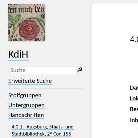
4.
KdiH
🔎︎
_
(der Unterstrich) ist Platzhalter für
Erweiterte Suche
genau ein Zeichen.
Da
%
(das Prozentzeichen) ist Platzhalter
Stoffgruppen
für kein, ein oder mehr als ein
Lok
Zeichen.
Untergruppen
Bes
Handschriften
Inh
4.0.1. Augsburg, Staats- und
Stadtbibliothek, 2º Cod 155