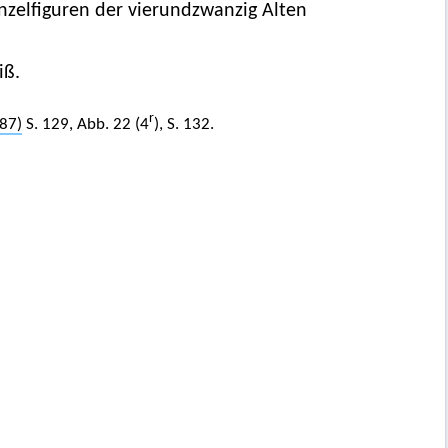
inzelfiguren der vierundzwanzig Alten
iß.
r
87)
S. 129, Abb. 22 (4
), S. 132.