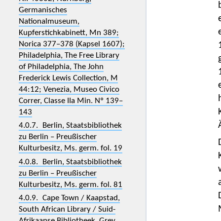
Germanisches
Nationalmuseum,
Kupferstichkabinett, Mn 389;
Norica 377–378 (Kapsel 1607);
Philadelphia, The Free Library
of Philadelphia, The John
Frederick Lewis Collection, M
44:12; Venezia, Museo Civico
Correr, Classe IIa Min. Nº 139–
143
4.0.7. Berlin, Staatsbibliothek
zu Berlin – Preußischer
Kulturbesitz, Ms. germ. fol. 19
4.0.8. Berlin, Staatsbibliothek
zu Berlin – Preußischer
Kulturbesitz, Ms. germ. fol. 81
4.0.9. Cape Town / Kaapstad,
South African Library / Suid-
Afrikaanse Bibliotheek, Grey