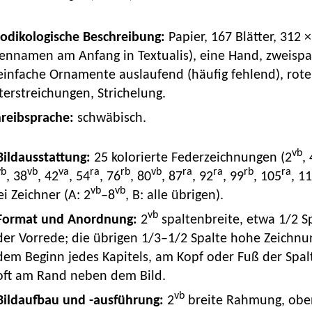
Kodikologische Beschreibung:
Papier, 167 Blätter, 312
ennamen am Anfang in Textualis), eine Hand, zweispaltig
einfache Ornamente auslaufend (häufig fehlend), rote
erstreichungen, Strichelung.
hreibsprache:
schwäbisch.
vb
 Bildausstattung:
25 kolorierte Federzeichnungen (2
, 
vb
vb
va
ra
rb
vb
ra
ra
rb
ra
, 38
, 42
, 54
, 76
, 80
, 87
, 92
, 99
, 105
, 1
vb
vb
i Zeichner (A: 2
–8
, B: alle übrigen).
vb
Format und Anordnung:
2
spaltenbreite, etwa 1/2 S
der Vorrede; die übrigen 1/3–1/2 Spalte hohe Zeichn
dem Beginn jedes Kapitels, am Kopf oder Fuß der Spalt
oft am Rand neben dem Bild.
vb
Bildaufbau und -ausführung:
2
breite Rahmung, oben