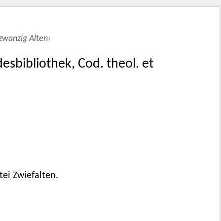
zwanzig Alten‹
esbibliothek, Cod. theol. et
ei Zwiefalten.