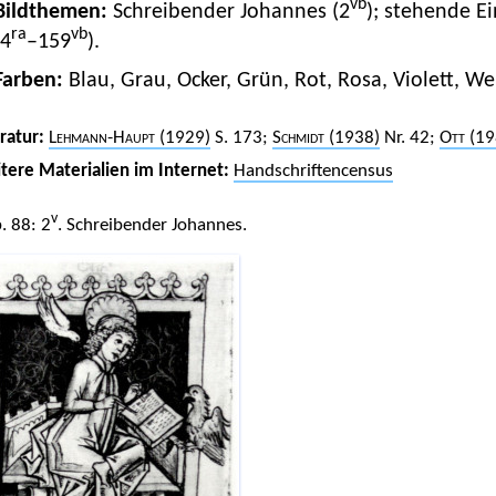
vb
Bildthemen:
Schreibender Johannes (2
); stehende E
ra
vb
(4
–159
).
Farben:
Blau, Grau, Ocker, Grün, Rot, Rosa, Violett, We
eratur:
Lehmann-Haupt
(1929)
S. 173;
Schmidt
(1938)
Nr. 42;
Ott
(19
tere Materialien im Internet:
Handschriftencensus
v
. 88: 2
. Schreibender Johannes.