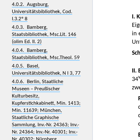
4.0.2. Augsburg,
Universitätsbibliothek, Cod.
I. 
I.3.2º 8
Eig
4.0.3. Bamberg,
in 
Staatsbibliothek, Msc.Lit. 146
(olim Ed. II. 2)
Unt
4.0.4. Bamberg,
Sc
Staatsbibliothek, Msc.Theol. 59
4.0.5. Basel,
II.
Universitätsbibliothek, N I 3, 77
34
4.0.6. Berlin, Staatliche
zwe
Museen – Preußischer
Kulturbesitz,
Kupferstichkabinett, Min. 1413;
Min. 11639; München,
Staatliche Graphische
Sammlung, Inv.-Nr. 24363; Inv.-
Nr. 24364; Inv.-Nr. 40301; Inv.-
Nr. 40302; Nürnberg,