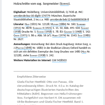
Holzschnitte vom sog. Sorgmeister (
Schmid
).
Digitalisat:
Heidelberg, Universitätsbiblithek, Q 7436 qt. INC:
urn:nbn:de:bsz:16-diglit-174779
; München, Bayerische
Staatsbibliothek, 2 Inc.c.a. 968:
urn:nbn:de:bvb:12-bsb00005636-8
Literatur:
Hain
(1831) Nr. 12128;
Muther
(1884)
Nr. 160;
Schreiber
(1911)
Nr. 4878;
Schramm
4 (1921)
S. 15. 50, Abb. 495–504;
Schmidt
(1938)
Drucke Nr. 1;
Schmid
(1958)
S. 78. 83;
Geldner
1 (1968)
S. 142;
r
Grote
(1971)
S. 86 u. Abb. 56 (e
);
Hubay
(1974)
Nr. 1543;
Sack
(1985)
Nr. 2627.
Anmerkungen:
Anmerkung: Bei dem Druck Augsburg: Anton Sorg, o.
J.(
Proctor
[1898]
Nr. 1680) in der Bodleian Library Oxford handelt es
sich um ein defektes Exemplar des Sorg-Druckes von 1480 (
Hain
Nr.
12128), siehe
Schmidt
(1938)
S. 242.
Weitere Materialien im Internet:
GW M28503
Empfohlene Zitierweise
Gisela Fischer-Heetfeld: Otto von Passau, ›Die
vierundzwanzig Alten‹. Druck Nr. 4.0.a. In: Katalog der
deutschsprachigen illustrierten Handschriften des
Mittelalters (KdiH). Begonnen von Hella Frühmorgen-
Voss. Fortgeführt von Norbert H. Ott zusammen mit
Ulrike Bodemann und Gisela Fischer-Heetfeld. Band 1.