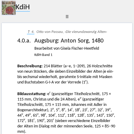
KdiH
☰
↑ 4.
Otto von Passau, ›Die vierundzwanzig Alten‹
4.0.a.
Augsburg
:
Anton Sorg
,
1480
Bearbeitet von Gisela Fischer-Heetfeld
KdiH-Band 1
Beschreibung:
214 Blätter (a–e, 1–209), 26 Holzschnitte
von neun Stöcken, die sieben Einzelbilder der Alten je ein-
bis sechsmal wiederholt, gerahmte S-Initiale mit Masken
r
und Buchstaben G·I·A vor der Vorrede (1
).
r
Bildausstattung:
e
(ganzseitiger Titelholzschnitt, 175 ×
v
115 mm, Christus und die 24 Alten), e
(ganzseitiger
Titelholzschnitt, 175 × 115 mm, Johannes mit Adler in
v
v
v
r
r
r
v
r
v
Bogenarchitektur), 2
, 5
, 8
, 14
, 18
, 23
, 27
, 32
, 39
,
v
v
v
r
r
r
v
r
r
v
v
44
, 49
, 65
, 98
, 104
, 112
, 118
, 128
, 135
, 143
, 150
,
v
r
v
r
172
, 181
, 190
, 201
(sieben verschiedene Einzelbilder
der Alten im Dialog mit der minnenden Seele, 125 × 85–90
mm).