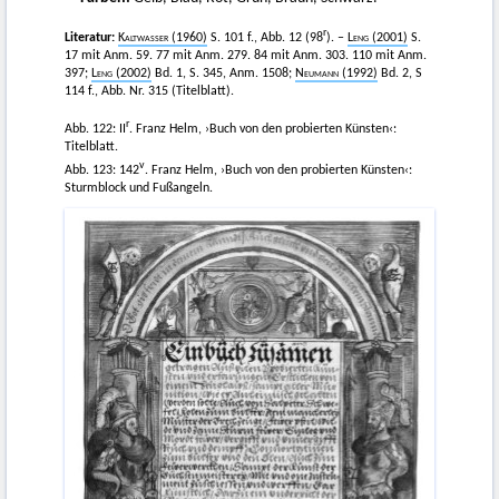
r
Literatur:
Kaltwasser
(1960)
S. 101 f., Abb. 12 (98
). –
Leng
(2001)
S.
17 mit Anm. 59. 77 mit Anm. 279. 84 mit Anm. 303. 110 mit Anm.
397;
Leng
(2002)
Bd. 1, S. 345, Anm. 1508;
Neumann
(1992)
Bd. 2, S
114 f., Abb. Nr. 315 (Titelblatt).
r
Abb. 122: II
. Franz Helm, ›Buch von den probierten Künsten‹:
Titelblatt.
v
Abb. 123: 142
. Franz Helm, ›Buch von den probierten Künsten‹:
Sturmblock und Fußangeln.