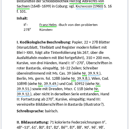
Bestandteil der Schloßbibliothek
Herzog Albrechts von
Sachsen
(1648–1699) in Coburg; vgl.
Kaltwasser
(1960)
S. 16
f. 101.
Inhalt:
r
II
–
Franz Helm
, ›Buch von den probierten
v
278
Künsten‹
I. Kodikologische Beschreibung:
Papier, 22 + 278 Blätter
(Vorsatzblatt, Titelblatt und Register modern foliiert mit
Blei I–XXII, folgt alte Tintenfoliierung bis 267, über die
Ausfalttafeln modern mit Blei fortgeführt), 310 × 200 mm,
r
r
Kursive, von drei Händen, Hand I: II
–270
, Überschriften in
roter Bastarda, einspaltig, 16–22 Zeilen; Schreiber
übereinstimmend mit Ms. Cas. 39 (siehe
Nr.
39.9.9.
),
Berlin, Ms. germ. fol. 1288 (siehe
Nr.
39.9.8.
), Wien, Cod.
10898 (siehe
Nr.
39.9.49.
) und Cod. 10952 (siehe
Nr.
39.9.51.
) sowie mit Dresden, Mscr. C 118 (siehe
Nr.
39.9.12.
), aber nicht in derselben Serie entstanden, Hand
v
II: Fortsetzung ab 270
, Kursive, einspaltig; Hand III:
vereinzelte Bildüberschriften in Bastarda (Illustrator?).
Schreibsprache:
bairisch.
r
II. Bildausstattung:
71 kolorierte Federzeichnungen II
,
v
v
r
v
v
r
rv
r
r
r
r
r
48
–53
, 61
, 80
, 81
, 82
, 86
, 87
, 88
, 90
, 96
, 98
,