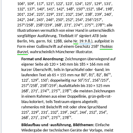
v
r
r
v
r
r
v
r
v
r
106
, 109
, 117
, 121
, 122
, 123
, 124
, 125
, 129
, 131
,
v
v
v
v
v
v
rv
v
r
r
132
, 137
, 140
, 141
, 142
, 148
, 150
,152
, 184
, 198
,
v
r
v
v
r
v
v
r
r
r
201
, 224
, 225
, 229
, 231
, 232
, 234
, 238
, 239
, 240
,
v
r
r
v
v
v
v
v
r
242
, 244
, 245
, 246
, 250
, 252
, 254
, 256
/257
,
v
r
v
r
r
r
rv
rv
rv
257
/258
, 258
/259
, 268
, 271
, 274
, 275
, 278
; alle
Illustrationen vermutlich von einer Hand in unterschiedlich
r
sorgfältiger Ausführung, Titelblatt II
signiert
ATB
(wie
Berlin, Ms. germ. fol. 1288, siehe
Nr.
39.9.8.
), aufgelöst in
v
Form einer Gußinschrift auf einem Geschütz 258
Thobias
Burzel
, wahrscheinlich Münchener Illustrator.
Format und Anordnung:
Zeichnungen überwiegend auf
eigener Seite ab 120 × 140 mm bis 185 × 166 mm mit
kurzer Überschrift, teils in Spruchtafel oder -band; im
v
v
r
rv
laufenden Text ab 65 × 155 mm nur 80
, 81
, 82
, 86
,
r
v
r
v
r
v
r
122
, 129
, 150
; doppelseitig nur 50
/51
, 256
/257
,
v
r
v
r
257
/258
, 258
/259
; Ausfalttafeln bis 310 × 525 mm
r
r
rv
rv
rv
268
, 271
, 274
, 275
, 278
; die meisten Zeichnungen
in einem Rahmen aus einer Doppellinie, grün-gelb-rot-
blau koloriert, teils Textraum eigens abgeteilt;
rahmenlos mit Beischrift mit oder ohne Spruchband
v
v
r
v
r
v
r
v
v
225
, 229
, 231
, 232
, 239
, 242
, 244
, 252
, 254
,
r
r
rv
rv
rv
268
, 271
, 274
, 275
, 278
.
Bildaufbau und -ausführung, Bildthemen:
Einfache
Wiedergabe der technischen Geräte der Vorlage, meist