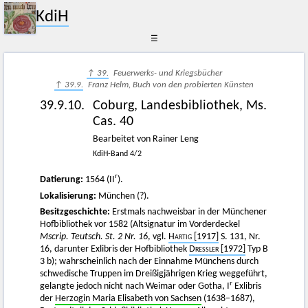
KdiH
☰
↑ 39.
Feuerwerks- und Kriegsbücher
↑ 39.9.
Franz Helm, Buch von den probierten Künsten
39.9.10.
Coburg, Landesbibliothek, Ms.
Cas. 40
Bearbeitet von Rainer Leng
KdiH-Band 4/2
r
Datierung:
1564 (II
).
Lokalisierung:
München (?).
Besitzgeschichte:
Erstmals nachweisbar in der Münchener
Hofbibliothek vor 1582 (Altsignatur im Vorderdeckel
Mscrip. Teutsch. St. 2 Nr. 16
, vgl.
Hartig
[1917]
S. 131, Nr.
16, darunter Exlibris der Hofbibliothek
Dressler
[1972]
Typ B
3 b); wahrscheinlich nach der Einnahme Münchens durch
schwedische Truppen im Dreißigjährigen Krieg weggeführt,
r
gelangte jedoch nicht nach Weimar oder Gotha, I
Exlibris
der
Herzogin Maria Elisabeth von Sachsen
(1638–1687),