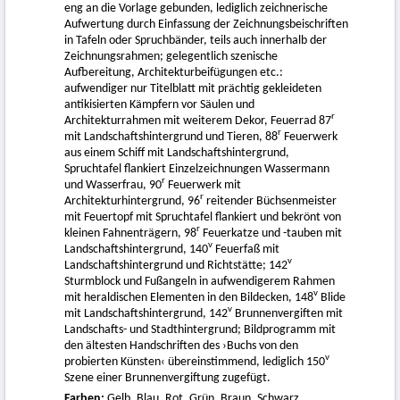
eng an die Vorlage gebunden, lediglich zeichnerische
Aufwertung durch Einfassung der Zeichnungsbeischriften
in Tafeln oder Spruchbänder, teils auch innerhalb der
Zeichnungsrahmen; gelegentlich szenische
Aufbereitung, Architekturbeifügungen etc.:
aufwendiger nur Titelblatt mit prächtig gekleideten
antikisierten Kämpfern vor Säulen und
r
Architekturrahmen mit weiterem Dekor, Feuerrad 87
r
mit Landschaftshintergrund und Tieren, 88
Feuerwerk
aus einem Schiff mit Landschaftshintergrund,
Spruchtafel flankiert Einzelzeichnungen Wassermann
r
und Wasserfrau, 90
Feuerwerk mit
r
Architekturhintergrund, 96
reitender Büchsenmeister
mit Feuertopf mit Spruchtafel flankiert und bekrönt von
r
kleinen Fahnenträgern, 98
Feuerkatze und -tauben mit
v
Landschaftshintergrund, 140
Feuerfaß mit
v
Landschaftshintergrund und Richtstätte; 142
Sturmblock und Fußangeln in aufwendigerem Rahmen
v
mit heraldischen Elementen in den Bildecken, 148
Blide
v
mit Landschaftshintergrund, 142
Brunnenvergiften mit
Landschafts- und Stadthintergrund; Bildprogramm mit
den ältesten Handschriften des ›Buchs von den
v
probierten Künsten‹ übereinstimmend, lediglich 150
Szene einer Brunnenvergiftung zugefügt.
Farben:
Gelb, Blau, Rot, Grün, Braun, Schwarz.