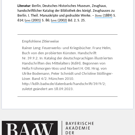
Literatur:
Berlin, Deutsches Historisches Museum, Zeughaus,
handschriftlicher Katalog der Bibliothek des königl. Zeughauses zu
Berlin. I. Theil. Manuskripte und gedruckte Werke. –
Jähns
(1889)
S.
614;
Leng
(2001)
S. 86;
Leng
(2002)
Bd. 2, S. 25.
Empfohlene Zitierweise
Rainer Leng: Feuerwerks- und Kriegsbücher. Franz Helm,
Buch von den probierten Künsten. Handschrift
Nr. 39.9.2. In: Katalog der deutschsprachigen illustrierten
Handschriften des Mittelalters (KdiH). Begonnen von
Hella Frühmorgen-Voss und Norbert H. Ott. Hrsg. von
Ulrike Bodemann, Peter Schmidt und Christine Stöllinger-
Löser. Band 4/2. München 2010.
http://kdih.badw.de/datenbank/handschrift/39/9/2;
zuletzt geändert am 18.09.2023.