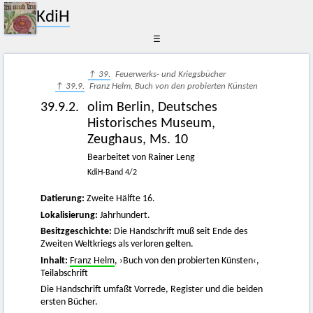
KdiH
☰
↑ 39.
Feuerwerks- und Kriegsbücher
↑ 39.9.
Franz Helm, Buch von den probierten Künsten
39.9.2.
olim Berlin, Deutsches
Historisches Museum,
Zeughaus, Ms. 10
Bearbeitet von Rainer Leng
KdiH-Band 4/2
Datierung:
Zweite Hälfte 16.
Lokalisierung:
Jahrhundert.
Besitzgeschichte:
Die Handschrift muß seit Ende des
Zweiten Weltkriegs als verloren gelten.
Inhalt:
Franz Helm
, ›Buch von den probierten Künsten‹,
Teilabschrift
Die Handschrift umfaßt Vorrede, Register und die beiden
ersten Bücher.