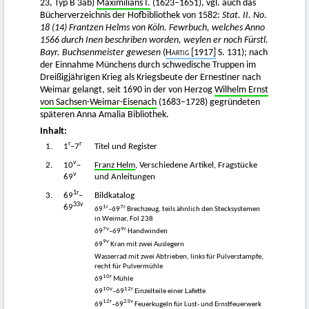
23, Typ B 3ab)
Maximilians I.
(1623–1651), vgl. auch das
Bücherverzeichnis der Hofbibliothek von 1582:
Stat. II. No.
18 (14) Frantzen Helms von Köln. Fewrbuch, welches Anno
1566 durch Inen beschriben worden, weylen er noch Fürstl.
Bayr. Buchsenmeister gewesen
(
Hartig
[1917]
S. 131); nach
der Einnahme Münchens durch schwedische Truppen im
Dreißigjährigen Krieg als Kriegsbeute der Ernestiner nach
Weimar gelangt, seit 1690 in der von Herzog
Wilhelm Ernst
von Sachsen-Weimar-Eisenach
(1683–1728) gegründeten
späteren Anna Amalia Bibliothek.
Inhalt:
r
r
1.
1
–7
Titel und Register
v
2.
10
–
Franz Helm
, Verschiedene Artikel, Fragstücke
v
69
und Anleitungen
1
r
3.
69
–
Bildkatalog
33
v
69
1
r
7
r
69
–69
Brechzeug, teils ähnlich den Stecksystemen
in Weimar, Fol 238
7
v
9
r
69
–69
Handwinden
9
v
69
Kran mit zwei Auslegern
Wasserrad mit zwei Abtrieben, links für Pulverstampfe,
recht für Pulvermühle
10
r
69
Mühle
10
v
12
r
69
–69
Einzelteile einer Lafette
12
r
23
v
69
–69
Feuerkugeln für Lust- und Ernstfeuerwerk