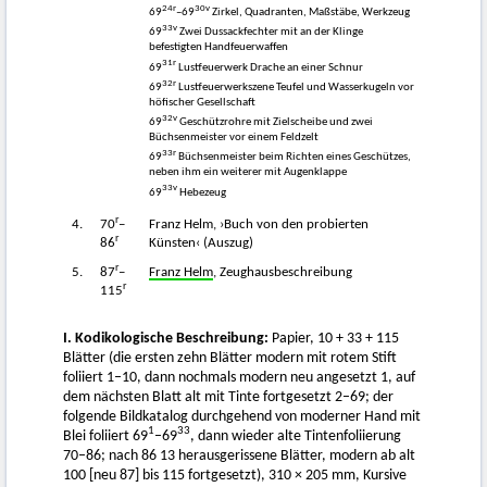
24
r
30
v
69
–69
Zirkel, Quadranten, Maßstäbe, Werkzeug
33
v
69
Zwei Dussackfechter mit an der Klinge
befestigten Handfeuerwaffen
31
r
69
Lustfeuerwerk Drache an einer Schnur
32
r
69
Lustfeuerwerkszene Teufel und Wasserkugeln vor
höfischer Gesellschaft
32
v
69
Geschützrohre mit Zielscheibe und zwei
Büchsenmeister vor einem Feldzelt
33
r
69
Büchsenmeister beim Richten eines Geschützes,
neben ihm ein weiterer mit Augenklappe
33
v
69
Hebezeug
r
4.
70
–
Franz Helm, ›Buch von den probierten
r
86
Künsten‹ (Auszug)
r
5.
87
–
Franz Helm
, Zeughausbeschreibung
r
115
I. Kodikologische Beschreibung:
Papier, 10 + 33 + 115
Blätter (die ersten zehn Blätter modern mit rotem Stift
foliiert 1–10, dann nochmals modern neu angesetzt 1, auf
dem nächsten Blatt alt mit Tinte fortgesetzt 2–69; der
folgende Bildkatalog durchgehend von moderner Hand mit
1
33
Blei foliiert 69
–69
, dann wieder alte Tintenfoliierung
70–86; nach 86 13 herausgerissene Blätter, modern ab alt
100 [neu 87] bis 115 fortgesetzt), 310 × 205 mm, Kursive