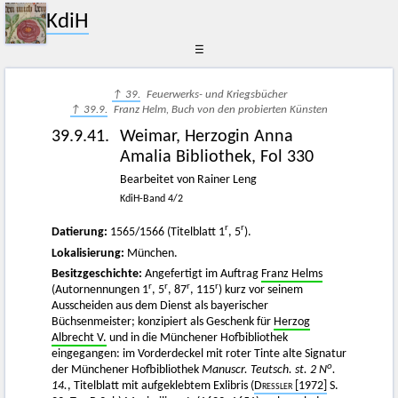
KdiH
☰
↑ 39.
Feuerwerks- und Kriegsbücher
↑ 39.9.
Franz Helm, Buch von den probierten Künsten
39.9.41.
Weimar, Herzogin Anna
Amalia Bibliothek, Fol 330
Bearbeitet von Rainer Leng
KdiH-Band 4/2
r
r
Datierung:
1565/1566 (Titelblatt 1
, 5
).
Lokalisierung:
München.
Besitzgeschichte:
Angefertigt im Auftrag
Franz Helms
r
r
r
r
(Autornennungen 1
, 5
, 87
, 115
) kurz vor seinem
Ausscheiden aus dem Dienst als bayerischer
Büchsenmeister; konzipiert als Geschenk für
Herzog
Albrecht V.
und in die Münchener Hofbibliothek
eingegangen: im Vorderdeckel mit roter Tinte alte Signatur
o
der Münchener Hofbibliothek
Manuscr. Teutsch. st. 2 N
.
14.
, Titelblatt mit aufgeklebtem Exlibris (
Dressler
[1972]
S.