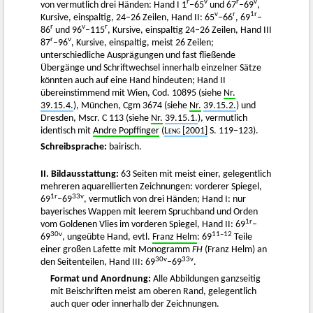
r
v
r
v
von vermutlich drei Händen: Hand I 1
–65
und 67
–69
,
v
r
1
r
Kursive, einspaltig, 24–26 Zeilen, Hand II: 65
–66
, 69
–
r
v
r
86
und 96
–115
, Kursive, einspaltig 24–26 Zeilen, Hand III
r
v
87
–96
, Kursive, einspaltig, meist 26 Zeilen;
unterschiedliche Ausprägungen und fast fließende
Übergänge und Schriftwechsel innerhalb einzelner Sätze
könnten auch auf eine Hand hindeuten; Hand II
übereinstimmend mit Wien, Cod. 10895 (siehe
Nr.
39.15.4.
), München, Cgm 3674 (siehe
Nr.
39.15.2.
) und
Dresden, Mscr. C 113 (siehe
Nr.
39.15.1.
), vermutlich
identisch mit
Andre Popffinger
(
Leng
[2001]
S. 119–123).
Schreibsprache:
bairisch.
II. Bildausstattung:
63 Seiten mit meist einer, gelegentlich
mehreren aquarellierten Zeichnungen: vorderer Spiegel,
1
r
33
v
69
–69
, vermutlich von drei Händen; Hand I: nur
bayerisches Wappen mit leerem Spruchband und Orden
1
r
vom Goldenen Vlies im vorderen Spiegel, Hand II: 69
–
30
v
11
–
12
69
, ungeübte Hand, evtl.
Franz Helm
: 69
Teile
einer großen Lafette mit Monogramm
FH
(Franz Helm) an
30
v
33
v
den Seitenteilen, Hand III: 69
–69
.
Format und Anordnung:
Alle Abbildungen ganzseitig
mit Beischriften meist am oberen Rand, gelegentlich
auch quer oder innerhalb der Zeichnungen.