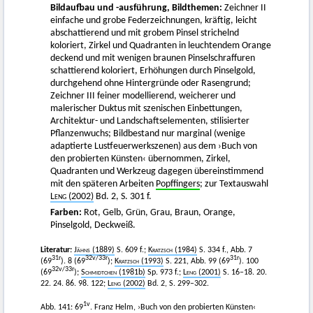
Bildaufbau und -ausführung, Bildthemen:
Zeichner II
einfache und grobe Federzeichnungen, kräftig, leicht
abschattierend und mit grobem Pinsel strichelnd
koloriert, Zirkel und Quadranten in leuchtendem Orange
deckend und mit wenigen braunen Pinselschraffuren
schattierend koloriert, Erhöhungen durch Pinselgold,
durchgehend ohne Hintergründe oder Rasengrund;
Zeichner III feiner modellierend, weicherer und
malerischer Duktus mit szenischen Einbettungen,
Architektur- und Landschaftselementen, stilisierter
Pflanzenwuchs; Bildbestand nur marginal (wenige
adaptierte Lustfeuerwerkszenen) aus dem ›Buch von
den probierten Künsten‹ übernommen, Zirkel,
Quadranten und Werkzeug dagegen übereinstimmend
mit den späteren Arbeiten
Popffingers
; zur Textauswahl
Leng
(2002)
Bd. 2, S. 301 f.
Farben:
Rot, Gelb, Grün, Grau, Braun, Orange,
Pinselgold, Deckweiß.
Literatur:
Jähns
(1889)
S. 609 f.;
Kratzsch
(1984)
S. 334 f., Abb. 7
31
r
32
v/
33
r
31
r
(69
). 8 (69
);
Kratzsch
(1993)
S. 221, Abb. 99 (69
). 100
32
v/
33
r
(69
);
Schmidtchen
(1981b)
Sp. 973 f.;
Leng
(2001)
S. 16–18. 20.
22. 24. 86. 98. 122;
Leng
(2002)
Bd. 2, S. 299–302.
1
v
Abb. 141: 69
. Franz Helm, ›Buch von den probierten Künsten‹