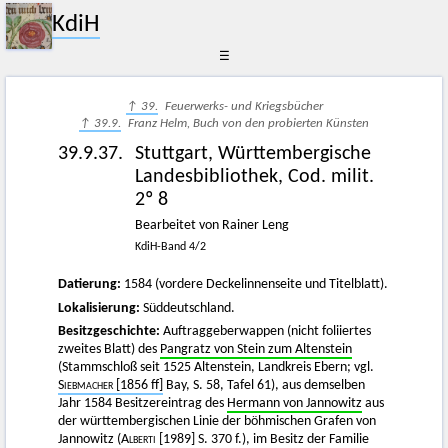
KdiH
☰
↑ 39.
Feuerwerks- und Kriegsbücher
↑ 39.9.
Franz Helm, Buch von den probierten Künsten
39.9.37.
Stuttgart, Württembergische
Landesbibliothek, Cod. milit.
2º 8
Bearbeitet von Rainer Leng
KdiH-Band 4/2
Datierung:
1584 (vordere Deckelinnenseite und Titelblatt).
Lokalisierung:
Süddeutschland.
Besitzgeschichte:
Auftraggeberwappen (nicht foliiertes
zweites Blatt) des
Pangratz von Stein zum Altenstein
(Stammschloß seit 1525 Altenstein, Landkreis Ebern; vgl.
Siebmacher
[1856 ff]
Bay, S. 58, Tafel 61), aus demselben
Jahr 1584 Besitzereintrag des
Hermann von Jannowitz
aus
der württembergischen Linie der böhmischen Grafen von
Jannowitz (
Alberti
[1989] S. 370 f.), im Besitz der Familie