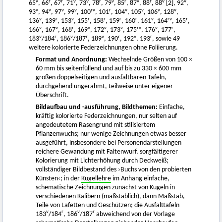
v
r
r
v
v
r
v
r
v
r
v
v
65
, 66
, 67
, 71
, 73
, 78
, 79
, 85
, 87
, 88
, 88
[2], 92
,
v
v
v
v
rv
r
v
v
v
v
93
, 94
, 97
, 99
, 100
, 101
, 104
, 105
, 106
, 128
,
v
r
v
r
r
r
r
v
rv
r
136
, 139
, 153
, 155
, 158
, 159
, 160
, 161
, 164
, 165
,
v
v
r
v
v
v
rv
v
r
166
, 167
, 168
, 169
, 172
, 173
, 175
, 176
, 177
,
v
r
v
r
v
r
v
r
183
/184
, 186
/187
, 189
, 190
, 192
, 193
, sowie 49
weitere kolorierte Federzeichnungen ohne Foliierung.
Format und Anordnung:
Wechselnde Größen von 100 ×
60 mm bis seitenfüllend und auf bis zu 330 × 600 mm
großen doppelseitigen und ausfaltbaren Tafeln,
durchgehend ungerahmt, teilweise unter eigener
Überschrift.
Bildaufbau und -ausführung, Bildthemen:
Einfache,
kräftig kolorierte Federzeichnungen, nur selten auf
angedeutetem Rasengrund mit stilisiertem
Pflanzenwuchs; nur wenige Zeichnungen etwas besser
ausgeführt, insbesondere bei Personendarstellungen
reichere Gewandung mit Faltenwurf, sorgfältigerer
Kolorierung mit Lichterhöhung durch Deckweiß;
vollständiger Bildbestand des ›Buchs von den probierten
Künsten‹; in der
Kugellehre
im Anhang einfache,
schematische Zeichnungen zunächst von Kugeln in
verschiedenen Kalibern (maßstäblich), dann Maßstab,
Teile von Lafetten und Geschützen; die Ausfalttafeln
v
r
v
r
183
/184
, 186
/187
abweichend von der Vorlage