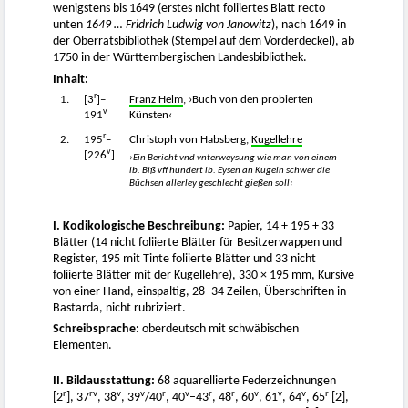
wenigstens bis 1649 (erstes nicht foliiertes Blatt recto
unten
1649 … Fridrich Ludwig von Janowitz
), nach 1649 in
der Oberratsbibliothek (Stempel auf dem Vorderdeckel), ab
1750 in der Württembergischen Landesbibliothek.
Inhalt:
r
1.
[3
]–
Franz Helm
, ›Buch von den probierten
v
191
Künsten‹
r
2.
195
–
Christoph von Habsberg,
Kugellehre
v
[226
]
›Ein Bericht vnd vnterweysung wie man von einem
lb. Biß vff hundert lb. Eysen an Kugeln schwer die
Büchsen allerley geschlecht gießen soll‹
I. Kodikologische Beschreibung:
Papier, 14 + 195 + 33
Blätter (14 nicht foliierte Blätter für Besitzerwappen und
Register, 195 mit Tinte foliierte Blätter und 33 nicht
foliierte Blätter mit der Kugellehre), 330 × 195 mm, Kursive
von einer Hand, einspaltig, 28–34 Zeilen, Überschriften in
Bastarda, nicht rubriziert.
Schreibsprache:
oberdeutsch mit schwäbischen
Elementen.
II. Bildausstattung:
68 aquarellierte Federzeichnungen
r
rv
v
v
r
v
r
r
v
v
v
r
[2
], 37
, 38
, 39
/40
, 40
–43
, 48
, 60
, 61
, 64
, 65
[2],