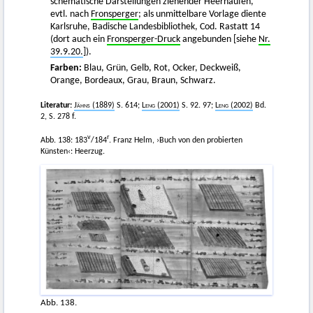
schematische Darstellungen ziehender Heerhaufen,
evtl. nach
Fronsperger
; als unmittelbare Vorlage diente
Karlsruhe, Badische Landesbibliothek, Cod. Rastatt 14
(dort auch ein
Fronsperger-Druck
angebunden [siehe
Nr.
39.9.20.
]).
Farben:
Blau, Grün, Gelb, Rot, Ocker, Deckweiß,
Orange, Bordeaux, Grau, Braun, Schwarz.
Literatur:
Jähns
(1889)
S. 614;
Leng
(2001)
S. 92. 97;
Leng
(2002)
Bd.
2, S. 278 f.
v
r
Abb. 138: 183
/184
. Franz Helm, ›Buch von den probierten
Künsten‹: Heerzug.
Abb. 138.