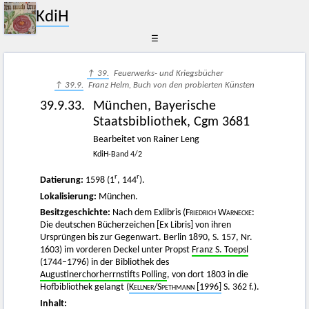
KdiH
☰
↑ 39.
Feuerwerks- und Kriegsbücher
↑ 39.9.
Franz Helm, Buch von den probierten Künsten
39.9.33.
München, Bayerische
Staatsbibliothek, Cgm 3681
Bearbeitet von Rainer Leng
KdiH-Band 4/2
r
r
Datierung:
1598 (1
, 144
).
Lokalisierung:
München.
Besitzgeschichte:
Nach dem Exlibris (
Friedrich Warnecke
:
Die deutschen Bücherzeichen [Ex Libris] von ihren
Ursprüngen bis zur Gegenwart. Berlin 1890, S. 157, Nr.
1603) im vorderen Deckel unter Propst
Franz S. Toepsl
(1744–1796) in der Bibliothek des
Augustinerchorherrnstifts Polling
, von dort 1803 in die
Hofbibliothek gelangt (
Kellner
/
Spethmann
[1996]
S. 362 f.).
Inhalt: