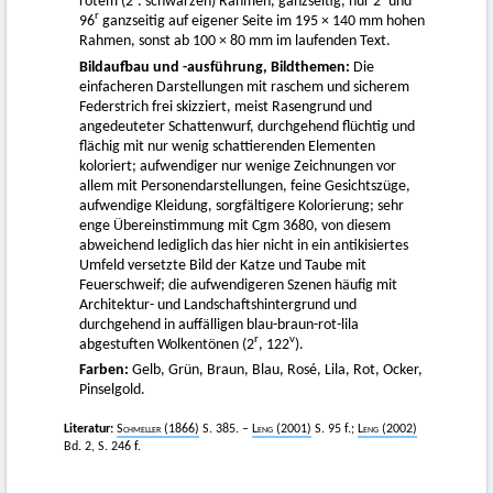
rotem (2
: schwarzen) Rahmen, ganzseitig, nur 2
und
r
96
ganzseitig auf eigener Seite im 195 × 140 mm hohen
Rahmen, sonst ab 100 × 80 mm im laufenden Text.
Bildaufbau und -ausführung, Bildthemen:
Die
einfacheren Darstellungen mit raschem und sicherem
Federstrich frei skizziert, meist Rasengrund und
angedeuteter Schattenwurf, durchgehend flüchtig und
flächig mit nur wenig schattierenden Elementen
koloriert; aufwendiger nur wenige Zeichnungen vor
allem mit Personendarstellungen, feine Gesichtszüge,
aufwendige Kleidung, sorgfältigere Kolorierung; sehr
enge Übereinstimmung mit Cgm 3680, von diesem
abweichend lediglich das hier nicht in ein antikisiertes
Umfeld versetzte Bild der Katze und Taube mit
Feuerschweif; die aufwendigeren Szenen häufig mit
Architektur- und Landschaftshintergrund und
durchgehend in auffälligen blau-braun-rot-lila
r
v
abgestuften Wolkentönen (2
, 122
).
Farben:
Gelb, Grün, Braun, Blau, Rosé, Lila, Rot, Ocker,
Pinselgold.
Literatur:
Schmeller
(1866)
S. 385. –
Leng
(2001)
S. 95 f.;
Leng
(2002)
Bd. 2, S. 246 f.