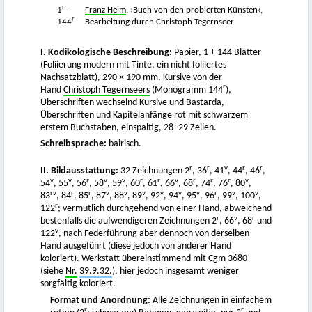
r
1
–
Franz Helm
, ›Buch von den probierten Künsten‹,
r
144
Bearbeitung durch Christoph Tegernseer
I. Kodikologische Beschreibung:
Papier, 1 + 144 Blätter
(Foliierung modern mit Tinte, ein nicht foliiertes
Nachsatzblatt), 290 × 190 mm, Kursive von der
r
Hand
Christoph Tegernseers
(Monogramm 144
),
Überschriften wechselnd Kursive und Bastarda,
Überschriften und Kapitelanfänge rot mit schwarzem
erstem Buchstaben, einspaltig, 28–29 Zeilen.
Schreibsprache:
bairisch.
r
r
v
r
r
II. Bildausstattung:
32 Zeichnungen 2
, 36
, 41
, 44
, 46
,
v
v
r
v
v
r
r
v
r
r
r
v
54
, 55
, 56
, 58
, 59
, 60
, 61
, 66
, 68
, 74
, 76
, 80
,
rv
r
r
v
v
v
v
v
v
r
v
v
83
, 84
, 85
, 87
, 88
, 89
, 92
, 94
, 95
, 96
, 99
, 100
,
r
122
; vermutlich durchgehend von einer Hand, abweichend
r
v
r
bestenfalls die aufwendigeren Zeichnungen 2
, 66
, 68
und
v
122
, nach Federführung aber dennoch von derselben
Hand ausgeführt (diese jedoch von anderer Hand
koloriert). Werkstatt übereinstimmend mit Cgm 3680
(siehe
Nr.
39.9.32.
), hier jedoch insgesamt weniger
sorgfältig koloriert.
Format und Anordnung:
Alle Zeichnungen in einfachem
r
r