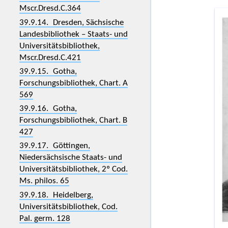
Mscr.Dresd.C.364
39.9.14. Dresden, Sächsische
Landesbibliothek – Staats- und
Universitätsbibliothek,
Mscr.Dresd.C.421
39.9.15. Gotha,
Forschungsbibliothek, Chart. A
569
39.9.16. Gotha,
Forschungsbibliothek, Chart. B
427
39.9.17. Göttingen,
Niedersächsische Staats- und
Universitätsbibliothek, 2º Cod.
Ms. philos. 65
39.9.18. Heidelberg,
Universitätsbibliothek, Cod.
Pal. germ. 128