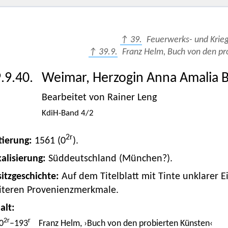
↑ 39.
Feuerwerks- und Krie
↑ 39.9.
Franz Helm, Buch von den pr
.9.40.
Weimar, Herzogin Anna Amalia Bi
Bearbeitet von Rainer Leng
KdiH-Band 4/2
2
r
tierung:
1561 (0
).
alisierung:
Süddeutschland (München?).
itzgeschichte:
Auf dem Titelblatt mit Tinte unklarer E
iteren Provenienzmerkmale.
alt:
2
r
r
0
–193
Franz Helm
, ›Buch von den probierten Künsten‹