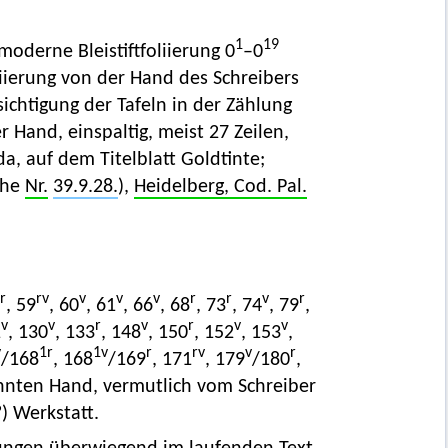
1
19
(moderne Bleistiftfoliierung 0
–0
liierung von der Hand des Schreibers
ichtigung der Tafeln in der Zählung
r Hand, einspaltig, meist 27 Zeilen,
a, auf dem Titelblatt Goldtinte;
ehe
Nr.
39.9.28.
),
Heidelberg, Cod. Pal.
r
rv
v
v
v
r
r
v
r
, 59
, 60
, 61
, 66
, 68
, 73
, 74
, 79
,
v
v
r
v
r
v
v
1
, 130
, 133
, 148
, 150
, 152
, 153
,
v
1
r
1
v
r
rv
v
r
/168
, 168
/169
, 171
, 179
/180
,
nnten Hand, vermutlich vom Schreiber
 Werkstatt.