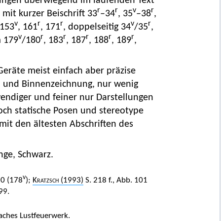
nungen überwiegend im laufenden Text
r
r
v
r
mit kurzer Beischrift 33
–34
, 35
–38
,
v
r
r
v
r
 153
, 161
, 171
, doppelseitig 34
/35
,
v
r
r
r
r
r
m 179
/180
, 183
, 187
, 188
, 189
,
Geräte meist einfach aber präzise
en und Binnenzeichnung, nur wenig
ndiger und feiner nur Darstellungen
och statische Posen und stereotype
it den ältesten Abschriften des
nge, Schwarz.
v
10 (178
);
Kratzsch
(1993)
S. 218 f., Abb. 101
99.
aches Lustfeuerwerk.