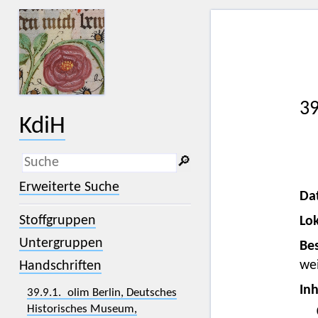
39
KdiH
🔎︎
_
(der Unterstrich) ist Platzhalter für
Erweiterte Suche
genau ein Zeichen.
Da
%
(das Prozentzeichen) ist Platzhalter
Stoffgruppen
Lok
für kein, ein oder mehr als ein
Zeichen.
Untergruppen
Bes
we
Handschriften
Inh
39.9.1. olim Berlin, Deutsches
Historisches Museum,