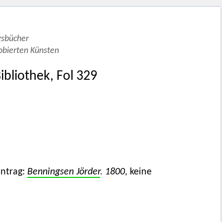
gsbücher
obierten Künsten
bliothek, Fol 329
intrag:
Benningsen Jörder
. 1800
, keine