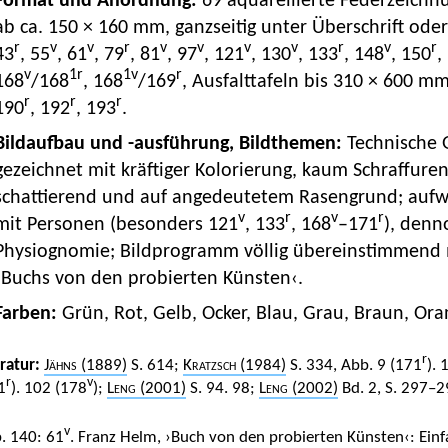
Format und Anordnung:
69 aquarellierte Federzeich
ab ca. 150 × 160 mm, ganzseitig unter Überschrift oder 
r
v
v
r
v
v
v
v
r
v
r
43
, 55
, 61
, 79
, 81
, 97
, 121
, 130
, 133
, 148
, 150
,
v
1
r
1
v
r
168
/168
, 168
/169
, Ausfalttafeln bis 310 × 600 m
r
r
r
190
, 192
, 193
.
Bildaufbau und -ausführung, Bildthemen:
Technische 
gezeichnet mit kräftiger Kolorierung, kaum Schraffur
schattierend und auf angedeutetem Rasengrund; aufwe
v
r
v
r
mit Personen (besonders 121
, 133
, 168
–171
), denn
Physiognomie; Bildprogramm völlig übereinstimmend m
›Buchs von den probierten Künsten‹.
Farben:
Grün, Rot, Gelb, Ocker, Blau, Grau, Braun, Ora
r
eratur:
Jähns
(1889)
S. 614;
Kratzsch
(1984)
S. 334, Abb. 9 (171
). 
r
v
1
). 102 (178
);
Leng
(2001)
S. 94. 98;
Leng
(2002)
Bd. 2, S. 297–2
v
. 140: 61
. Franz Helm, ›Buch von den probierten Künsten‹: Einf