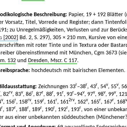
Kodikologische Beschreibung:
Papier, 19 + 192 Blätter 
r Vorsatz, Titel, Vorrede und Register; dann Tintenfo
91; zu Unregelmäßigkeiten, Verlusten und zur Berücks
g
[2002]
Bd. 2, S. 297), 305 × 210 mm, Kursive von eine
rschriften mit roter Tinte und in Textura oder Bastard
hreiber übereinstimmend mit München, Cgm 3673 (si
rm. 132
und
Dresden, Mscr. C 117
.
hreibsprache:
hochdeutsch mit bairischen Elementen.
r
r
r
v
v
 Bildausstattung:
Zeichnungen 33
–38
, 43
, 54
, 55
, 56
v
rv
v
r
r
r
r
r
v
v
v
v
, 82
, 83
, 86
, 87
, 88
, 91
, 93
–94
, 97
, 98
, 99
, 12
v
r
rv
r
r
2
rv
v
r
r
4
, 156
, 158
, 159
, 161
, 161
, 162
, 165
, 167
, 168
r
r
r
r
r
r
r
3
, 187
, 188
, 189
, 190
, 192
, 193
, von einer unbeka
er aus einer unbekannten süddeutschen (Münchener?)