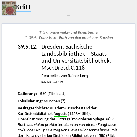
KdiH
☰
↑ 39.
Feuerwerks- und Kriegsbücher
↑ 39.9.
Franz Helm, Buch von den probierten Künsten
39.9.12.
Dresden, Sächsische
Landesbibliothek – Staats-
und Universitätsbibliothek,
Mscr.Dresd.C.118
Bearbeitet von Rainer Leng
KdiH-Band 4/2
Datierung:
1560 (Titelblatt).
Lokalisierung:
München (?).
Besitzgeschichte:
Aus dem Grundbestand der
Kurfürstenbibliothek
Augusts
(1553–1586);
o
Übereinstimmung des Eintrags im vorderen Spiegel
N
4
Buch aus vielen probierten Kunsten von einem Zeughause
1560 oder Philips Herzog von Cleves Büchsenmeisterei
mit
dem Katalog der kurfürstlichen Bibliothek von 1580 (Bibl.