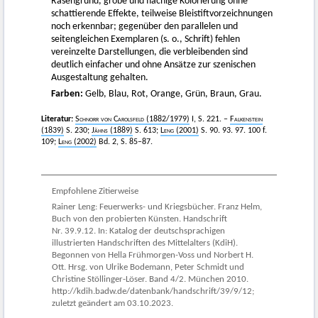
Rasengrund, grobe und flächige Kolorierung ohne
schattierende Effekte, teilweise Bleistiftvorzeichnungen
noch erkennbar; gegenüber den parallelen und
seitengleichen Exemplaren (s. o., Schrift) fehlen
vereinzelte Darstellungen, die verbleibenden sind
deutlich einfacher und ohne Ansätze zur szenischen
Ausgestaltung gehalten.
Farben:
Gelb, Blau, Rot, Orange, Grün, Braun, Grau.
Literatur:
Schnorr von Carolsfeld
(1882/1979)
I, S. 221. –
Falkenstein
(1839)
S. 230;
Jähns
(1889)
S. 613;
Leng
(2001)
S. 90. 93. 97. 100 f.
109;
Leng
(2002)
Bd. 2, S. 85–87.
Empfohlene Zitierweise
Rainer Leng: Feuerwerks- und Kriegsbücher. Franz Helm,
Buch von den probierten Künsten. Handschrift
Nr. 39.9.12. In: Katalog der deutschsprachigen
illustrierten Handschriften des Mittelalters (KdiH).
Begonnen von Hella Frühmorgen-Voss und Norbert H.
Ott. Hrsg. von Ulrike Bodemann, Peter Schmidt und
Christine Stöllinger-Löser. Band 4/2. München 2010.
http://kdih.badw.de/datenbank/handschrift/39/9/12;
zuletzt geändert am 03.10.2023.