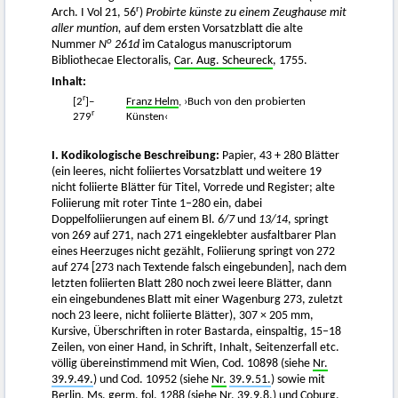
r
Arch. I Vol 21, 56
)
Probirte künste zu einem Zeughause mit
aller muntion,
auf dem ersten Vorsatzblatt die alte
o
Nummer
N
261d
im Catalogus manuscriptorum
Bibliothecae Electoralis,
Car. Aug. Scheureck
, 1755.
Inhalt:
r
[2
]–
Franz Helm
, ›Buch von den probierten
r
279
Künsten‹
I. Kodikologische Beschreibung:
Papier, 43 + 280 Blätter
(ein leeres, nicht foliiertes Vorsatzblatt und weitere 19
nicht foliierte Blätter für Titel, Vorrede und Register; alte
Foliierung mit roter Tinte 1–280 ein, dabei
Doppelfoliierungen auf einem Bl.
6/7
und
13/14
, springt
von 269 auf 271, nach 271 eingeklebter ausfaltbarer Plan
eines Heerzuges nicht gezählt, Foliierung springt von 272
auf 274 [273 nach Textende falsch eingebunden], nach dem
letzten foliierten Blatt 280 noch zwei leere Blätter, dann
ein eingebundenes Blatt mit einer Wagenburg 273, zuletzt
noch 23 leere, nicht foliierte Blätter), 307 × 205 mm,
Kursive, Überschriften in roter Bastarda, einspaltig, 15–18
Zeilen, von einer Hand, in Schrift, Inhalt, Seitenzerfall etc.
völlig übereinstimmend mit Wien, Cod. 10898 (siehe
Nr.
39.9.49.
) und Cod. 10952 (siehe
Nr.
39.9.51.
) sowie mit
Berlin, Ms. germ. fol. 1288 (siehe
Nr.
39.9.8.
) und Coburg,