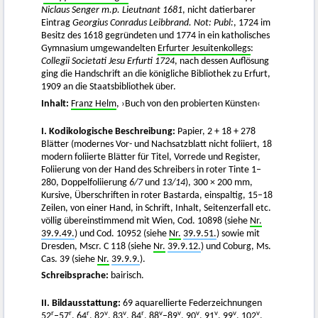
Niclaus Senger m.p. Lieutnant 1681
, nicht datierbarer
Eintrag
Georgius Conradus Leibbrand. Not: Publ:
, 1724 im
Besitz des 1618 gegründeten und 1774 in ein katholisches
Gymnasium umgewandelten
Erfurter Jesuitenkollegs
:
Collegii Societati Jesu Erfurti 1724
, nach dessen Auflösung
ging die Handschrift an die königliche Bibliothek zu Erfurt,
1909 an die Staatsbibliothek über.
Inhalt:
Franz Helm
, ›Buch von den probierten Künsten‹
I. Kodikologische Beschreibung:
Papier, 2 + 18 + 278
Blätter (modernes Vor- und Nachsatzblatt nicht foliiert, 18
modern foliierte Blätter für Titel, Vorrede und Register,
Foliierung von der Hand des Schreibers in roter Tinte 1–
280, Doppelfoliierung
6/7
und
13/14
), 300 × 200 mm,
Kursive, Überschriften in roter Bastarda, einspaltig, 15–18
Zeilen, von einer Hand, in Schrift, Inhalt, Seitenzerfall etc.
völlig übereinstimmend mit Wien, Cod. 10898 (siehe
Nr.
39.9.49.
) und Cod. 10952 (siehe
Nr.
39.9.51.
) sowie mit
Dresden, Mscr. C 118 (siehe
Nr.
39.9.12.
) und Coburg, Ms.
Cas. 39 (siehe
Nr.
39.9.9.
).
Schreibsprache:
bairisch.
II. Bildausstattung:
69 aquarellierte Federzeichnungen
r
r
r
v
v
r
v
v
v
v
v
v
52
–57
, 64
, 82
, 83
, 84
, 88
–89
, 90
, 91
, 99
, 102
,