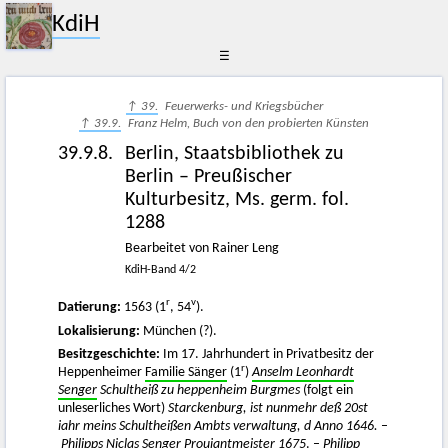
KdiH
☰
↑ 39.
Feuerwerks- und Kriegsbücher
↑ 39.9.
Franz Helm, Buch von den probierten Künsten
39.9.8.
Berlin, Staatsbibliothek zu
Berlin – Preußischer
Kulturbesitz, Ms. germ. fol.
1288
Bearbeitet von Rainer Leng
KdiH-Band 4/2
r
v
Datierung:
1563 (1
, 54
).
Lokalisierung:
München (?).
Besitzgeschichte:
Im 17. Jahrhundert in Privatbesitz der
r
Heppenheimer
Familie Sänger
(1
)
Anselm Leonhardt
Senger
Schultheiß zu heppenheim Burgmes
(folgt ein
unleserliches Wort)
Starckenburg, ist nunmehr deß 20st
iahr meins Schultheißen Ambts verwaltung, d Anno 1646.
–
Philipps Niclas Senger
Prouiantmeister 1675
. –
Philipp