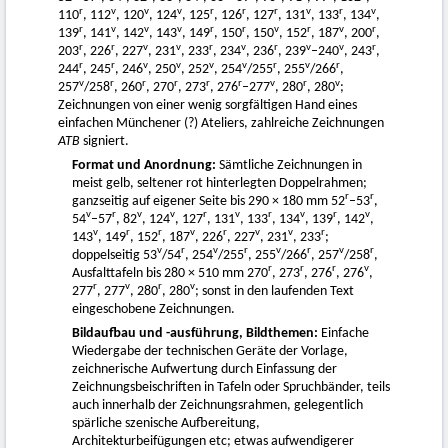
r
v
v
v
r
r
r
v
r
v
110
, 112
, 120
, 124
, 125
, 126
, 127
, 131
, 133
, 134
,
r
v
v
v
r
r
v
r
v
r
139
, 141
, 142
, 143
, 149
, 150
, 150
, 152
, 187
, 200
,
r
r
v
v
r
v
r
v
v
r
203
, 226
, 227
, 231
, 233
, 234
, 236
, 239
–240
, 243
,
r
r
v
v
v
v
r
v
r
244
, 245
, 246
, 250
, 252
, 254
/255
, 255
/266
,
v
r
r
r
r
r
v
r
v
257
/258
, 260
, 270
, 273
, 276
–277
, 280
, 280
;
Zeichnungen von einer wenig sorgfältigen Hand eines
einfachen Münchener (?) Ateliers, zahlreiche Zeichnungen
ATB
signiert.
Format und Anordnung:
Sämtliche Zeichnungen in
meist gelb, seltener rot hinterlegten Doppelrahmen;
r
r
ganzseitig auf eigener Seite bis 290 × 180 mm 52
–53
,
v
r
v
v
r
v
r
v
r
v
54
–57
, 82
, 124
, 127
, 131
, 133
, 134
, 139
, 142
,
v
r
r
v
r
v
v
r
143
, 149
, 152
, 187
, 226
, 227
, 231
, 233
;
v
r
v
r
v
r
v
r
doppelseitig 53
/54
, 254
/255
, 255
/266
, 257
/258
,
r
r
r
v
Ausfalttafeln bis 280 × 510 mm 270
, 273
, 276
, 276
,
r
v
r
v
277
, 277
, 280
, 280
; sonst in den laufenden Text
eingeschobene Zeichnungen.
Bildaufbau und -ausführung, Bildthemen:
Einfache
Wiedergabe der technischen Geräte der Vorlage,
zeichnerische Aufwertung durch Einfassung der
Zeichnungsbeischriften in Tafeln oder Spruchbänder, teils
auch innerhalb der Zeichnungsrahmen, gelegentlich
spärliche szenische Aufbereitung,
Architekturbeifügungen etc; etwas aufwendigerer