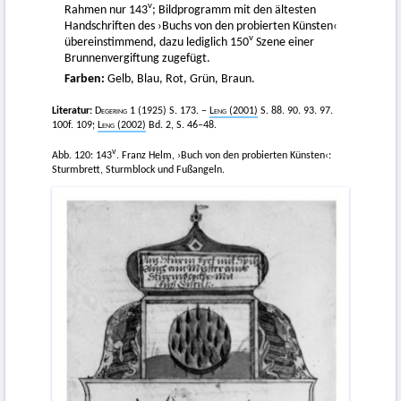
v
Rahmen nur 143
; Bildprogramm mit den ältesten
Handschriften des ›Buchs von den probierten Künsten‹
v
übereinstimmend, dazu lediglich 150
Szene einer
Brunnenvergiftung zugefügt.
Farben:
Gelb, Blau, Rot, Grün, Braun.
Literatur:
Degering 1
(1925) S. 173. –
Leng
(2001)
S. 88. 90. 93. 97.
100f. 109;
Leng
(2002)
Bd. 2, S. 46–48.
v
Abb. 120: 143
. Franz Helm, ›Buch von den probierten Künsten‹:
Sturmbrett, Sturmblock und Fußangeln.