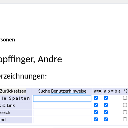
rsonen
opffinger, Andre
rzeichnungen:
Zurücksetzen
Suche
Benutzerhinweise
a=A
a b = b a
*?
lle Spalten
. & Link
reich
und