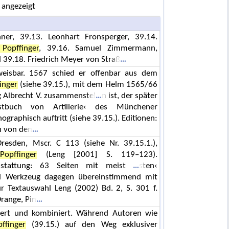
 angezeigt
ner, 39.13. Leonhart Fronsperger, 39.14.
Popffinger
, 39.16. Samuel Zimmermann,
d 39.18. Friedrich Meyer von Straß
eisbar. 1567 schied er offenbar aus dem
inger
(siehe 39.15.), mit dem Helm 1565/66
g Albrecht V. zusammenstel
n ist, der später
tbuch von Artillerie‹ des Münchener
graphisch auftritt (siehe 39.15.). Editionen:
h von den
resden, Mscr. C 113 (siehe Nr. 39.15.1.),
opffinger
(Leng [2001] S. 119–123).
dausstattung: 63 Seiten mit meist
sten‹
d Werkzeug dagegen übereinstimmend mit
ur Textauswahl Leng (2002) Bd. 2, S. 301 f.
Orange, Pin
iiert und kombiniert. Während Autoren wie
ffinger
(39.15.) auf den Weg exklusiver