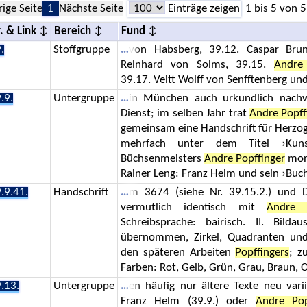
rige Seite
1
Nächste Seite
Einträge zeigen
1 bis 5 von 5
. & Link
Bereich
Fund
.
Stoffgruppe
von Habsberg, 39.12. Caspar Brun
Reinhard von Solms, 39.15.
Andre 
39.17. Veitt Wolff von Senfftenberg un
.9.
Untergruppe
in München auch urkundlich nachw
Dienst; im selben Jahr trat
Andre Popff
gemeinsam eine Handschrift für Herzo
mehrfach unter dem Titel ›Kuns
Büchsenmeisters
Andre Popffinger
mono
Rainer Leng: Franz Helm und sein ›Buc
.9.41.
Handschrift
m 3674 (siehe Nr. 39.15.2.) und D
vermutlich identisch mit
Andre P
Schreibsprache: bairisch. II. Bil
übernommen, Zirkel, Quadranten un
den späteren Arbeiten
Popffingers
; z
Farben: Rot, Gelb, Grün, Grau, Braun, 
.13.
Untergruppe
en häufig nur ältere Texte neu var
Franz Helm (39.9.) oder
Andre Pop