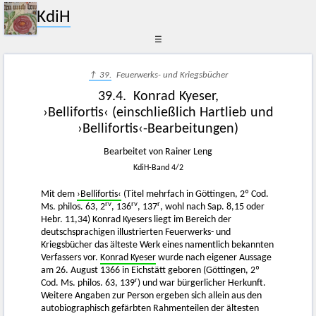
KdiH
☰
↑ 39.
Feuerwerks- und Kriegsbücher
39.4. Konrad Kyeser,
›Bellifortis‹ (einschließlich Hartlieb und
›Bellifortis‹-Bearbeitungen)
Bearbeitet von Rainer Leng
KdiH-Band 4/2
Mit dem
›Bellifortis‹
(Titel mehrfach in Göttingen, 2º Cod.
rv
rv
r
Ms. philos. 63, 2
, 136
, 137
, wohl nach Sap. 8,15 oder
Hebr. 11,34) Konrad Kyesers liegt im Bereich der
deutschsprachigen illustrierten Feuerwerks- und
Kriegsbücher das älteste Werk eines namentlich bekannten
Verfassers vor.
Konrad Kyeser
wurde nach eigener Aussage
am 26. August 1366 in Eichstätt geboren (Göttingen, 2º
r
Cod. Ms. philos. 63, 139
) und war bürgerlicher Herkunft.
Weitere Angaben zur Person ergeben sich allein aus den
autobiographisch gefärbten Rahmenteilen der ältesten