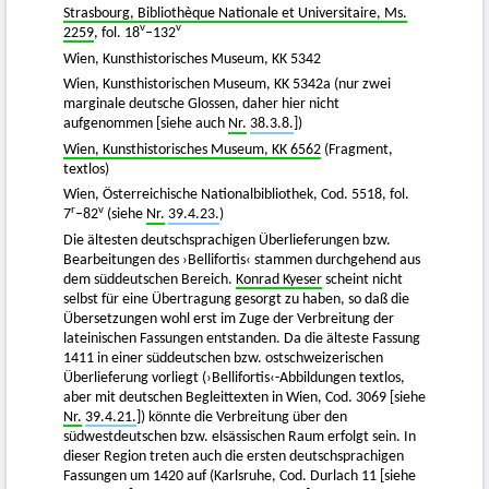
Strasbourg, Bibliothèque Nationale et Universitaire, Ms.
v
v
2259
, fol. 18
–132
Wien, Kunsthistorisches Museum, KK 5342
Wien, Kunsthistorischen Museum, KK 5342a (nur zwei
marginale deutsche Glossen, daher hier nicht
aufgenommen [siehe auch
Nr.
38.3.8.
])
Wien, Kunsthistorisches Museum, KK 6562
(Fragment,
textlos)
Wien, Österreichische Nationalbibliothek, Cod. 5518, fol.
r
v
7
–82
(siehe
Nr.
39.4.23.
)
Die ältesten deutschsprachigen Überlieferungen bzw.
Bearbeitungen des ›Bellifortis‹ stammen durchgehend aus
dem süddeutschen Bereich.
Konrad Kyeser
scheint nicht
selbst für eine Übertragung gesorgt zu haben, so daß die
Übersetzungen wohl erst im Zuge der Verbreitung der
lateinischen Fassungen entstanden. Da die älteste Fassung
1411 in einer süddeutschen bzw. ostschweizerischen
Überlieferung vorliegt (›Bellifortis‹-Abbildungen textlos,
aber mit deutschen Begleittexten in Wien, Cod. 3069 [siehe
Nr.
39.4.21.
]) könnte die Verbreitung über den
südwestdeutschen bzw. elsässischen Raum erfolgt sein. In
dieser Region treten auch die ersten deutschsprachigen
Fassungen um 1420 auf (Karlsruhe, Cod. Durlach 11 [siehe