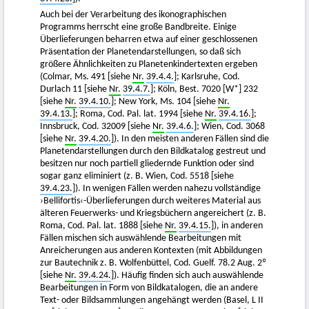
Auch bei der Verarbeitung des ikonographischen
Programms herrscht eine große Bandbreite. Einige
Überlieferungen beharren etwa auf einer geschlossenen
Präsentation der Planetendarstellungen, so daß sich
größere Ähnlichkeiten zu Planetenkindertexten ergeben
(Colmar, Ms. 491 [siehe
Nr.
39.4.4.
]; Karlsruhe, Cod.
Durlach 11 [siehe
Nr.
39.4.7.
]; Köln, Best. 7020 [W*] 232
[siehe
Nr.
39.4.10.
]; New York, Ms. 104 [siehe
Nr.
39.4.13.
]; Roma, Cod. Pal. lat. 1994 [siehe
Nr.
39.4.16.
];
Innsbruck, Cod. 32009 [siehe
Nr.
39.4.6.
]; Wien, Cod. 3068
[siehe
Nr.
39.4.20.
]). In den meisten anderen Fällen sind die
Planetendarstellungen durch den Bildkatalog gestreut und
besitzen nur noch partiell gliedernde Funktion oder sind
sogar ganz eliminiert (z. B. Wien, Cod. 5518 [siehe
39.4.23.
]). In wenigen Fällen werden nahezu vollständige
›Bellifortis‹-Überlieferungen durch weiteres Material aus
älteren Feuerwerks- und Kriegsbüchern angereichert (z. B.
Roma, Cod. Pal. lat. 1888 [siehe
Nr.
39.4.15.
]), in anderen
Fällen mischen sich auswählende Bearbeitungen mit
Anreicherungen aus anderen Kontexten (mit Abbildungen
zur Bautechnik z. B. Wolfenbüttel, Cod. Guelf. 78.2 Aug. 2º
[siehe
Nr.
39.4.24.
]). Häufig finden sich auch auswählende
Bearbeitungen in Form von Bildkatalogen, die an andere
Text- oder Bildsammlungen angehängt werden (Basel, L II