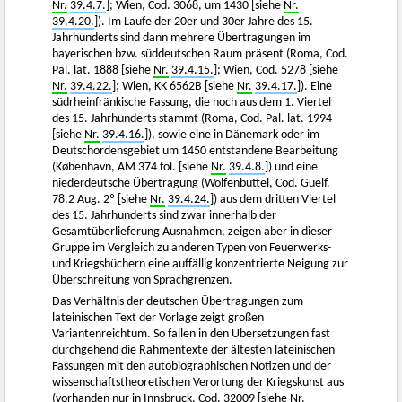
Nr.
39.4.7.
]; Wien, Cod. 3068, um 1430 [siehe
Nr.
39.4.20.
]). Im Laufe der 20er und 30er Jahre des 15.
Jahrhunderts sind dann mehrere Übertragungen im
bayerischen bzw. süddeutschen Raum präsent (Roma, Cod.
Pal. lat. 1888 [siehe
Nr.
39.4.15.
]; Wien, Cod. 5278 [siehe
Nr.
39.4.22.
]; Wien, KK 6562B [siehe
Nr.
39.4.17.
]). Eine
südrheinfränkische Fassung, die noch aus dem 1. Viertel
des 15. Jahrhunderts stammt (Roma, Cod. Pal. lat. 1994
[siehe
Nr.
39.4.16.
]), sowie eine in Dänemark oder im
Deutschordensgebiet um 1450 entstandene Bearbeitung
(København, AM 374 fol. [siehe
Nr.
39.4.8.
]) und eine
niederdeutsche Übertragung (Wolfenbüttel, Cod. Guelf.
78.2 Aug. 2º [siehe
Nr.
39.4.24.
]) aus dem dritten Viertel
des 15. Jahrhunderts sind zwar innerhalb der
Gesamtüberlieferung Ausnahmen, zeigen aber in dieser
Gruppe im Vergleich zu anderen Typen von Feuerwerks-
und Kriegsbüchern eine auffällig konzentrierte Neigung zur
Überschreitung von Sprachgrenzen.
Das Verhältnis der deutschen Übertragungen zum
lateinischen Text der Vorlage zeigt großen
Variantenreichtum. So fallen in den Übersetzungen fast
durchgehend die Rahmentexte der ältesten lateinischen
Fassungen mit den autobiographischen Notizen und der
wissenschaftstheoretischen Verortung der Kriegskunst aus
(vorhanden nur in Innsbruck, Cod. 32009 [siehe
Nr.