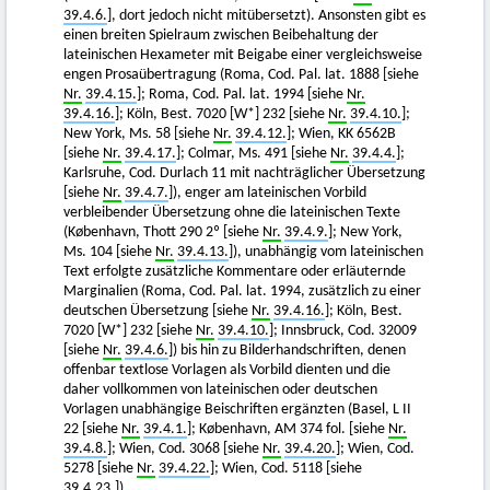
39.4.6.
], dort jedoch nicht mitübersetzt). Ansonsten gibt es
einen breiten Spielraum zwischen Beibehaltung der
lateinischen Hexameter mit Beigabe einer vergleichsweise
engen Prosaübertragung (Roma, Cod. Pal. lat. 1888 [siehe
Nr.
39.4.15.
]; Roma, Cod. Pal. lat. 1994 [siehe
Nr.
39.4.16.
]; Köln, Best. 7020 [W*] 232 [siehe
Nr.
39.4.10.
];
New York, Ms. 58 [siehe
Nr.
39.4.12.
]; Wien, KK 6562B
[siehe
Nr.
39.4.17.
]; Colmar, Ms. 491 [siehe
Nr.
39.4.4.
];
Karlsruhe, Cod. Durlach 11 mit nachträglicher Übersetzung
[siehe
Nr.
39.4.7.
]), enger am lateinischen Vorbild
verbleibender Übersetzung ohne die lateinischen Texte
(København, Thott 290 2º [siehe
Nr.
39.4.9.
]; New York,
Ms. 104 [siehe
Nr.
39.4.13.
]), unabhängig vom lateinischen
Text erfolgte zusätzliche Kommentare oder erläuternde
Marginalien (Roma, Cod. Pal. lat. 1994, zusätzlich zu einer
deutschen Übersetzung [siehe
Nr.
39.4.16.
]; Köln, Best.
7020 [W*] 232 [siehe
Nr.
39.4.10.
]; Innsbruck, Cod. 32009
[siehe
Nr.
39.4.6.
]) bis hin zu Bilderhandschriften, denen
offenbar textlose Vorlagen als Vorbild dienten und die
daher vollkommen von lateinischen oder deutschen
Vorlagen unabhängige Beischriften ergänzten (Basel, L II
22 [siehe
Nr.
39.4.1.
]; København, AM 374 fol. [siehe
Nr.
39.4.8.
]; Wien, Cod. 3068 [siehe
Nr.
39.4.20.
]; Wien, Cod.
5278 [siehe
Nr.
39.4.22.
]; Wien, Cod. 5118 [siehe
39.4.23.
]).