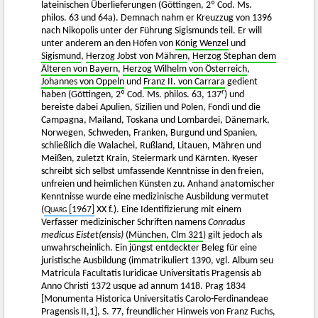
lateinischen Überlieferungen (Göttingen, 2º Cod. Ms.
philos. 63 und 64a). Demnach nahm er Kreuzzug von 1396
nach Nikopolis unter der Führung Sigismunds teil. Er will
unter anderem an den Höfen von
König Wenzel
und
Sigismund
,
Herzog Jobst von Mähren
,
Herzog Stephan dem
Älteren von Bayern
,
Herzog Wilhelm von Österreich
,
Johannes von Oppeln
und
Franz II. von Carrara
gedient
r
haben (Göttingen, 2º Cod. Ms. philos. 63, 137
) und
bereiste dabei Apulien, Sizilien und Polen, Fondi und die
Campagna, Mailand, Toskana und Lombardei, Dänemark,
Norwegen, Schweden, Franken, Burgund und Spanien,
schließlich die Walachei, Rußland, Litauen, Mähren und
Meißen, zuletzt Krain, Steiermark und Kärnten. Kyeser
schreibt sich selbst umfassende Kenntnisse in den freien,
unfreien und heimlichen Künsten zu. Anhand anatomischer
Kenntnisse wurde eine medizinische Ausbildung vermutet
(
Quarg
[1967]
XX f.). Eine Identifizierung mit einem
Verfasser medizinischer Schriften namens
Conradus
medicus Eistet(ensis)
(
München, Clm 321
) gilt jedoch als
unwahrscheinlich. Ein jüngst entdeckter Beleg für eine
juristische Ausbildung (immatrikuliert 1390, vgl. Album seu
Matricula Facultatis Iuridicae Universitatis Pragensis ab
Anno Christi 1372 usque ad annum 1418. Prag 1834
[Monumenta Historica Universitatis Carolo-Ferdinandeae
Pragensis II,1], S. 77, freundlicher Hinweis von Franz Fuchs,