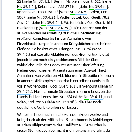
22 [siehe
Nr.
39.4.1.
]; Berlin, Ms. germ. quart. 621 [siehe
Nr.
39.4.2.
]; København, AM 374 fol. [siehe
Nr.
39.4.8.
];
København, Thott 290 2º [siehe
Nr.
39.4.9.
]; Wien, Cod.
3069 [siehe
Nr.
39.4.21.
]; Wolfenbüttel, Cod. Guelf. 78.2
Aug. 2º [siehe
Nr.
39.4.24.
]; Wolfenbüttel, Cod. Guelf. 161
Blankenburg [siehe
Nr.
39.4.25.
]). Die Grenzen von der
auswählenden Bearbeitung zur Streuüberlieferung
größerer Komplexe bis hin zur Aufnahme von
Einzeldarstellungen in anderen Kriegsbüchern erscheinen
fließend. So besitzt etwa Erlangen, Ms. B. 26 (siehe
39.4.5.
) nahezu alle Abbildungen des ›Bellifortis‹, bietet
jedoch kaum noch ein geschlossenes Bild der über
zahlreiche Teile des Codex verstreuten Überlieferung.
Neben geschlossener Präsentation einer Auswahl liegt
Aufnahme von weiteren Abbildungen in Streuüberlieferung
in andere Bildkomplexe innerhalb derselben Handschrift
vor in Wolfenbüttel, Cod. Guelf. 161 Blankenburg (siehe
Nr.
39.4.25.
). Nur marginale Streuüberlieferung besitzen die
Handschriften Leeds, Inv. Nr. I/34 (siehe
Nr.
39.4.11.
) und
Wien, Cod. 2952 (siehe
Nr.
39.4.18.
), die aber noch
deutlich die Vorlage erkennen lassen.
Weiterhin finden sich in nahezu jedem Feuerwerks- und
Kriegsbuch ab der Mitte des 15. Jahrhunderts Abbildungen
aus dem Bildprogramm des ›Bellifortis‹. Sie wurden in
dieser Stoffgruppe aber nicht mehr eigens angeführt, da