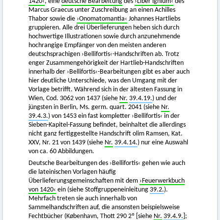
1420‹
, eine
deutsche Bearbeitung
des
›Liber ignium‹
des
Marcus Graecus unter Zuschreibung an einen Achilles
Thabor sowie die
›Onomatomantia‹
Johannes Hartliebs
gruppieren. Alle drei Überlieferungen heben sich durch
hochwertige Illustrationen sowie durch anzunehmende
hochrangige Empfänger von den meisten anderen
deutschsprachigen ›Bellifortis‹-Handschriften ab. Trotz
enger Zusammengehörigkeit der Hartlieb-Handschriften
innerhalb der ›Bellifortis‹-Bearbeitungen gibt es aber auch
hier deutliche Unterschiede, was den Umgang mit der
Vorlage betrifft. Während sich in der ältesten Fassung in
Wien, Cod. 3062 von 1437 (siehe
Nr.
39.4.19.
) und der
jüngsten in Berlin, Ms. germ. quart. 2041 (siehe
Nr.
39.4.3.
) von 1453 ein fast kompletter ›Bellifortis‹ in der
Sieben-Kapitel-Fassung befindet, beinhaltet die allerdings
nicht ganz fertiggestellte Handschrift olim Ramsen, Kat.
XXV, Nr. 21 von 1439 (siehe
Nr.
39.4.14.
) nur eine Auswahl
von ca. 60 Abbildungen.
Deutsche Bearbeitungen des ›Bellifortis‹ gehen wie auch
die lateinischen Vorlagen häufig
Überlieferungsgemeinschaften mit dem
›Feuerwerkbuch
von 1420‹
ein (siehe Stoffgruppeneinleitung
39.2.
).
Mehrfach treten sie auch innerhalb von
Sammelhandschriften auf, die ansonsten beispielsweise
Fechtbücher (København, Thott 290 2º [siehe
Nr.
39.4.9.
];