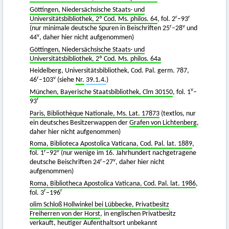
Göttingen, Niedersächsische Staats- und
r
r
Universitätsbibliothek, 2º Cod. Ms. philos. 64
, fol. 2
–93
r
v
(nur minimale deutsche Spuren in Beischriften 25
–28
und
v
44
, daher hier nicht aufgenommen)
Göttingen, Niedersächsische Staats- und
Universitätsbibliothek, 2º Cod. Ms. philos. 64a
Heidelberg, Universitätsbibliothek, Cod. Pal. germ. 787,
r
v
46
–103
(siehe
Nr.
39.1.4.
)
v
München, Bayerische Staatsbibliothek, Clm 30150
, fol. 1
–
r
93
Paris, Bibliothèque Nationale, Ms. Lat. 17873
(textlos, nur
ein deutsches Besitzerwappen der
Grafen von Lichtenberg
,
daher hier nicht aufgenommen)
Roma, Biblioteca Apostolica Vaticana, Cod. Pal. lat. 1889
,
r
v
fol. 1
–92
(nur wenige im 16. Jahrhundert nachgetragene
r
v
deutsche Beischriften 24
–27
, daher hier nicht
aufgenommen)
Roma, Bibliotheca Apostolica Vaticana, Cod. Pal. lat. 1986
,
r
r
fol. 3
–196
olim Schloß Hollwinkel bei Lübbecke, Privatbesitz
Freiherren von der Horst
, in englischen Privatbesitz
verkauft, heutiger Aufenthaltsort unbekannt