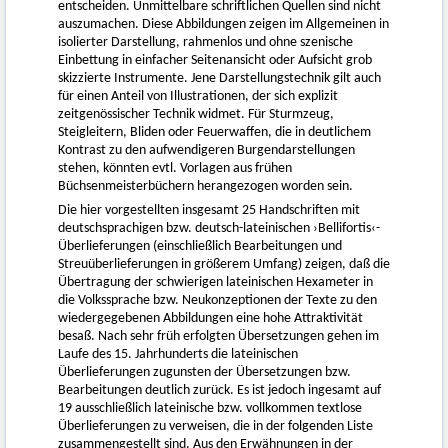
entscheiden. Unmittelbare schriftlichen Quellen sind nicht
auszumachen. Diese Abbildungen zeigen im Allgemeinen in
isolierter Darstellung, rahmenlos und ohne szenische
Einbettung in einfacher Seitenansicht oder Aufsicht grob
skizzierte Instrumente. Jene Darstellungstechnik gilt auch
für einen Anteil von Illustrationen, der sich explizit
zeitgenössischer Technik widmet. Für Sturmzeug,
Steigleitern, Bliden oder Feuerwaffen, die in deutlichem
Kontrast zu den aufwendigeren Burgendarstellungen
stehen, könnten evtl. Vorlagen aus frühen
Büchsenmeisterbüchern herangezogen worden sein.
Die hier vorgestellten insgesamt 25 Handschriften mit
deutschsprachigen bzw. deutsch-lateinischen ›Bellifortis‹-
Überlieferungen (einschließlich Bearbeitungen und
Streuüberlieferungen in größerem Umfang) zeigen, daß die
Übertragung der schwierigen lateinischen Hexameter in
die Volkssprache bzw. Neukonzeptionen der Texte zu den
wiedergegebenen Abbildungen eine hohe Attraktivität
besaß. Nach sehr früh erfolgten Übersetzungen gehen im
Laufe des 15. Jahrhunderts die lateinischen
Überlieferungen zugunsten der Übersetzungen bzw.
Bearbeitungen deutlich zurück. Es ist jedoch ingesamt auf
19 ausschließlich lateinische bzw. vollkommen textlose
Überlieferungen zu verweisen, die in der folgenden Liste
zusammengestellt sind. Aus den Erwähnungen in der