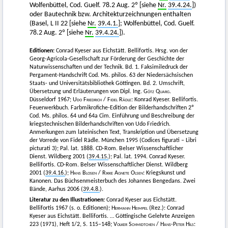
Wolfenbüttel, Cod. Guelf. 78.2 Aug. 2º [siehe
Nr.
39.4.24.
])
oder Bautechnik bzw. Architekturzeichnungen enthalten
(Basel, L II 22 [siehe
Nr.
39.4.1.
]; Wolfenbüttel, Cod. Guelf.
78.2 Aug. 2º [siehe
Nr.
39.4.24.
]).
Editionen:
Conrad Kyeser aus Eichstätt. Bellifortis. Hrsg. von der
Georg-Agricola-Gesellschaft zur Förderung der Geschichte der
Naturwissenschaften und der Technik. Bd. 1. Faksimiledruck der
Pergament-Handschrift Cod. Ms. philos. 63 der Niedersächsischen
Staats- und Universitätsbibliothek Göttingen. Bd. 2. Umschrift,
Übersetzung und Erläuterungen von Dipl. Ing.
Götz Quarg
.
Düsseldorf 1967;
Udo Friedrich
/
Fidel Rädle:
Konrad Kyeser. Bellifortis.
Feuerwerkbuch. Farbmikrofiche-Edition der Bilderhandschriften 2º
Cod. Ms. philos. 64 und 64a Cim. Einführung und Beschreibung der
kriegstechnischen Bilderhandschriften von Udo Friedrich.
Anmerkungen zum lateinischen Text, Transkription und Übersetzung
der Vorrede von Fidel Rädle. München 1995 (Codices figurati – Libri
picturati 3); Pal. lat. 1888. CD-Rom. Belser Wissenschaftlicher
Dienst. Wildberg 2001 (
39.4.15.
); Pal. lat. 1994. Conrad Kyeser.
Bellifortis. CD-Rom. Belser Wissenschaftlicher Dienst. Wildberg
2001 (
39.4.16.
);
Hans Blosen
/
Rikke Agnete Olsen
: Kriegskunst und
Kanonen. Das Büchsenmeisterbuch des Johannes Bengedans. Zwei
Bände, Aarhus 2006 (
39.4.8.
).
Literatur zu den Illustrationen:
Conrad Kyeser aus Eichstätt.
Bellifortis 1967 (s. o. Editionen);
Hermann Heimpel
(Rez.): Conrad
Kyeser aus Eichstätt. Bellifortis. … Göttingische Gelehrte Anzeigen
223 (1971), Heft 1/2, S. 115–148;
Volker Schmidtchen
/
Hans-Peter Hils
: