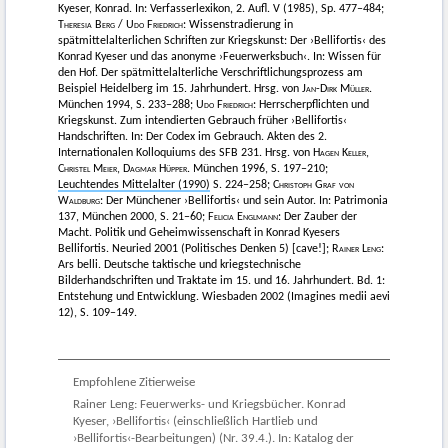
Kyeser, Konrad. In: Verfasserlexikon, 2. Aufl. V (1985), Sp. 477–484;
Theresia Berg
/
Udo Friedrich
: Wissenstradierung in
spätmittelalterlichen Schriften zur Kriegskunst: Der ›Bellifortis‹ des
Konrad Kyeser und das anonyme ›Feuerwerksbuch‹. In: Wissen für
den Hof. Der spätmittelalterliche Verschriftlichungsprozess am
Beispiel Heidelberg im 15. Jahrhundert. Hrsg. von
Jan-Dirk Müller
.
München 1994, S. 233–288;
Udo Friedrich
: Herrscherpflichten und
Kriegskunst. Zum intendierten Gebrauch früher ›Bellifortis‹
Handschriften. In: Der Codex im Gebrauch. Akten des 2.
Internationalen Kolloquiums des SFB 231. Hrsg. von
Hagen Keller,
Christel Meier, Dagmar Hüpper
. München 1996, S. 197–210;
Leuchtendes Mittelalter (1990)
S. 224–258;
Christoph Graf von
Waldburg
: Der Münchener ›Bellifortis‹ und sein Autor. In: Patrimonia
137, München 2000, S. 21–60;
Felicia Englmann
: Der Zauber der
Macht. Politik und Geheimwissenschaft in Konrad Kyesers
Bellifortis. Neuried 2001 (Politisches Denken 5) [cave!];
Rainer Leng:
Ars belli. Deutsche taktische und kriegstechnische
Bilderhandschriften und Traktate im 15. und 16. Jahrhundert. Bd. 1:
Entstehung und Entwicklung. Wiesbaden 2002 (Imagines medii aevi
12), S. 109–149.
Empfohlene Zitierweise
Rainer Leng: Feuerwerks- und Kriegsbücher. Konrad
Kyeser, ›Bellifortis‹ (einschließlich Hartlieb und
›Bellifortis‹-Bearbeitungen) (Nr. 39.4.). In: Katalog der