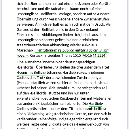
sich die Übernahmen nur auf einzelne Szenen oder Geräte
beschränken und die Aufnahmen kaum noch auf eine
ursprüngliche ›Bellifortis‹-Vorlage, sondern auf sekundäre
Übermittlung durch verschiedene andere Zwischenstufen
verweisen. Ähnlich verhält es sich auch mit dem Druck. Als
Ganzes ist der ›Bellifortis‹ nie in den Druck gelangt.
Einzelne seiner Abbildungen finden sich jedoch aus dem
ursprünglichen Kontext gelöst in einer lateinischen
staatstheoretischen Abhandlung wieder (Nikolaus
Marschalk:
Institutionum reipublice militaris ac civilis libri
novem
. Rostock, in aedibus Thuriis 1515 [
VD16 M 1114
]).
Eine Ausnahme innerhalb der deutschsprachigen
›Bellifortis‹-Überlieferung stellen die drei unter dem Titel
›Iconismis Bellicis‹
Johannes Hartlieb zugeschriebenen
Codices dar. Trotz der abweichenden Zuschreibung an
(Pseudo-)Hartlieb waren sie hier aufzunehmen, da sich der
Urheber bei seiner Bildauswahl zum überwiegenden Teil
auf den ›Bellifortis‹ stützte und ihn nur unter
eigenständigen deutschen Kurzbeischriften mit Materialien
aus anderen Kriegsbüchern anreicherte. Die
Hartlieb
-
Codices präsentieren unter dem Titel ›Iconismis bellicis‹
einen Bildkatalog kriegstechnischer Geräte, um den sich in
variierender Reihenfolge und gelegentlich ergänzt durch
weitere Texte oder Bildkataloge das
›Feuerwerkbuch von