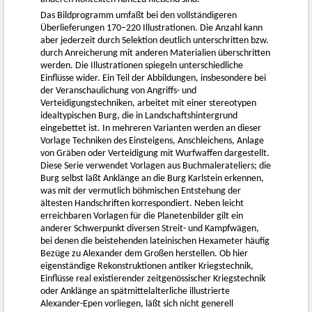
Das Bildprogramm umfaßt bei den vollständigeren
Überlieferungen 170–220 Illustrationen. Die Anzahl kann
aber jederzeit durch Selektion deutlich unterschritten bzw.
durch Anreicherung mit anderen Materialien überschritten
werden. Die Illustrationen spiegeln unterschiedliche
Einflüsse wider. Ein Teil der Abbildungen, insbesondere bei
der Veranschaulichung von Angriffs- und
Verteidigungstechniken, arbeitet mit einer stereotypen
idealtypischen Burg, die in Landschaftshintergrund
eingebettet ist. In mehreren Varianten werden an dieser
Vorlage Techniken des Einsteigens, Anschleichens, Anlage
von Gräben oder Verteidigung mit Wurfwaffen dargestellt.
Diese Serie verwendet Vorlagen aus Buchmalerateliers; die
Burg selbst läßt Anklänge an die Burg Karlstein erkennen,
was mit der vermutlich böhmischen Entstehung der
ältesten Handschriften korrespondiert. Neben leicht
erreichbaren Vorlagen für die Planetenbilder gilt ein
anderer Schwerpunkt diversen Streit- und Kampfwägen,
bei denen die beistehenden lateinischen Hexameter häufig
Bezüge zu Alexander dem Großen herstellen. Ob hier
eigenständige Rekonstruktionen antiker Kriegstechnik,
Einflüsse real existierender zeitgenössischer Kriegstechnik
oder Anklänge an spätmittelalterliche illustrierte
Alexander-Epen vorliegen, läßt sich nicht generell