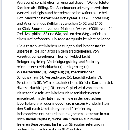
Würzburg) spricht eher für eine auf diesem Weg erfolgte
Karriere als Höfling. Die Auseinandersetzungen zwischen
Wenzel und Sigismund beendeten seine Aufenthalte bei
Hof. Mehrfach bezeichnet sich Kyeser als
exul
. Abfassung
und Widmung des Bellifortis zwischen 1402 und 1405
an
König Ruprecht von der Pfalz
und Wenzel (Göttingen, 2º
Cod. Ms. philos. 63 und 64a) sollten den Weg zurück an
einen Hof befördern. Ein Todeszeitpunkt ist nicht bekannt.
Die ältesten lateinischen Fassungen sind in zehn Kapitel
unterteilt, die sich grob an dem traditionellen, von
Vegetius
vorgegebenen Themen Feldschlacht,
Belagerungskrieg, Verteidigungskrieg und Seekrieg
orientieren: Feldschlacht (1), Belagerung (2),
Wassertechnik (3), Steigzeug (4), mechanischen
Schußwaffen (5), Verteidigung (5), Leuchtfackeln (7),
Pyrotechnik (8), Wärmetechnik (9), natürliche Kampfmittel,
diverse Nachträge (10). Jedes Kapitel wird von einem
Planetenbild mit lateinischen Planetenkinderversen
eingeleitet. In der lateinischen wie in der deutschen
Überlieferung gliedern jedoch die meisten Handschriften
den Stoff nach Umstellungen und Eliminierung
insbesondere der zahlreichen magischen Elemente in nur
noch sieben Kapiteln, wobei die Grenzen zur immer
freieren Bearbeitung bis hin zur Streuüberlieferung in
anderen Kontexten nahezu fließend sind.