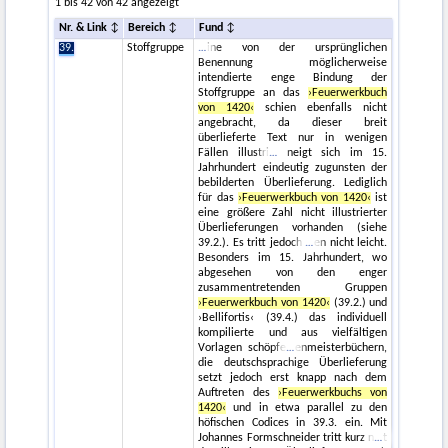
1 bis 42 von 42 angezeigt
Nr. & Link
Bereich
Fund
39.
Stoffgruppe
ine von der ursprünglichen
Benennung möglicherweise
intendierte enge Bindung der
Stoffgruppe an das
›Feuerwerkbuch
von 1420‹
schien ebenfalls nicht
angebracht, da dieser breit
überlieferte Text nur in wenigen
Fällen illustri
neigt sich im 15.
Jahrhundert eindeutig zugunsten der
bebilderten Überlieferung. Lediglich
für das
›Feuerwerkbuch von 1420‹
ist
eine größere Zahl nicht illustrierter
Überlieferungen vorhanden (siehe
39.2.). Es tritt jedoch
en nicht leicht.
Besonders im 15. Jahrhundert, wo
abgesehen von den enger
zusammentretenden Gruppen
›Feuerwerkbuch von 1420‹
(39.2.) und
›Bellifortis‹ (39.4.) das individuell
kompilierte und aus vielfältigen
Vorlagen schöpfe
enmeisterbüchern,
die deutschsprachige Überlieferung
setzt jedoch erst knapp nach dem
Auftreten des
›Feuerwerkbuchs von
1420‹
und in etwa parallel zu den
höfischen Codices in 39.3. ein. Mit
Johannes Formschneider tritt kurz n
t