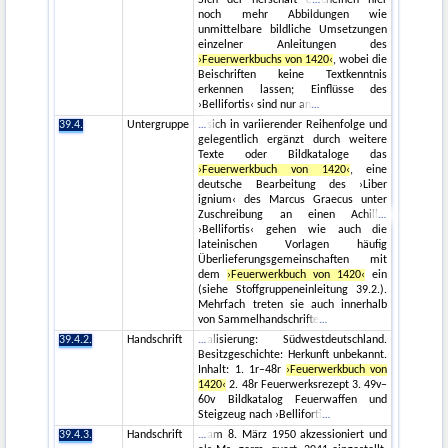
Sich der herschaft e
cheinen hier
noch mehr Abbildungen wie
unmittelbare bildliche Umsetzungen
einzelner Anleitungen des
›Feuerwerkbuchs von 1420‹
, wobei die
Beischriften keine Textkenntnis
erkennen lassen; Einflüsse des
›Bellifortis‹ sind nur an
39.4.
Untergruppe
sich in variierender Reihenfolge und
gelegentlich ergänzt durch weitere
Texte oder Bildkataloge das
›Feuerwerkbuch von 1420‹
, eine
deutsche Bearbeitung des ›Liber
ignium‹ des Marcus Graecus unter
Zuschreibung an einen Achill
›Bellifortis‹ gehen wie auch die
lateinischen Vorlagen häufig
Überlieferungsgemeinschaften mit
dem
›Feuerwerkbuch von 1420‹
ein
(siehe Stoffgruppeneinleitung 39.2.).
Mehrfach treten sie auch innerhalb
von Sammelhandschrifte
39.4.2.
Handschrift
alisierung: Südwestdeutschland.
Besitzgeschichte: Herkunft unbekannt.
Inhalt: 1. 1r–48r
›Feuerwerkbuch von
1420‹
2. 48r Feuerwerksrezept 3. 49v–
60v Bildkatalog Feuerwaffen und
Steigzeug nach ›Belliforti
39.4.3.
Handschrift
am 8. März 1950 akzessioniert und