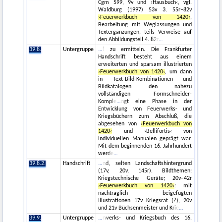
Cgm 599, 9v und ›Hausbuch‹, vgl.
Waldburg (1997) 53v 3. 55r–82v
›Feuerwerkbuch von 1420‹
,
Bearbeitung mit Weglassungen und
Textergänzungen, teils Verweise auf
den Abbildungsteil 4. 82r
39.8.
Untergruppe
l zu ermitteln. Die Frankfurter
Handschrift besteht aus einem
erweiterten und sparsam illustrierten
›Feuerwerkbuch von 1420‹
, um dann
in Text-Bild-Kombinationen und
Bildkatalogen den nahezu
vollständigen Formschneider-
Komple
ngt eine Phase in der
Entwicklung von Feuerwerks- und
Kriegsbüchern zum Abschluß, die
abgesehen von
›Feuerwerkbuch von
1420‹
und ›Bellifortis‹ von
individuellen Manualen geprägt war.
Mit dem beginnenden 16. Jahrhundert
werde
39.8.2.
Handschrift
nd, selten Landschaftshintergrund
(17v, 20v, 145r). Bildthemen:
Kriegstechnische Geräte; 20v–42r
›Feuerwerkbuch von 1420‹
: mit
nachträglich beigefügten
Illustrationen 17v Kriegsrat (?), 20v
und 21v Büchsenmeister und Krie
39.9.
Untergruppe
rwerks- und Kriegsbuch des 16.