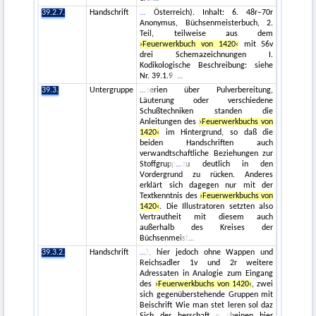
39.2.7.
Handschrift
Österreich). Inhalt: 6. 48r–70r
Anonymus, Büchsenmeisterbuch, 2.
Teil, teilweise aus dem
›Feuerwerkbuch von 1420‹
mit 56v
drei Schemazeichnungen I.
Kodikologische Beschreibung: siehe
Nr. 39.1.9.
39.3.
Untergruppe
serien über Pulverbereitung,
Läuterung oder verschiedene
Schußtechniken standen die
Anleitungen des
›Feuerwerkbuchs von
1420‹
im Hintergrund, so daß die
beiden Handschriften auch
verwandtschaftliche Beziehungen zur
Stoffgrupp
zu deutlich in den
Vordergrund zu rücken. Anderes
erklärt sich dagegen nur mit der
Textkenntnis des
›Feuerwerkbuchs von
1420‹
. Die Illustratoren setzten also
Vertrautheit mit diesem auch
außerhalb des Kreises der
Büchsenmeist
39.3.2.
Handschrift
), hier jedoch ohne Wappen und
Reichsadler 1v und 2r weitere
Adressaten in Analogie zum Eingang
des
›Feuerwerkbuchs von 1420‹
, zwei
sich gegenüberstehende Gruppen mit
Beischrift Wie man stet leren sol daz