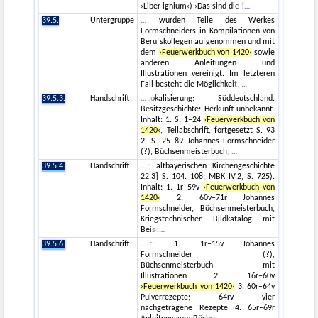
›Liber ignium‹) ›Das sind die f
39.5.
Untergruppe
wurden Teile des Werkes
Formschneiders in Kompilationen von
Berufskollegen aufgenommen und mit
dem
›Feuerwerkbuch von 1420‹
sowie
anderen Anleitungen und
Illustrationen vereinigt. Im letzteren
Fall besteht die Möglichkeit,
39.5.3.
Handschrift
Lokalisierung: Süddeutschland.
Besitzgeschichte: Herkunft unbekannt.
Inhalt: 1. S. 1–24
›Feuerwerkbuch von
1420‹
, Teilabschrift, fortgesetzt S. 93
2. S. 25–89 Johannes Formschneider
(?), Büchsenmeisterbuch,
39.5.4.
Handschrift
r altbayerischen Kirchengeschichte
22,3] S. 104. 108; MBK IV,2, S. 725).
Inhalt: 1. 1r–59v
›Feuerwerkbuch von
1420‹
2. 60v–71r Johannes
Formschneider, Büchsenmeisterbuch,
Kriegstechnischer Bildkatalog mit
Beisc
39.5.6.
Handschrift
lt: 1. 1r–15v Johannes
Formschneider (?),
Büchsenmeisterbuch mit
Illustrationen 2. 16r–60v
›Feuerwerkbuch von 1420‹
3. 60r–64v
Pulverrezepte; 64rv vier
nachgetragene Rezepte 4. 65r–69r