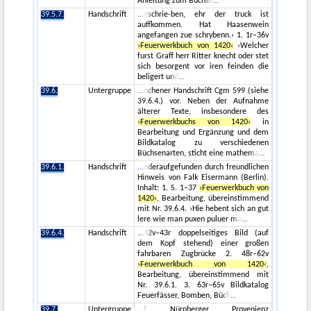
Anleitung zum Büchse
39.5.7.
Handschrift
eschrie-ben, ehr der truck ist
auffkommen. Hat Haasenwein
angefangen zue schrybenn.‹ 1. 1r–36v
›Feuerwerkbuch von 1420‹
›Welcher
furst Graff herr Ritter knecht oder stet
sich besorgent vor iren feinden die
beligert und
39.6.
Untergruppe
nchener Handschrift Cgm 599 (siehe
39.6.4.) vor. Neben der Aufnahme
älterer Texte, insbesondere des
›Feuerwerkbuchs von 1420‹
in
Bearbeitung und Ergänzung und dem
Bildkatalog zu verschiedenen
Büchsenarten, sticht eine mathema
39.6.1.
Handschrift
ederaufgefunden durch freundlichen
Hinweis von Falk Eisermann (Berlin).
Inhalt: 1. S. 1–37
›Feuerwerkbuch von
1420‹
, Bearbeitung, übereinstimmend
mit Nr. 39.6.4. ›Hie hebent sich an gut
lere wie man puxen puluer ma
39.6.4.
Handschrift
42v–43r doppelseitiges Bild (auf
dem Kopf stehend) einer großen
fahrbaren Zugbrücke 2. 48r–62v
›Feuerwerkbuch von 1420‹
,
Bearbeitung, übereinstimmend mit
Nr. 39.6.1. 3. 63r–65v Bildkatalog
Feuerfässer, Bomben, Büch
39.7.
Untergruppe
f Nürnberger Provenienz