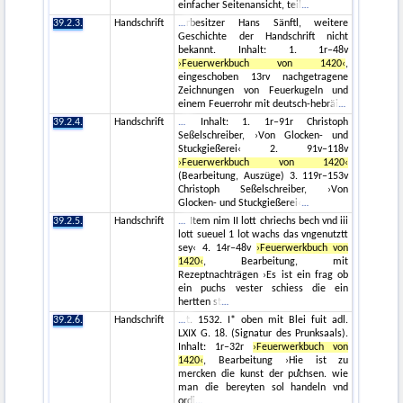
einfacher Seitenansicht, teil
39.2.3.
Handschrift
rbesitzer Hans Sänftl, weitere
Geschichte der Handschrift nicht
bekannt. Inhalt: 1. 1r–48v
›Feuerwerkbuch von 1420‹
,
eingeschoben 13rv nachgetragene
Zeichnungen von Feuerkugeln und
einem Feuerrohr mit deutsch-hebräi
39.2.4.
Handschrift
Inhalt: 1. 1r–91r Christoph
Seßelschreiber, ›Von Glocken- und
Stuckgießerei‹ 2. 91v–118v
›Feuerwerkbuch von 1420‹
(Bearbeitung, Auszüge) 3. 119r–153v
Christoph Seßelschreiber, ›Von
Glocken- und Stuckgießerei‹
39.2.5.
Handschrift
Item nim II lott chriechs bech vnd iii
lott sueuel 1 lot wachs das vngenutztt
sey‹ 4. 14r–48v
›Feuerwerkbuch von
1420‹
, Bearbeitung, mit
Rezeptnachträgen ›Es ist ein frag ob
ein puchs vester schiess die ein
hertten st
39.2.6.
Handschrift
t. 1532. I* oben mit Blei fuit adl.
LXIX G. 18. (Signatur des Prunksaals).
Inhalt: 1r–32r
›Feuerwerkbuch von
1420‹
, Bearbeitung ›Hie ist zu
mercken die kunst der puͤchsen. wie
man die bereyten sol handeln vnd
ordi