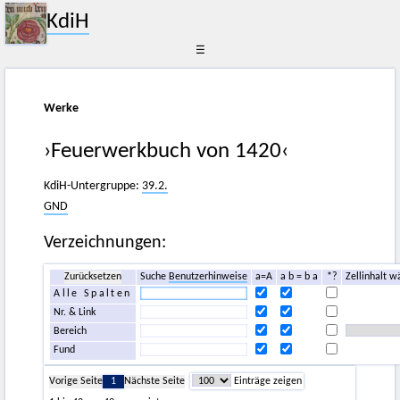
KdiH
☰
Werke
›Feuerwerkbuch von 1420‹
KdiH-Untergruppe:
39.2.
GND
Verzeichnungen:
Zurücksetzen
Suche
Benutzerhinweise
a=A
a b = b a
*?
Zellinhalt w
Alle Spalten
Nr. & Link
Bereich
Fund
Vorige Seite
1
Nächste Seite
Einträge zeigen