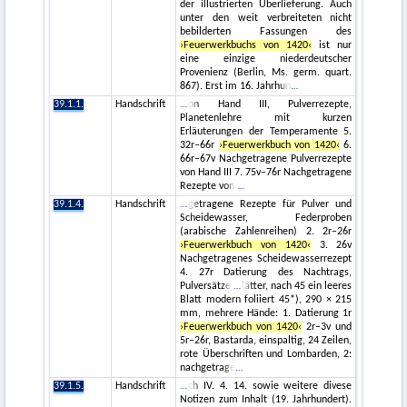
der illustrierten Überlieferung. Auch
unter den weit verbreiteten nicht
bebilderten Fassungen des
›Feuerwerkbuchs von 1420‹
ist nur
eine einzige niederdeutscher
Provenienz (Berlin, Ms. germ. quart.
867). Erst im 16. Jahrhun
39.1.1.
Handschrift
on Hand III, Pulverrezepte,
Planetenlehre mit kurzen
Erläuterungen der Temperamente 5.
32r–66r
›Feuerwerkbuch von 1420‹
6.
66r–67v Nachgetragene Pulverrezepte
von Hand III 7. 75v–76r Nachgetragene
Rezepte von
39.1.4.
Handschrift
getragene Rezepte für Pulver und
Scheidewasser, Federproben
(arabische Zahlenreihen) 2. 2r–26r
›Feuerwerkbuch von 1420‹
3. 26v
Nachgetragenes Scheidewasserrezept
4. 27r Datierung des Nachtrags,
Pulversätze
lätter, nach 45 ein leeres
Blatt modern foliiert 45*), 290 × 215
mm, mehrere Hände: 1. Datierung 1r
›Feuerwerkbuch von 1420‹
2r–3v und
5r–26r, Bastarda, einspaltig, 24 Zeilen,
rote Überschriften und Lombarden, 2:
nachgetrage
39.1.5.
Handschrift
ch IV. 4. 14. sowie weitere divese
Notizen zum Inhalt (19. Jahrhundert).