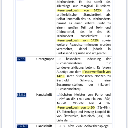
Jahrhunderts. Es löst somit das
allerdings nur marginal illustrierte
›Feuerwerkbuch von 1420‹
als
artilleristischen Standardtext ab.
Selbst innerhalb des 16. Jahrhunderts
nimmt es einen erhebli
eruht zu
einem großen Teil auf Text- und
Bildmaterial, das in das 15.
Jahrhundert zurückreicht. Das
›Feuerwerkbuch von 1420‹
sowie
weitere Rezeptsammlungen wurden
verarbeitet, dabei jedoch in
umfassend ergänzte und umgearbei
39.15.
Untergruppe
e besondere Bedeutung der
Büchsenmeisterei für
Landesverteidigung betont. Es folgen
Auszüge aus dem
›Feuerwerkbuch von
1420‹
samt historischen Notizen zu
Berthold Schwarz, eine
Zusammenstellung der (fiktiven)
Büchsenmeisterp
83.0.1.
Handschrift
höchsten Meister von Paris‹ und
›Brief an die Frau von Plauen‹ (66v)
16.–20. 73r–93v Teil 4 16.
›Feuerwerkbuch von 1420‹
(73r–89r),
17. Totenklage auf Herzog Leopold III.
von Österreich, lateinisch (90r), 18.
Liste der i
106.4.3.
Handschrift
4. 2. 189r–293v ›Schwabenspiegel‹