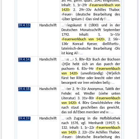
als Ms. germ. quart. 2041 eingestellt.
Inhalt: 1. 1r–29r
›Feuerwerkbuch von
1420‹
2. 29r–33v Achilles Thabor,
›Feuer‹ (deutsche Bearbeitung des
›Liber ignium‹) ›Das sind dy fe
39.4.13.
Handschrift
Kriegskunst II (1800) und in der
Deutschen Monatsschrift September
1792. Inhalt: 1. 1r–55r
›Feuerwerkbuch von 1420‹
, 2. 56r–
136r Konrad Kyeser, ›Bellifortis‹,
lateinisch-deutsche Bearbeitung ›Dis
ist küng Alle
39.4.14.
Handschrift
tus …‹ 5. 80v–82r Buch der Büchsen
›[H]ie hebt sich an das puech der
puchsen‹ 6. 83v–94r
›Feuerwerkbuch
von 1420‹
(unvollständig) ›[W]elich
fürst her Ritter oder knecht oder stet
besorgent vor iren veinden belige
39.4.18.
Handschrift
ister 2. 9r–31r Anonymus, Taktik der
Fehde; ed. Wedler (siehe unten
Literatur) 3. 31v–80r
›Feuerwerkbuch
von 1420‹
4. 80rv Gewichtslehre ›Hie
nach staut geschriben das gewicht,
das sol duͤ Eben mercken vnd wa
39.4.19.
Handschrift
nach Zugang in die Hofbibliothek
nach 1576, vgl. Menhardt (1957) S.
132. Inhalt: 1. 1r–22r
›Feuerwerkbuch
von 1420‹
2. 22r–25v Achilles Thabor,
›Feuer‹ (deutsche Bearbeitung des