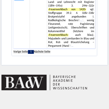
Land- und Lehnrecht mit Register
(189r–195v) 3. 294r–322r
›Feuerwerkbuch von 1420‹
vgl.
Stoffgruppe 39.2. 4. 326r–336r
Brotpreistafel angebunden I.
Kodikologische Beschreib
), wenig
Fleuronné, rote Paginierung
(zeitgenössisch), Überschriften und
Kolumnentitel (letztere im
›Feuerwerkbuch‹
auch blau),
Majuskeln und Lombarden in Blau und
Rot, Rot- und Blaustrichelung. –
Pergament (Hand II
Vorige Seite
1
Nächste Seite