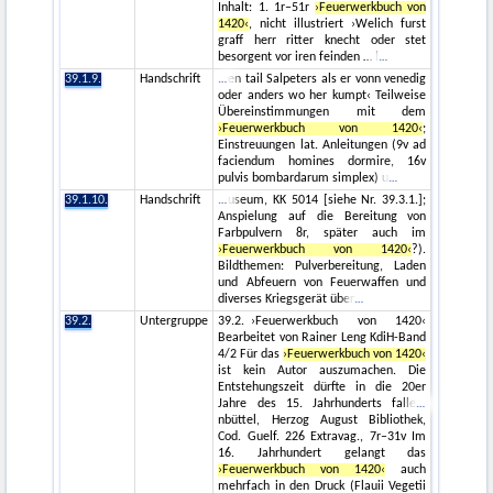
Inhalt: 1. 1r–51r
›Feuerwerkbuch von
1420‹
, nicht illustriert ›Welich furst
graff herr ritter knecht oder stet
besorgent vor iren feinden … l
39.1.9.
Handschrift
en tail Salpeters als er vonn venedig
oder anders wo her kumpt‹ Teilweise
Übereinstimmungen mit dem
›Feuerwerkbuch von 1420‹
;
Einstreuungen lat. Anleitungen (9v ad
faciendum homines dormire, 16v
pulvis bombardarum simplex) u
39.1.10.
Handschrift
useum, KK 5014 [siehe Nr. 39.3.1.];
Anspielung auf die Bereitung von
Farbpulvern 8r, später auch im
›Feuerwerkbuch von 1420‹
?).
Bildthemen: Pulverbereitung, Laden
und Abfeuern von Feuerwaffen und
diverses Kriegsgerät über
39.2.
Untergruppe
39.2. ›Feuerwerkbuch von 1420‹
Bearbeitet von Rainer Leng KdiH-Band
4/2 Für das
›Feuerwerkbuch von 1420‹
ist kein Autor auszumachen. Die
Entstehungszeit dürfte in die 20er
Jahre des 15. Jahrhunderts falle
nbüttel, Herzog August Bibliothek,
Cod. Guelf. 226 Extravag., 7r–31v Im
16. Jahrhundert gelangt das
›Feuerwerkbuch von 1420‹
auch
mehrfach in den Druck (Flauii Vegetii