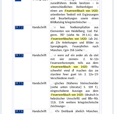
zurückführen. Beide besitzen – in
unterschiedlichen Reihenfolgen –
einen am
›Feuerwerkbuch von 1420‹
orientierten Textteil mit Ergänzungen
und Bearbeitungen sowie einen
Bildkatalog kriegstechnischer u
39.7.2.
Handschrift
5v leer. Textkompilation aus
Elementen von Heidelberg, Cod. Pal.
germ. 787 (siehe Nr. 39.1.4.), des
›Feuerwerkbuches von 1420‹
(ab 2v),
ab 23v Anleitungen und Bilder zu
Sprengkugeln, Feuerpfeilen nach
München, Cgm 356 (siehe N
39.7.3.
Handschrift
ier were auf ein ander als da stet
mit vier zennen‹ 2. 6r–12v
Feuerwerksrezepte, teils aus dem
›Feuerwerkbuch von 1420‹
›Wiltu
schwefel vnnd oͤl machen das zw
starcknn fewr guet ist‹ 3. 12v–17r
Verschiedene medizi
39.7.5.
Handschrift
logisches (Näheres Steinschneider
[siehe unten Literatur] S. 109 f.),
eingeschobene Auszüge aus dem
›Feuerwerkbuch von 1420‹
(deutsch in
hebräischer Umschrift) und 88v–90r,
112r, 114r weitere kriegstechnische
Zeichnungen
39.7.6.
Handschrift
47v Drehbank ähnlich München,