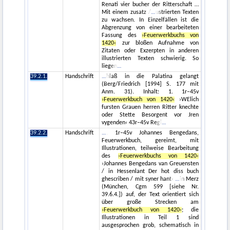
Renati vier bucher der Ritterschaft …
Mit einem zusatz /
ustrierten Texten
zu wachsen. In Einzelfällen ist die
Abgrenzung von einer bearbeiteten
Fassung des
›Feuerwerkbuchs von
1420‹
zur bloßen Aufnahme von
Zitaten oder Exzerpten in anderen
illustrierten Texten schwierig. So
liegen
39.2.1.
Handschrift
hlaß in die Palatina gelangt
(Berg/Friedrich [1994] S. 177 mit
Anm. 31). Inhalt: 1. 1r–45v
›Feuerwerkbuch von 1420‹
›WElich
fursten Grauen herren Ritter knechte
oder Stette Besorgent vor Jren
vygenden‹ 43r–45v Regi
39.2.2.
Handschrift
. 1r–45v Johannes Bengedans,
Feuerwerkbuch, gereimt, mit
Illustrationen, teilweise Bearbeitung
des
›Feuerwerkbuchs von 1420‹
›Johannes Bengedans van Greuensten
/ in Hessenlant Der hot diss buch
ghescriben / mit syner hant‹
in Merz
(München, Cgm 599 [siehe Nr.
39.6.4.]) auf, der Text orientiert sich
über große Strecken am
›Feuerwerkbuch von 1420‹
; die
Illustrationen in Teil 1 sind
ausgesprochen grob, schematisch in