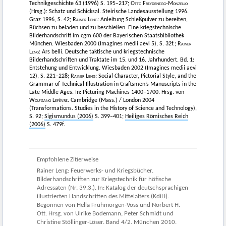
Technikgeschichte 63 (1996) S. 195–217;
Otto Freydenegg-Monzello
(Hrsg.): Schatz und Schicksal. Steirische Landesausstellung 1996.
Graz 1996, S. 42;
Rainer Leng:
Anleitung Schießpulver zu bereiten,
Büchsen zu beladen und zu beschießen. Eine kriegstechnische
Bilderhandschrift im cgm 600 der Bayerischen Staatsbibliothek
München. Wiesbaden 2000 (Imagines medii aevi 5), S. 32f.;
Rainer
Leng:
Ars belli. Deutsche taktische und kriegstechnische
Bilderhandschriften und Traktate im 15. und 16. Jahrhundert. Bd. 1:
Entstehung und Entwicklung. Wiesbaden 2002 (Imagines medii aevi
12), S. 221–228;
Rainer Leng:
Social Character, Pictorial Style, and the
Grammar of Technical Illustration in Craftsmen’s Manuscripts in the
Late Middle Ages. In: Picturing Machines 1400–1700. Hrsg. von
Wolfgang Lefèvre
. Cambridge (Mass.) / London 2004
(Transformations. Studies in the History of Science and Technology),
S. 92;
Sigismundus (2006)
S. 399–401;
Heiliges Römisches Reich
(2006)
S. 479f.
Empfohlene Zitierweise
Rainer Leng: Feuerwerks- und Kriegsbücher.
Bilderhandschriften zur Kriegstechnik für höfische
Adressaten (Nr. 39.3.). In: Katalog der deutschsprachigen
illustrierten Handschriften des Mittelalters (KdiH).
Begonnen von Hella Frühmorgen-Voss und Norbert H.
Ott. Hrsg. von Ulrike Bodemann, Peter Schmidt und
Christine Stöllinger-Löser. Band 4/2. München 2010.