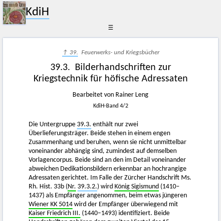
KdiH
☰
↑ 39.
Feuerwerks- und Kriegsbücher
39.3. Bilderhandschriften zur
Kriegstechnik für höfische Adressaten
Bearbeitet von Rainer Leng
KdiH-Band 4/2
Die Untergruppe
39.3.
enthält nur zwei
Überlieferungsträger. Beide stehen in einem engen
Zusammenhang und beruhen, wenn sie nicht unmittelbar
voneinander abhängig sind, zumindest auf demselben
Vorlagencorpus. Beide sind an den im Detail voneinander
abweichen Dedikationsbildern erkennbar an hochrangige
Adressaten gerichtet. Im Falle der Zürcher Handschrift Ms.
Rh. Hist. 33b (
Nr.
39.3.2.
) wird
König Sigismund
(1410–
1437) als Empfänger angenommen, beim etwas jüngeren
Wiener KK 5014
wird der Empfänger überwiegend mit
Kaiser Friedrich III.
(1440–1493) identifiziert. Beide