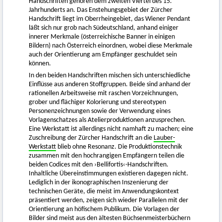
Handschriften gehören dem zweiten Viertel des 15.
Jahrhunderts an. Das Enstehungsgebiet der Zürcher
Handschrift liegt im Oberrheingebiet, das Wiener Pendant
läßt sich nur grob nach Südeutschland, anhand einiger
innerer Merkmale (österreichische Banner in einigen
Bildern) nach Österreich einordnen, wobei diese Merkmale
auch der Orientierung am Empfänger geschuldet sein
können.
In den beiden Handschriften mischen sich unterschiedliche
Einflüsse aus anderen Stoffgruppen. Beide sind anhand der
rationellen Arbeitsweise mit raschen Vorzeichnungen,
grober und flächiger Kolorierung und stereotypen
Personenzeichnungen sowie der Verwendung eines
Vorlagenschatzes als Atelierproduktionen anzusprechen.
Eine Werkstatt ist allerdings nicht namhaft zu machen; eine
Zuschreibung der Zürcher Handschrift an die
Lauber-
Werkstatt
blieb ohne Resonanz. Die Produktionstechnik
zusammen mit den hochrangigen Empfängern teilen die
beiden Codices mit den ›Bellifortis‹-Handschriften.
Inhaltliche Übereinstimmungen existieren dagegen nicht.
Lediglich in der ikonographischen Inszenierung der
technischen Geräte, die meist im Anwendungskontext
präsentiert werden, zeigen sich wieder Parallelen mit der
Orientierung an höfischem Publikum. Die Vorlagen der
Bilder sind meist aus den ältesten Büchsenmeisterbüchern