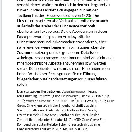
verschiedener Waffen zu deutlich in den Vordergrund zu
rücken. Anderes erklärt sich dagegen nur mit der
Textkenntnis des
›Feuerwerkbuchs von 1420‹
. Die
Illustratoren setzten also Vertrautheit mit diesem auch
außerhalb des Kreises der Büchsenmeister breit
überlieferten Text voraus. Da die Abbildungen in diesen
Passagen zwar einiges zum Arbeitsgerät der
Büchsenmeister und Pulvermacher präsentieren, aber
naheliegenderweise keinerlei Informationen über die
Zusammensetzung und die genaueren Details der
Arbeitsprozesse transportieren können, sind vielleicht auch
mnemotechnische Aspekte anzunehmen bzw. werden
soziale Komponenten wirksam, die den Empfängern den
hohen Wert dieser Berufsgruppe für die Führung
kriegerischer Auseinandersetzungen vor Augen führen
sollen.
Literatur zu den Illustrationen:
Volker Schmidtchen
: ›Pixen,
2
Kriegsrüstung, Sturmzeug und Feuerwerch‹. In:
VL 7 (1989), Sp.
2
711f.;
Volker Schmidtchen
: ›Streitbuch‹. In:
VL 9 (1995), Sp. 402;
Giulio
Grassi
: Eine kriegstechnische Bilderhandschrift aus dem
Spätmittelalter im Besitze der Zentralbibliothek Zürich,
Lizentiatsarbeit Historisches Seminar Zürich 1994 (in der
Zentralbibliothek unter Signatur Ms Z I 408);
Giulio Grassi
: Ein
Kompendium spätmittelalterlicher Kriegstechnik aus einer
Handschriftenmanufaktur (ZBZ, Ms. Rh. hist. 33b).