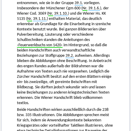
entnommen, wie sie in der Gruppe
39.1.
vorliegen.
Insbesondere der Münchener Cgm 600 (
Nr.
39.1.6.
), der
Wiener Cod. 3069 (
Nr.
39.1.10.
) und die Wiener Hs. KK
5135 (
Nr.
39.1.11.
) enthalten Material, das deutlich
erkennbar als Grundlage für die Einarbeitung in szenische
Kontexte benutzt wurde. Bei ganzen Bilderserien über
Pulverbereitung, Läuterung oder verschiedene
Schußtechniken standen die Anleitungen des
›Feuerwerkbuchs von 1420‹
im Hintergrund, so daß die
beiden Handschriften auch verwandtschaftliche
Beziehungen zur Stoffgruppe
39.2.
aufweisen. Allerdings
blieben die Abbildungen ohne Beschriftung. In Anbetracht
des engen Randes außerhalb der Bildrahmen war die
Aufnahme von Texten auch nie vorgesehen. Lediglich die
Zürcher Handschrift besitzt auf den ersten Blättern einige
ein- bis zweizeilige, oft gereimte Beischriften mit
Bildbezug. Sie dürften jedoch sekundär sein und lassen
keine Beziehungen zu anderen kriegstechnischen Texten
erkennen. Die Wiener Handschrift blieb vollkommen
textlos.
Beide Handschriften wirken ausschließlich durch die 238
bzw. 335 Illustrationen. Die Abbildungen sprechen meist
für sich, indem sie Anwendungskontexte bekannten
Kriegsgerätes oder vorteilhafter Taktiken illustrieren, ohne
etwa technische Detailinformationen zur Bauweise der