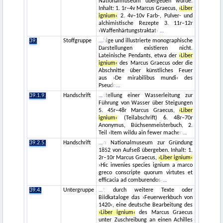
Nationalmuseum übergeben wurde.
Inhalt: 1. 1r–4v Marcus Graecus,
›Liber
ignium‹
2. 4v–10v Farb-, Pulver- und
alchimistische Rezepte 3. 11r–12r
›Waffenhärtungstraktat‹
39.
Stoffgruppe
hige und illustrierte monographische
Darstellungen existieren nicht.
Lateinische Pendants, etwa der
›Liber
ignium‹
des Marcus Graecus oder die
Abschnitte über künstliches Feuer
aus ›De mirabilibus mundi‹ des
Pseudo
39.1.9.
Handschrift
stellung einer Wasserleitung zur
Führung von Wasser über Steigungen
5. 45r–48r Marcus Graecus,
›Liber
ignium‹
(Teilabschrift) 6. 48r–70r
Anonymus, Büchsenmeisterbuch, 2.
Teil ›Item wildu ain fewer machen
39.2.5.
Handschrift
n Nationalmuseum zur Gründung
1852 von Aufseß übergeben. Inhalt: 1.
2r–10r Marcus Graecus,
›Liber ignium‹
›Hic invenies species ignium a marco
greco conscripte quorum virtutes et
efficacia ad comburendos‹
39.4.
Untergruppe
t durch weitere Texte oder
Bildkataloge das ›Feuerwerkbuch von
1420‹, eine deutsche Bearbeitung des
›Liber ignium‹
des Marcus Graecus
unter Zuschreibung an einen Achilles