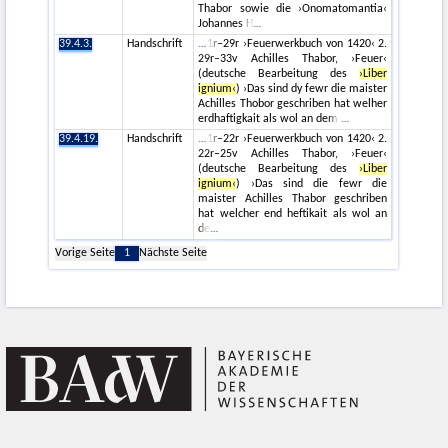
Thabor sowie die ›Onomatomantia‹
Johannes H
39.4.3.
Handschrift
1r–29r ›Feuerwerkbuch von 1420‹ 2.
29r–33v Achilles Thabor, ›Feuer‹
(deutsche Bearbeitung des
›Liber
ignium‹
) ›Das sind dy fewr die maister
Achilles Thobor geschriben hat welher
erdhaftigkait als wol an dem
39.4.19.
Handschrift
1r–22r ›Feuerwerkbuch von 1420‹ 2.
22r–25v Achilles Thabor, ›Feuer‹
(deutsche Bearbeitung des
›Liber
ignium‹
) ›Das sind die fewr die
maister Achilles Thabor geschriben
hat welcher end heftikait als wol an
de
Vorige Seite
1
Nächste Seite