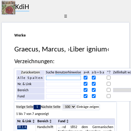
KdiH
☰
Werke
Graecus, Marcus, ›Liber ignium‹
Verzeichnungen:
Zurücksetzen
Suche
Benutzerhinweise
a=A
a b = b a
*?
Zellinhalt w
Alle Spalten
Nr. & Link
Bereich
Fund
Vorige Seite
1
Nächste Seite
Einträge zeigen
1 bis 7 von 7 angezeigt
Nr. & Link
Bereich
Fund
38.1.4.
Handschrift
und 1852 dem Germanischen