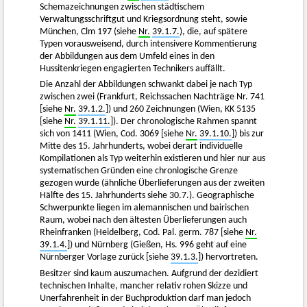
Schemazeichnungen zwischen städtischem
Verwaltungsschriftgut und Kriegsordnung steht, sowie
München, Clm 197 (siehe
Nr.
39.1.7.
), die, auf spätere
Typen vorausweisend, durch intensivere Kommentierung
der Abbildungen aus dem Umfeld eines in den
Hussitenkriegen engagierten Technikers auffällt.
Die Anzahl der Abbildungen schwankt dabei je nach Typ
zwischen zwei (Frankfurt, Reichssachen Nachträge Nr. 741
[siehe
Nr.
39.1.2.
]) und 260 Zeichnungen (Wien, KK 5135
[siehe
Nr.
39.1.11.
]). Der chronologische Rahmen spannt
sich von 1411 (Wien, Cod. 3069 [siehe
Nr.
39.1.10.
]) bis zur
Mitte des 15. Jahrhunderts, wobei derart individuelle
Kompilationen als Typ weiterhin existieren und hier nur aus
systematischen Gründen eine chronlogische Grenze
gezogen wurde (ähnliche Überlieferungen aus der zweiten
Hälfte des 15. Jahrhunderts siehe 30.7.). Geographische
Schwerpunkte liegen im alemannischen und bairischen
Raum, wobei nach den ältesten Überlieferungen auch
Rheinfranken (Heidelberg, Cod. Pal. germ. 787 [siehe
Nr.
39.1.4.
]) und Nürnberg (Gießen, Hs. 996 geht auf eine
Nürnberger Vorlage zurück [siehe
39.1.3.
]) hervortreten.
Besitzer sind kaum auszumachen. Aufgrund der dezidiert
technischen Inhalte, mancher relativ rohen Skizze und
Unerfahrenheit in der Buchproduktion darf man jedoch