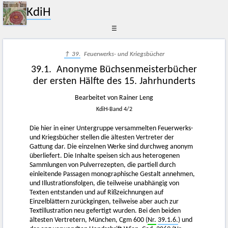
KdiH
☰
↑ 39.
Feuerwerks- und Kriegsbücher
39.1. Anonyme Büchsenmeisterbücher
der ersten Hälfte des 15. Jahrhunderts
Bearbeitet von Rainer Leng
KdiH-Band 4/2
Die hier in einer Untergruppe versammelten Feuerwerks-
und Kriegsbücher stellen die ältesten Vertreter der
Gattung dar. Die einzelnen Werke sind durchweg anonym
überliefert. Die Inhalte speisen sich aus heterogenen
Sammlungen von Pulverrezepten, die partiell durch
einleitende Passagen monographische Gestalt annehmen,
und Illustrationsfolgen, die teilweise unabhängig von
Texten entstanden und auf Rißzeichnungen auf
Einzelblättern zurückgingen, teilweise aber auch zur
Textillustration neu gefertigt wurden. Bei den beiden
ältesten Vertretern, München, Cgm 600 (
Nr.
39.1.6.
) und