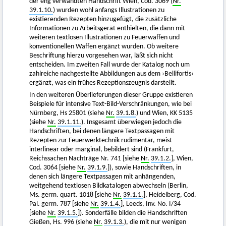
der eng verwandten Handschrift Wien, Cod. 3069 (
Nr.
39.1.10.
) wurden wohl anfangs Illustrationen zu
existierenden Rezepten hinzugefügt, die zusätzliche
Informationen zu Arbeitsgerät enthielten, die dann mit
weiteren textlosen Illustrationen zu Feuerwaffen und
konventionellen Waffen ergänzt wurden. Ob weitere
Beschriftung hierzu vorgesehen war, läßt sich nicht
entscheiden. Im zweiten Fall wurde der Katalog noch um
zahlreiche nachgestellte Abbildungen aus dem ›Bellifortis‹
ergänzt, was ein frühes Rezeptionszeugnis darstellt.
In den weiteren Überlieferungen dieser Gruppe existieren
Beispiele für intensive Text-Bild-Verschränkungen, wie bei
Nürnberg, Hs 25801 (siehe
Nr.
39.1.8.
) und Wien, KK 5135
(siehe
Nr.
39.1.11.
). Insgesamt überwiegen jedoch die
Handschriften, bei denen längere Textpassagen mit
Rezepten zur Feuerwerktechnik rudimentär, meist
interlinear oder marginal, bebildert sind (Frankfurt,
Reichssachen Nachträge Nr. 741 [siehe
Nr.
39.1.2.
], Wien,
Cod. 3064 [siehe
Nr.
39.1.9.
]), sowie Handschriften, in
denen sich längere Textpassagen mit anhängenden,
weitgehend textlosen Bildkatalogen abwechseln (Berlin,
Ms. germ. quart. 1018 [siehe
Nr.
39.1.1.
], Heidelberg, Cod.
Pal. germ. 787 [siehe
Nr.
39.1.4.
], Leeds, Inv. No. I/34
[siehe
Nr.
39.1.5.
]). Sonderfälle bilden die Handschriften
Gießen, Hs. 996 (siehe
Nr.
39.1.3.
), die mit nur wenigen