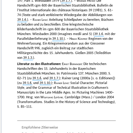
197, Part 1. Wiesbaden 1979 (
39.1.7.
). –
Werner Meyer:
Die
Handschrift cgm 600 der Bayerischen Staatsbibliothek. Bulletin de
l’Institut internationale des châteaux historiques 39 (1981), S. 61–
74 (Texte und stark verkleinerte Wiedergabe der Abbildungen von
39.1.6.
). –
Rainer Leng:
Anleitung Schießpulver zu bereiten, Büchsen
zu beladen und zu beschießen. Eine kriegstechnische
Bilderhandschrift im cgm 600 der Bayerischen Staatsbibliothek
München. Wiesbaden 2000 (Imagines medii aevi 5) (
39.1.6.
mit der
Parallelüberlieferung in
39.1.10.
). –
Hiram Kümper
: Regimen von der
Wehrverfassung. Ein Kriegsmemorandum aus der Giessener
Handschrift 996, zugleich ein Beitrag zur städtischen
Militärgeschichte des 15. Jahrhunderts. Gießen 2005 (Teiledition
von
39.1.3.
).
Literatur zu den Illustrationen:
Ernst Berninger
: Die technischen
Handschriften des 15. Jahrhunderts in der Bayerischen
Staatsbibliothek München. In: Patrimonia 137, München 2000, S.
62–71 (zu
39.1.6.
und
39.1.7.
); Rainer Leng (2000a [s. o. Editionen])
(zu
39.1.6.
und
39.1.10.
);
Rainer Leng
: Social Character, Pictorial
Style, and the Grammar of Technical Illustration in Craftsmen’s
Manuscripts in the Late Middle Ages. In: Picturing Machines 1400–
1700. Hrsg. von
Wolfgang Lefèvre
. Cambridge (Mass.) / London 2004
(Transformations. Studies in the History of Science and Technology),
S. 85–111.
Empfohlene Zitierweise