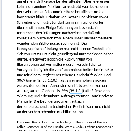
annehmen, daß gerade bei den ältesten Überlieferungen
kein hochrangiges Publikum angestrebt wurde, sondern
der Gebrauch auf das unmittelbare berufliche Umfeld
beschränkt blieb. Urheber von Texten und Skizzen sowie
Schreiber und Illustrator dürften in zahlreichen Fällen
übereinstimmen. Einige Zeichnungen lassen sich in
mehreren Überlieferungen nachweisen, so daß mit
kollegialem Austausch bzw. einem unter Büchsenmeistern
wandernden Bildkorpus zu rechnen ist. Die
ikonographische Bindung an real existierende Technik, die
sich von Ort zu Ort nicht grundlegend unterschieden haben
dürfte, erschwert jedoch die Rückführung von
Illustrationen auf Vermittlung durch verschriftlichte
Vorlagen. Lediglich die von Buchmalerarbeiten beeinflußte
und mit einem Register versehene Handschrift Wien, Cod.
3069 (siehe
Nr.
39.1.10.
), läßt an einen höherrangigen
Adressaten denken. Ansonsten sind (abgesehen von der
Auftragsarbeit Gießen, Hs. 996 [
39.1.3.
]) alle Stücke ohne
Widmung und erkennbare Auftragsintention, somit private
Manuale. Die Bebilderung orientiert sich
dementsprechend an technischen Bedürfnissen und nicht
an der vorherrschenden Buchillustration.
Editionen:
Bert S. Hall:
The Technological Illustrations of the So-
called »Anonymus of the Hussite Wars«. Codex Latinus Monacensis