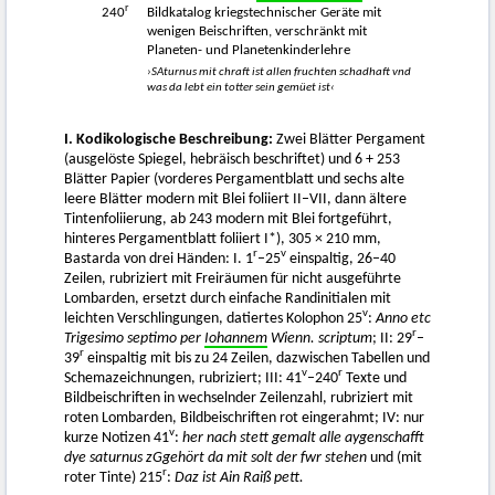
r
240
Bildkatalog kriegstechnischer Geräte mit
wenigen Beischriften, verschränkt mit
Planeten- und Planetenkinderlehre
›SAturnus mit chraft ist allen fruchten schadhaft vnd
was da lebt ein totter sein gemüet ist‹
I. Kodikologische Beschreibung:
Zwei Blätter Pergament
(ausgelöste Spiegel, hebräisch beschriftet) und 6 + 253
Blätter Papier (vorderes Pergamentblatt und sechs alte
leere Blätter modern mit Blei foliiert II–VII, dann ältere
Tintenfoliierung, ab 243 modern mit Blei fortgeführt,
hinteres Pergamentblatt foliiert I*), 305 × 210 mm,
r
v
Bastarda von drei Händen: I. 1
–25
einspaltig, 26–40
Zeilen, rubriziert mit Freiräumen für nicht ausgeführte
Lombarden, ersetzt durch einfache Randinitialen mit
v
leichten Verschlingungen, datiertes Kolophon 25
:
Anno etc
r
Trigesimo septimo per
Iohannem
Wienn. scriptum
; II: 29
–
r
39
einspaltig mit bis zu 24 Zeilen, dazwischen Tabellen und
v
r
Schemazeichnungen, rubriziert; III: 41
–240
Texte und
Bildbeischriften in wechselnder Zeilenzahl, rubriziert mit
roten Lombarden, Bildbeischriften rot eingerahmt; IV: nur
v
kurze Notizen 41
:
her nach stett gemalt alle aygenschafft
dye saturnus zGgehört da mit solt der fwr stehen
und (mit
r
roter Tinte) 215
:
Daz ist Ain Raiß pett.