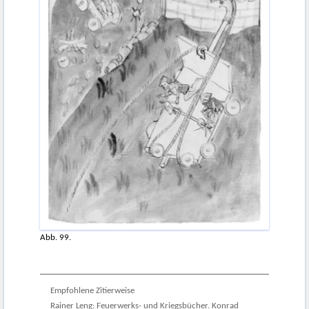
Abb. 99.
Empfohlene Zitierweise
Rainer Leng: Feuerwerks- und Kriegsbücher. Konrad