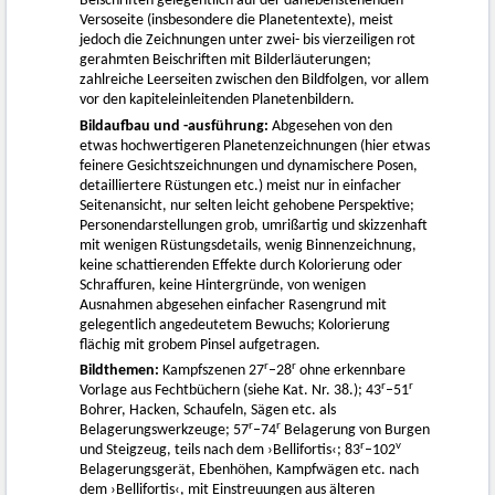
Beischriften gelegentlich auf der danebenstehenden
Versoseite (insbesondere die Planetentexte), meist
jedoch die Zeichnungen unter zwei- bis vierzeiligen rot
gerahmten Beischriften mit Bilderläuterungen;
zahlreiche Leerseiten zwischen den Bildfolgen, vor allem
vor den kapiteleinleitenden Planetenbildern.
Bildaufbau und -ausführung:
Abgesehen von den
etwas hochwertigeren Planetenzeichnungen (hier etwas
feinere Gesichtszeichnungen und dynamischere Posen,
detailliertere Rüstungen etc.) meist nur in einfacher
Seitenansicht, nur selten leicht gehobene Perspektive;
Personendarstellungen grob, umrißartig und skizzenhaft
mit wenigen Rüstungsdetails, wenig Binnenzeichnung,
keine schattierenden Effekte durch Kolorierung oder
Schraffuren, keine Hintergründe, von wenigen
Ausnahmen abgesehen einfacher Rasengrund mit
gelegentlich angedeutetem Bewuchs; Kolorierung
flächig mit grobem Pinsel aufgetragen.
r
r
Bildthemen:
Kampfszenen 27
–28
ohne erkennbare
r
r
Vorlage aus Fechtbüchern (siehe Kat. Nr. 38.); 43
–51
Bohrer, Hacken, Schaufeln, Sägen etc. als
r
r
Belagerungswerkzeuge; 57
–74
Belagerung von Burgen
r
v
und Steigzeug, teils nach dem ›Bellifortis‹; 83
–102
Belagerungsgerät, Ebenhöhen, Kampfwägen etc. nach
dem ›Bellifortis‹, mit Einstreuungen aus älteren