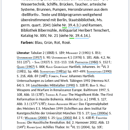
Wassertechnik, Schiffe, Brücken, Taucher, artesische
Systeme, Brunnen, Pumpen, Heronsbrunnen aus dem
›Bellifortis‹. Texte und Bildprogramm weitgehend
übereinstimmend mit Berlin, Staatsbibliothek, Ms.
germ. quart. 2041 (siehe
Nr.
39.4.3.
) und Ramsen,
Bibliothek Bibermühle, Antiquariat Heribert Tenschert,
Katalog Nr. XXV, Nr. 21 (siehe
Nr.
39.4.14.
).
Farben:
Blau, Grün, Rot, Rosé.
Literatur:
Tabulae 2 (1868) S. 189;
Menhardt
2 (1961) S. 851;
Unterkircher
(1957)
S. 90;
Unterkircher
4,1 (1976) S. 181. Abb. 4,2, Nr.
v
551 (25
). –
Saxl
(1927) S. 111–113. 116;
Partington
(1960)
S. 152 f.;
2
Quarg
(1967)
S. XXX;
Klaus Grubmüller
: Hartlieb, Johannes. In:
VL 3
(1981), Sp. 486;
Schmidtchen
(1981a)
Sp. 497–499;
Schmidtchen
(1990)
r
S. 216, Abb. 69 (148
);
Fürbeth, Frank
: Johannes Hartlieb.
Untersuchungen zu Leben und Werk. Tübingen 1992 (Hermea N.F.
64) S. 59;
Leuchtendes Mittelalter (1990)
S. 328 ff.;
Bert S. Hall
:
Weapons and Warfare in Renaissance Europe. Baltimore 1997, S.
r
108, Abb. 15 (178
);
Thomas A. Fudge
: The Magnificent Ride. The First
Reformation in Hussite Bohemia. Aldershot [u. a.] 1998, S. 127,
v
r
Abb. 3.1 (177
/178
);
Jürgen Alexander Wurst
: Das Figurenalphabet
des Meisters E.S. München 1999 (Schriften aus dem Institut für
Kunstgeschichte der Universität München 73) S. 27;
Leng
(2000a)
S.
17 f.;
Waldburg
(2000)
S. 25;
Leng
(2002)
Bd. 2, S. 438 ff.;
František
Smahel
: Die Hussitische Revolution. Bd. 2. Hannover 2002, Abb. 13
r
2
(149
);
Rainer Leng
: Achilles Thabor. In:
VL 11 (2004), Sp. 10f.;