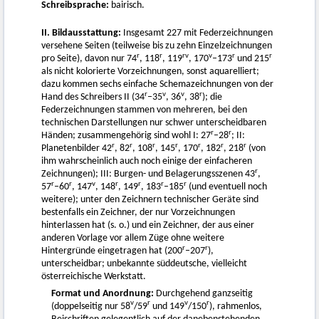
Schreibsprache:
bairisch.
II. Bildausstattung:
Insgesamt 227 mit Federzeichnungen
versehene Seiten (teilweise bis zu zehn Einzelzeichnungen
r
r
rv
v
r
r
pro Seite), davon nur 74
, 118
, 119
, 170
–173
und 215
als nicht kolorierte Vorzeichnungen, sonst aquarelliert;
dazu kommen sechs einfache Schemazeichnungen von der
r
v
v
r
Hand des Schreibers II (34
–35
, 36
, 38
); die
Federzeichnungen stammen von mehreren, bei den
technischen Darstellungen nur schwer unterscheidbaren
r
r
Händen; zusammengehörig sind wohl I: 27
–28
; II:
r
r
r
r
r
r
r
Planetenbilder 42
, 82
, 108
, 145
, 170
, 182
, 218
(von
ihm wahrscheinlich auch noch einige der einfacheren
r
Zeichnungen); III: Burgen- und Belagerungsszenen 43
,
r
r
v
r
r
r
r
57
–60
, 147
, 148
, 149
, 183
–185
(und eventuell noch
weitere); unter den Zeichnern technischer Geräte sind
bestenfalls ein Zeichner, der nur Vorzeichnungen
hinterlassen hat (s. o.) und ein Zeichner, der aus einer
anderen Vorlage vor allem Züge ohne weitere
r
r
Hintergründe eingetragen hat (200
–207
),
unterscheidbar; unbekannte süddeutsche, vielleicht
österreichische Werkstatt.
Format und Anordnung:
Durchgehend ganzseitig
v
r
v
r
(doppelseitig nur 58
/59
und 149
/150
), rahmenlos,