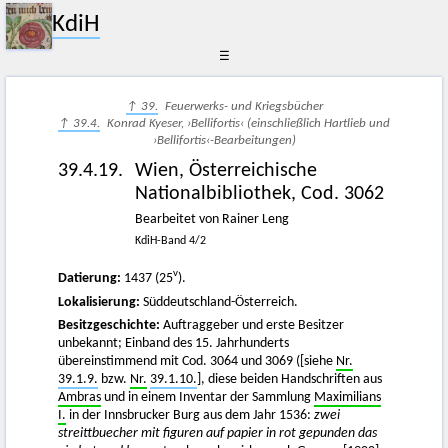
KdiH
☰
↑ 39.
Feuerwerks- und Kriegsbücher
↑ 39.4.
Konrad Kyeser, ›Bellifortis‹ (einschließlich Hartlieb und
›Bellifortis‹-Bearbeitungen)
39.4.19.
Wien, Österreichische
Nationalbibliothek, Cod. 3062
Bearbeitet von Rainer Leng
KdiH-Band 4/2
v
Datierung:
1437 (25
).
Lokalisierung:
Süddeutschland-Österreich.
Besitzgeschichte:
Auftraggeber und erste Besitzer
unbekannt; Einband des 15. Jahrhunderts
übereinstimmend mit Cod. 3064 und 3069 ([siehe
Nr.
39.1.9.
bzw.
Nr.
39.1.10.
], diese beiden Handschriften aus
Ambras
und in einem Inventar der Sammlung
Maximilians
I.
in der Innsbrucker Burg aus dem Jahr 1536:
zwei
streittbuecher mit figuren auf papier in rot gepunden das