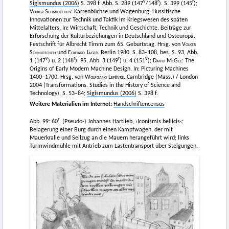
v
r
r
Sigismundus (2006)
S. 398 f. Abb. S. 289 (147
/148
). S. 399 (145
);
Volker Schmidtchen
: Karrenbüchse und Wagenburg. Hussitische
Innovationen zur Technik und Taktik im Kriegswesen des späten
Mittelalters. In: Wirtschaft, Technik und Geschichte. Beiträge zur
Erforschung der Kulturbeziehungen in Deutschland und Osteuropa.
Festschrift für Albrecht Timm zum 65. Geburtstag. Hrsg. von
Volker
Schmidtchen
und
Eckhard Jäger
. Berlin 1980, S. 83–108, bes. S. 93, Abb.
v
r
r
v
1 (147
) u. 2 (148
). 95, Abb. 3 (149
) u. 4 (151
);
David McGee
: The
Origins of Early Modern Machine Design. In: Picturing Machines
1400–1700. Hrsg. von
Wolfgang Lefèvre
. Cambridge (Mass.) / London
2004 (Transformations. Studies in the History of Science and
Technology), S. 53–84;
Sigismundus (2006)
S. 398 f.
Weitere Materialien im Internet:
Handschriftencensus
r
Abb. 99: 60
. (Pseudo-) Johannes Hartlieb, ›Iconismis bellicis‹:
Belagerung einer Burg durch einen Kampfwagen, der mit
Mauerkralle und Seilzug an die Mauern herangeführt wird; links
Turmwindmühle mit Antrieb zum Lastentransport über Steigungen.