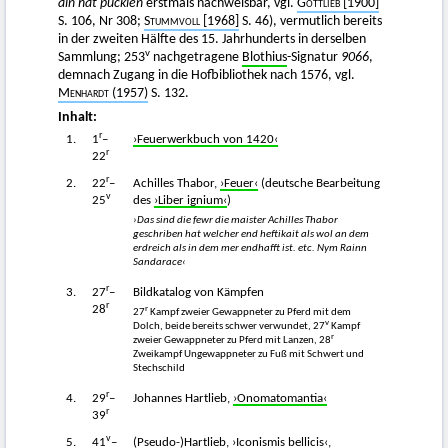
ain hat pucklen
erstmals nachweisbar, vgl.
Gottlieb
[1900]
S. 106, Nr 308;
Stummvoll
[1968]
S. 46), vermutlich bereits
in der zweiten Hälfte des 15. Jahrhunderts in derselben
v
Sammlung; 253
nachgetragene
Blothius
-Signatur
9066
,
demnach Zugang in die Hofbibliothek nach 1576, vgl.
Menhardt
(1957)
S. 132.
Inhalt:
r
1.
1
–
›Feuerwerkbuch von 1420‹
r
22
r
2.
22
–
Achilles Thabor,
›Feuer‹
(deutsche Bearbeitung
v
25
des
›Liber ignium‹
)
›Das sind die fewr die maister Achilles Thabor
geschriben hat welcher end heftikait als wol an dem
erdreich als in dem mer endhafft ist. etc. Nym Rainn
Sandarace‹
r
3.
27
–
Bildkatalog von Kämpfen
r
28
r
27
Kampf zweier Gewappneter zu Pferd mit dem
v
Dolch, beide bereits schwer verwundet, 27
Kampf
r
zweier Gewappneter zu Pferd mit Lanzen, 28
Zweikampf Ungewappneter zu Fuß mit Schwert und
Stechschild
r
4.
29
–
Johannes Hartlieb,
›Onomatomantia‹
r
39
v
5.
41
–
(Pseudo-)Hartlieb,
›Iconismis bellicis‹
,