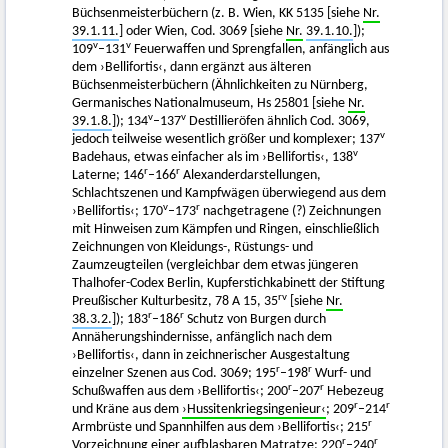
Büchsenmeisterbüchern (z. B. Wien, KK 5135 [siehe
Nr.
39.1.11.
] oder Wien, Cod. 3069 [siehe
Nr.
39.1.10.
]);
v
v
109
–131
Feuerwaffen und Sprengfallen, anfänglich aus
dem ›Bellifortis‹, dann ergänzt aus älteren
Büchsenmeisterbüchern (Ähnlichkeiten zu Nürnberg,
Germanisches Nationalmuseum, Hs 25801 [siehe
Nr.
v
v
39.1.8.
]); 134
–137
Destillieröfen ähnlich Cod. 3069,
v
jedoch teilweise wesentlich größer und komplexer; 137
v
Badehaus, etwas einfacher als im ›Bellifortis‹, 138
r
r
Laterne; 146
–166
Alexanderdarstellungen,
Schlachtszenen und Kampfwägen überwiegend aus dem
v
r
›Bellifortis‹; 170
–173
nachgetragene (?) Zeichnungen
mit Hinweisen zum Kämpfen und Ringen, einschließlich
Zeichnungen von Kleidungs-, Rüstungs- und
Zaumzeugteilen (vergleichbar dem etwas jüngeren
Thalhofer-Codex Berlin, Kupferstichkabinett der Stiftung
rv
Preußischer Kulturbesitz, 78 A 15, 35
[siehe
Nr.
r
r
38.3.2.
]); 183
–186
Schutz von Burgen durch
Annäherungshindernisse, anfänglich nach dem
›Bellifortis‹, dann in zeichnerischer Ausgestaltung
r
r
einzelner Szenen aus Cod. 3069; 195
–198
Wurf- und
r
r
Schußwaffen aus dem ›Bellifortis‹; 200
–207
Hebezeug
r
r
und Kräne aus dem
›Hussitenkriegsingenieur‹
; 209
–214
r
Armbrüste und Spannhilfen aus dem ›Bellifortis‹; 215
r
r
Vorzeichnung einer aufblasbaren Matratze; 220
–240